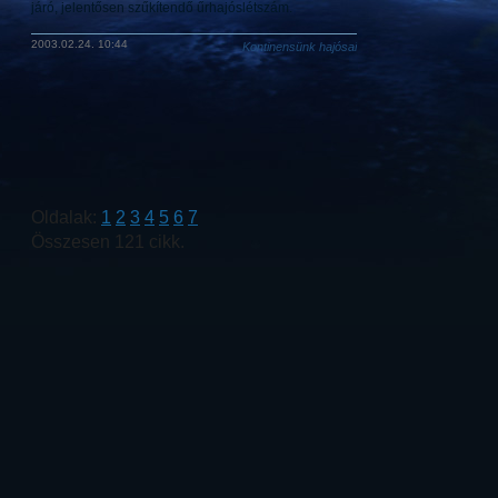
járó, jelentősen szűkítendő űrhajóslétszám.
2003.02.24. 10:44
Kontinensünk hajósai
Oldalak:
1
2
3
4
5
6
7
Összesen 121 cikk.