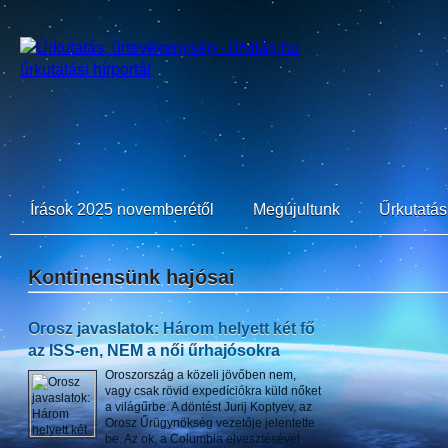
Írások 2025 novemberétől
Megújultunk
Űrkutatási
Kontinensünk hajósai
Orosz javaslatok: Három helyett két fő
az ISS-en, NEM a női űrhajósokra
Oroszország a közeli jövőben nem,
vagy csak rövid expedíciókra küld nőket
a világűrbe. A döntést Jurij Koptyev, az
Orosz Űrügynökség vezetője jelentette
be. Az ok, a Columbia elvesztésével