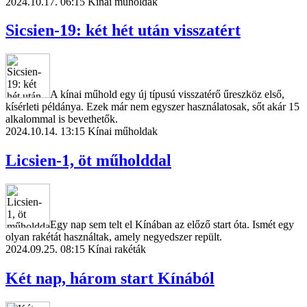
2024.10.17. 06:15
Kínai műholdak
Sicsien-19: két hét után visszatért
A kínai műhold egy új típusú visszatérő űreszköz első,
kísérleti példánya. Ezek már nem egyszer használatosak, sőt akár 15
alkalommal is bevethetők.
2024.10.14. 13:15
Kínai műholdak
Licsien-1, öt műholddal
Egy nap sem telt el Kínában az előző start óta. Ismét egy
olyan rakétát használtak, amely negyedszer repült.
2024.09.25. 08:15
Kínai rakéták
Két nap, három start Kínából