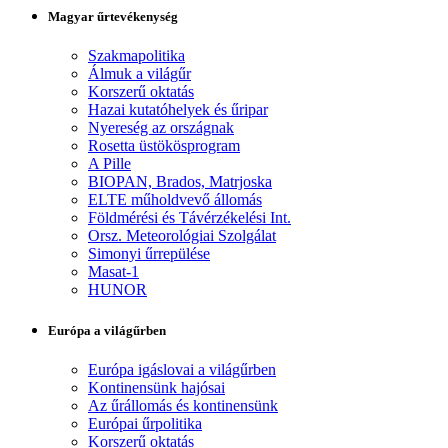
Magyar űrtevékenység
Szakmapolitika
Álmuk a világűr
Korszerű oktatás
Hazai kutatóhelyek és űripar
Nyereség az országnak
Rosetta üstökösprogram
A Pille
BIOPAN, Brados, Matrjoska
ELTE műholdvevő állomás
Földmérési és Távérzékelési Int.
Orsz. Meteorológiai Szolgálat
Simonyi űrrepülése
Masat-1
HUNOR
Európa a világűrben
Európa igáslovai a világűrben
Kontinensünk hajósai
Az űrállomás és kontinensünk
Európai űrpolitika
Korszerű oktatás