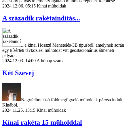
alacsony pályás internetszolgáltató műholdseregének kiépítése.
2024.12.06. 05:15
Kínai műholdak
A századik rakétaindítás...
...a kínai Hosszú Menetelés-3B típusból, amelynek során
egy kísérleti távközlési műholdat vitt geostacionárius átmeneti
pályára.
2024.12.03. 14:00
A hónap száma
Két Szevej
Nagyfelbontású földmegfigyelő műholdak párosa indult
Kínából.
2024.11.25. 13:15
Kínai műholdak
Kínai rakéta 15 műholddal