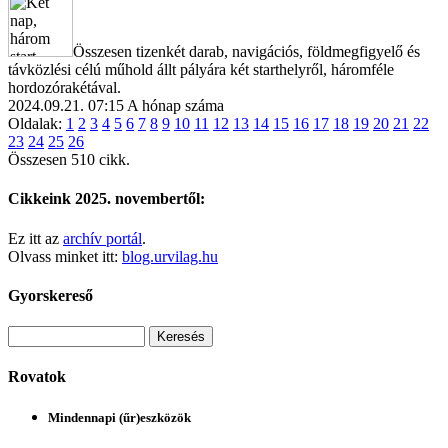
Összesen tizenkét darab, navigációs, földmegfigyelő és
távközlési célú műhold állt pályára két starthelyről, háromféle
hordozórakétával.
2024.09.21. 07:15
A hónap száma
Oldalak:
1
2
3
4
5
6
7
8
9
10
11
12
13
14
15
16
17
18
19
20
21
22
23
24
25
26
Összesen 510 cikk.
Cikkeink 2025. novembertől:
Ez itt az
archív portál
.
Olvass minket itt:
blog.urvilag.hu
Gyorskereső
Rovatok
Mindennapi (űr)eszközök