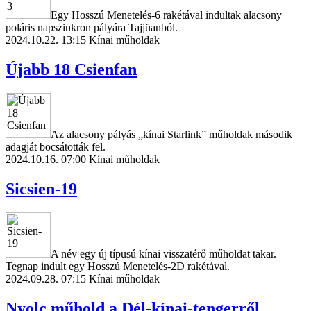
Egy Hosszú Menetelés-6 rakétával indultak alacsony
poláris napszinkron pályára Tajjüanból.
2024.10.22. 13:15
Kínai műholdak
Újabb 18 Csienfan
Az alacsony pályás „kínai Starlink” műholdak második
adagját bocsátották fel.
2024.10.16. 07:00
Kínai műholdak
Sicsien-19
A név egy új típusú kínai visszatérő műholdat takar.
Tegnap indult egy Hosszú Menetelés-2D rakétával.
2024.09.28. 07:15
Kínai műholdak
Nyolc műhold a Dél-kínai-tengerről