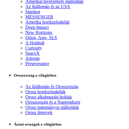
Amerikai távérzékelő műholdak
Az űrállomás és az USA
Stardust
MESSENGER
Amerika hordozórakétái
Deep Impact
New Horizons
Orion, Ares, SLS
A Holdnál
Curiosity
SpaceX
Artemis
Perseverance
Oroszország a világűrben
Az űrállomás és Oroszország
Orosz hordozórakéták
Orosz alkalmazási holdak
Oroszország és a Naprendszer
Orosz tudományos műholdak
Orosz űrtervek
Ázsiai országok a világűrben