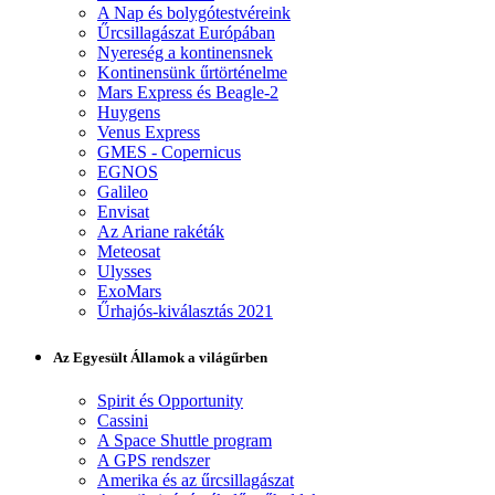
A Nap és bolygótestvéreink
Űrcsillagászat Európában
Nyereség a kontinensnek
Kontinensünk űrtörténelme
Mars Express és Beagle-2
Huygens
Venus Express
GMES - Copernicus
EGNOS
Galileo
Envisat
Az Ariane rakéták
Meteosat
Ulysses
ExoMars
Űrhajós-kiválasztás 2021
Az Egyesült Államok a világűrben
Spirit és Opportunity
Cassini
A Space Shuttle program
A GPS rendszer
Amerika és az űrcsillagászat