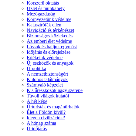
Korszerű oktatás
Üzlet és munkahely
Mezőgazdaság
Környezetünk védelme
Katasztrófák ellen
Navigáció és térképészet
Biztonságos közlekedés
Az emberi élet védelme
Lássuk és halljuk egymást
Időjárás és előrejelzése
Értékeink védelme
Új eszközök és anyagok
Űrpolitika
A nemzetbiztonságért
Különös találmányok
Szárnyaló képzelet
Kis űreszközök nagy szerepe
Távoli világok kutatói
A hét képe
Űrturisták és magánűrhajók
Élet a Földön kívül?
Idegen civilizációk?
A hónap száma
Űridőjárás