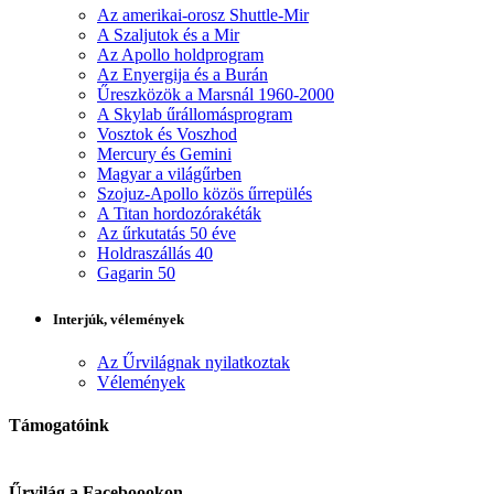
Az amerikai-orosz Shuttle-Mir
A Szaljutok és a Mir
Az Apollo holdprogram
Az Enyergija és a Burán
Űreszközök a Marsnál 1960-2000
A Skylab űrállomásprogram
Vosztok és Voszhod
Mercury és Gemini
Magyar a világűrben
Szojuz-Apollo közös űrrepülés
A Titan hordozórakéták
Az űrkutatás 50 éve
Holdraszállás 40
Gagarin 50
Interjúk, vélemények
Az Űrvilágnak nyilatkoztak
Vélemények
Támogatóink
Űrvilág a Faceboookon