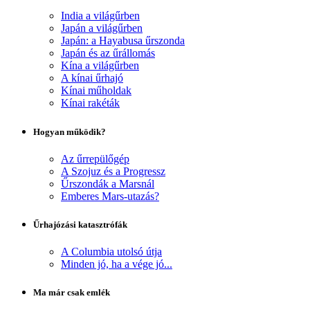
India a világűrben
Japán a világűrben
Japán: a Hayabusa űrszonda
Japán és az űrállomás
Kína a világűrben
A kínai űrhajó
Kínai műholdak
Kínai rakéták
Hogyan működik?
Az űrrepülőgép
A Szojuz és a Progressz
Űrszondák a Marsnál
Emberes Mars-utazás?
Űrhajózási katasztrófák
A Columbia utolsó útja
Minden jó, ha a vége jó...
Ma már csak emlék