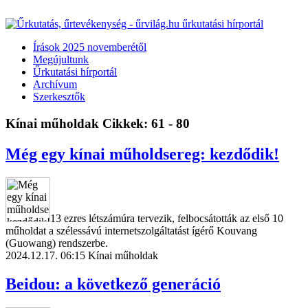
Írások 2025 novemberétől
Megújultunk
Űrkutatási hírportál
Archívum
Szerkesztők
Kínai műholdak
Cikkek: 61 - 80
Még egy kínai műholdsereg: kezdődik!
13 ezres létszámúra tervezik, felbocsátották az első 10
műholdat a szélessávú internetszolgáltatást ígérő Kouvang
(Guowang) rendszerbe.
2024.12.17. 06:15
Kínai műholdak
Beidou: a következő generáció