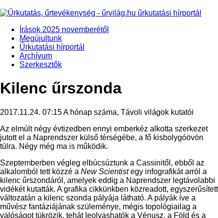
Írások 2025 novemberétől
Megújultunk
Űrkutatási hírportál
Archívum
Szerkesztők
Kilenc űrszonda
2017.11.24. 07:15
A hónap száma, Távoli világok kutatói
Az elmúlt négy évtizedben ennyi emberkéz alkotta szerkezet
jutott el a Naprendszer külső térségébe, a fő kisbolygóövön
túlra. Négy még ma is működik.
Szeptemberben végleg elbúcsúztunk a Cassinitől, ebből az
alkalomból tett közzé a
New Scientist
egy infografikát arról a
kilenc űrszondáról, amelyek eddig a Naprendszer legtávolabbi
vidékét kutatták. A grafika cikkünkben közreadott, egyszerűsített
változatán a kilenc szonda pályája látható. A pályák íve a
művész fantáziájának szüleménye, mégis topológiailag a
valóságot tükrözik, tehát leolvashatók a Vénusz, a Föld és a