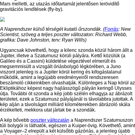
Mars melletti, az utazás időtartamát jelentősen lerövidítő
gravitációs lendítések (fly-by).
A Naprendszer külső térségét kutató űrszondák. (
Forrás
: New
Scientist, szöveg a teljes poszter változaton: Richard Webb,
grafika: Dave Johnston, terv: Ryan Wills)
Ugyancsak követhető, hogy a kilenc szonda közül három állt a
Jupiter, illetve a Szaturnusz körüli pályára. Kettő közülük (a
Galileo és a Cassini) küldetése végeztével elmerült és
megsemmisült a vizsgált óriásbolygó légkörében, a Juno
viszont jelenleg is a Jupiter körül kering és kifogástalanul
működik, amint a legújabb eredményeiről rendszeresen
beszámoló cikkeinkben olvashatják. Különleges a Nap körül az
Ekliptikához képest nagy hajlásszögű pályán keringő Ulysses
útja. További öt szonda a kép jobb szélén elhagyja az ábrázolt
területet, ezek a Szaturnusz pályájánál is távolabbra jutottak. A
kép alján a távolságot milliárd kilométerekben ábrázoló skála
érzékelteti, mekkora utat jártak be a szondák.
A kép bővebb
poszter változatán
a Naprendszer Szaturnuszon
túli bolygói is láthatók, egészen a Kuiper-övig. Követhető, amint
a Voyager–2 elrepült a két külsőbb gázóriás, a jelenleg újabb