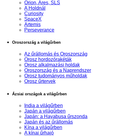
Orion, Ares, SLS
A Holdnál
Curiosity
SpaceX
Artemis
Perseverance
Oroszország a világűrben
Az űrállomás és Oroszország
Orosz hordozórakéták
Orosz alkalmazási holdak
Oroszország és a Naprendszer
Orosz tudományos műholdak
Orosz űrtervek
Ázsiai országok a világűrben
India a világűrben
Japán a világűrben
Japán: a Hayabusa űrszonda
Japán és az űrállomás
Kína a világűrben
A kínai űrhajó