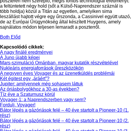
poszteren nem szereplő, mégis fontos technológiai eredményt:
a feltüntetett négy hold (sőt a Külső-Naprendszer száznál is
több holdja) közül a Titán az egyetlen, amelyiken sima
leszállást hajtott végre egy űrszonda, a Cassinivel együtt utazó,
de az Európai Űrügynökség által készített Huygens, amely
sajnálatos módon teljesen lemaradt a poszterről.
Both Előd
Kapcsolódó cikkek:
A nagy finálé eredményei
A Juno újabb képei
Mars-szimuláció Ománban, magyar kutatók részvételével
Nukleáris energiaforrások űreszközökön
A negyven éves Voyager és az üzenetküldés problémái
Két égitest egy „áráért”?
Jupiter: amilyennek még sohasem láttuk
Az óriásbolygókhoz a 30-as években?
Tíz éve a Szaturnusz körül
Voyager-1: a Naprendszerben vagy sem?
Fordulj, Voyager!
Bátor lépés a gázóriások felé – 40 éve startolt a Pioneer-10 (1.
rész)
Bátor lépés a gázóriások felé – 40 éve startolt a Pioneer-10 (2.
rész)