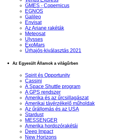
GMES - Copernicus
EGNOS
Galileo
Envisat
Az Ariane rakéták
Meteosat
Ulysses
ExoMars
Űrhajós-kiválasztás 2021
Az Egyesült Államok a világűrben
Spirit és Opportunity
Cassini
A Space Shuttle program
A GPS rendszer
Amerika és az űrcsillagászat
Amerikai távérzékelő műholdak
Az űrállomás és az USA
Stardust
MESSENGER
Amerika hordozórakétái
Deep Impact
New Horizons