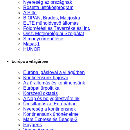
Nyereség az országnak
Rosetta üstökösprogram
A Pille
BIOPAN, Brados, Matrjoska
ELTE műholdvevő állomás
Földmérési és Távérzékelési Int.
Orsz. Meteorológiai Szolgálat
Simonyi űrrepülése
Masat-1
HUNOR
Európa a világűrben
Európa igáslovai a világűrben
Kontinensünk hajósai
Az űrállomás és kontinensünk
Európai űrpolitika
Korszerű oktatás
A Nap és bolygótestvéreink
Űrcsillagászat Európában
Nyereség a kontinensnek
Kontinensünk űrtörténelme
Mars Express és Beagle-2
Huygens
Venus Express