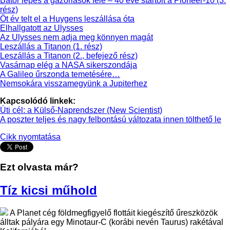
Bátor lépés a gázóriások felé – 40 éve startolt a Pioneer-10 (3.
rész)
Öt év telt el a Huygens leszállása óta
Elhallgatott az Ulysses
Az Ulysses nem adja meg könnyen magát
Leszállás a Titanon (1. rész)
Leszállás a Titanon (2., befejező rész)
Vasárnap elég a NASA sikerszondája
A Galileo űrszonda temetésére…
Nemsokára visszamegyünk a Jupiterhez
Kapcsolódó linkek:
Úti cél: a Külső-Naprendszer (New Scientist)
A poszter teljes és nagy felbontású változata innen tölthető le
Cikk nyomtatása
Ezt olvasta már?
Tíz kicsi műhold
A Planet cég földmegfigyelő flottáit kiegészítő űreszközök
álltak pályára egy Minotaur-C (korábi nevén Taurus) rakétával