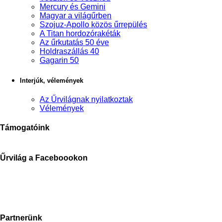
Mercury és Gemini
Magyar a világűrben
Szojuz-Apollo közös űrrepülés
A Titan hordozórakéták
Az űrkutatás 50 éve
Holdraszállás 40
Gagarin 50
Interjúk, vélemények
Az Űrvilágnak nyilatkoztak
Vélemények
Támogatóink
Űrvilág a Faceboookon
Partnerünk