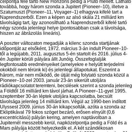
célpontja felé tartó New Horizons pedig a Plútó mellett. Látható
továbbá, hogy három szonda a Jupitert (Pioneer–10), illetve a
Szaturnuszt (Pioneer–11, Voyager–1) elhagyva kifelé tart a
Naprendszerből. Ezen a képen az alsó skála 21 milliárd km
távolságig tart, így azonosítható a Naprendszerből kifelé tartó
négy szonda jelenlegi helye (pontosabban csak a távolsága,
hiszen az ábrázolás lineáris).
A poszter változaton megadják a kilenc szonda startjának
időpontját az elsőként, 1972. március 3-án indult Pioneer–10-
től a legújabb, 2011. augusztus 5-én startolt és 2016. július 4-
én Jupiter körüli pályára állt Junóig. Összefoglalják
legfontosabb eredményeiket (amelyekre e helyütt terjedelmi
okokból nem térünk ki) és jelenlegi állapotukat. Eszerint a
három, már nem működő, de útját még folytató szonda közül a
Pioneer–10-zel 2003. január 23-án sikerült utoljára
rádiókapcsolatot teremteni, becslések szerint a szonda jelenleg
a Földtől 16 milliárd km távol járhat. A Pioneer–11-gyel 1995.
szeptember 30-án léptek utoljára kapcsolatba, becsült
távolsága jelenleg 14 milliárd km. Végül az 1990-ben indított
Ulyssest 2009. június 30-án kikapcsolták, azóta a szonda az
Ekliptikával 79 fokos szöget bezáró, erősen elnyúlt (0,6
excentricitású) pályán kering, amelyen naptávolban a
Jupiternél messzebb kerül, napközelpontja pedig a Föld és a
Mars pályája között helyezkedik el. A két szándékosan