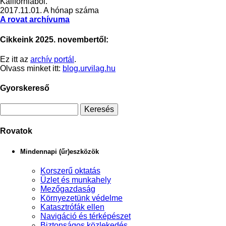
Kaliforniából.
2017.11.01.
A hónap száma
A rovat archívuma
Cikkeink 2025. novembertől:
Ez itt az
archív portál
.
Olvass minket itt:
blog.urvilag.hu
Gyorskereső
Rovatok
Mindennapi (űr)eszközök
Korszerű oktatás
Üzlet és munkahely
Mezőgazdaság
Környezetünk védelme
Katasztrófák ellen
Navigáció és térképészet
Biztonságos közlekedés