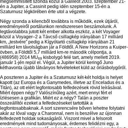
megsemmisített szonda közül a Galileót 2003. szeptember 21-
én a Jupiter, a Cassinit pedig idén szeptember 15-én a
Szaturnusz légkörében érte utol a végzete.
Négy szonda a kilencből továbbra is működik, ezek útjáról,
eredményeiről portálunkon rendszeresen beszámolunk. A
legtávolabbra jutott két ember alkotta eszköz, a két Voyager
közül a Voyager–2 a Távcső csillagkép irányában 17 milliárd
km, „testvére” pedig a Kígyótartó csillagkép irányában 21
milliárd km távolságban jár a Földtől. A New Horizons a Kuiper-
övben, a Földtől 5,7 milliárd km-re második célpontja, a
(486958) 2014 MU
kisbolygó felé tart, amely mellett 2019.
69
január 1-jén repül el. Végül, a Jupiter körül keringő Juno
kéthavonta újabb látványos felvételeket küld az óriásbolygóról.
A poszteren a Jupiter és a Szaturnusz két-két holdja is helyet
kapott (az Europa és a Ganymedes, illetve az Enceladus és a
Titán), az ott elért legfontosabb felfedezések rövid leírásával.
Miért éppen négy? Valószínűleg azért, mert ennyi fért el
ízlésesen a grafikán. Miért
ez a négy
? Talán a poszter
összeállítói ezeket a felfedezéseket tartották a
legfontosabbaknak. A sort szerencsére bőven lehetne folytatni
akár az Ióval vagy a Charonnal, nem is beszélve az újonnan
felfedezett holdak sokaságáról. Viszont mivel a felsorolt
eredmények mind tudományosak, érdemes felidézni egy, a