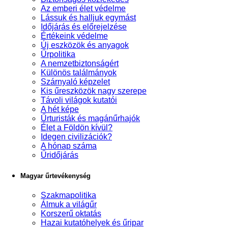
Az emberi élet védelme
Lássuk és halljuk egymást
Időjárás és előrejelzése
Értékeink védelme
Új eszközök és anyagok
Űrpolitika
A nemzetbiztonságért
Különös találmányok
Szárnyaló képzelet
Kis űreszközök nagy szerepe
Távoli világok kutatói
A hét képe
Űrturisták és magánűrhajók
Élet a Földön kívül?
Idegen civilizációk?
A hónap száma
Űridőjárás
Magyar űrtevékenység
Szakmapolitika
Álmuk a világűr
Korszerű oktatás
Hazai kutatóhelyek és űripar