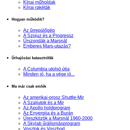
Kínai műholdak
Kínai rakéták
Hogyan működik?
Az űrrepülőgép
A Szojuz és a Progressz
Űrszondák a Marsnál
Emberes Mars-utazás?
Űrhajózási katasztrófák
A Columbia utolsó útja
Minden jó, ha a vége jó...
Ma már csak emlék
Az amerikai-orosz Shuttle-Mir
A Szaljutok és a Mir
Az Apollo holdprogram
Az Enyergija és a Burán
Űreszközök a Marsnál 1960-2000
A Skylab űrállomásprogram
Vosztok és Voszhod