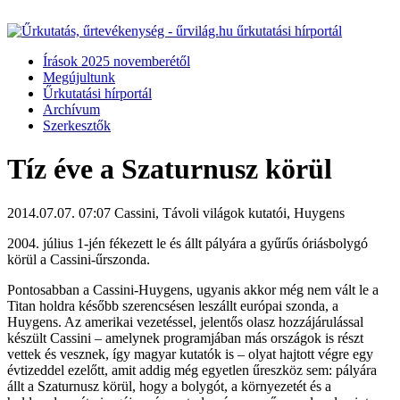
Írások 2025 novemberétől
Megújultunk
Űrkutatási hírportál
Archívum
Szerkesztők
Tíz éve a Szaturnusz körül
2014.07.07. 07:07
Cassini, Távoli világok kutatói, Huygens
2004. július 1-jén fékezett le és állt pályára a gyűrűs óriásbolygó
körül a Cassini-űrszonda.
Pontosabban a Cassini-Huygens, ugyanis akkor még nem vált le a
Titan holdra később szerencsésen leszállt európai szonda, a
Huygens. Az amerikai vezetéssel, jelentős olasz hozzájárulással
készült Cassini – amelynek programjában más országok is részt
vettek és vesznek, így magyar kutatók is – olyat hajtott végre egy
évtizeddel ezelőtt, amit addig még egyetlen űreszköz sem: pályára
állt a Szaturnusz körül, hogy a bolygót, a környezetét és a