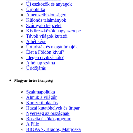
Új eszközök és anyagok
Űrpolitika
A nemzetbiztonságért
Különös találmányok
Szárnyaló képzelet
Kis űreszközök nagy szerepe
Távoli világok kutatói
A hét képe
Űrturisták és magánűrhajók
Élet a Földön kívül?
Idegen civilizációk?
A hónap száma
Űridőjárás
Magyar űrtevékenység
Szakmapolitika
Álmuk a világűr
Korszerű oktatás
Hazai kutatóhelyek és űripar
Nyereség az országnak
Rosetta üstökösprogram
A Pille
BIOPAN, Brados, Matrjoska