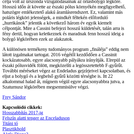
célja volt az űrszonda vizsgálódásainak az óriásbolygó légköre.
Hosszú időn át követte az északi pólus környékén megfigyelhető,
hatszögre emlékeztető alakú áramlásrendszert. Ez, valamint más
poláris légköri jelenségek, a mindkét féltekén előforduló
„hurrikánok” jelentik a következő három év egyik kiemelt
célpontját. Mire a Cassini befejezi hosszú küldetését, talán arra is
fény derül, hogyan keletkeznek és maradnak fenn hosszú ideig a
bolygó légkörében ezek az alakzatok.
A különösen termékeny tudományos program „fináléja” eddig nem
látott izgalmakat tartogat. 2016 végétől kezdődően a Cassinit
kockázatosabb, egyre alacsonyabb pályákra irányítják. Elrepül az
északi pólusvidék fölött, megközelíti a legösszetettebb F-gyűrűt.
További méréseket végez az Endeladus gejzírjeivel kapcsolatban, és
eljut a bolygó és a legbelső gyűrű közötti térségbe is. Itt 22
alkalommal halad át, mígnem végül egyre alacsonyabbra jutva, a
Szaturnusz légkörében megsemmisülve végzi.
Frey Sándor
Kapcsolódó cikkek:
Hosszabbítás 2017-ig
Felszín alatti tenger az Enceladuson
Titáni tó
Plasztikhold