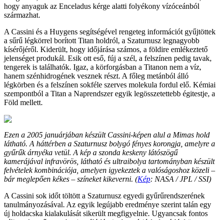
hogy anyaguk az Enceladus kérge alatti folyékony vízóceánból
származhat.
A Cassini és a Huygens segítségével rengeteg információt gyűjtöttek
a sűrű légkörrel borított Titan holdról, a Szaturnusz legnagyobb
kísérőjéről. Kiderült, hogy időjárása számos, a földire emlékeztető
jelenséget produkál. Esik ott eső, fúj a szél, a felszínen pedig tavak,
tengerek is találhatók. Igaz, a körforgásban a Titanon nem a víz,
hanem szénhidrogének vesznek részt. A főleg metánból álló
légkörben és a felszínen sokféle szerves molekula fordul elő. Kémiai
szempontból a Titan a Naprendszer egyik legösszetettebb égitestje, a
Föld mellett.
Ezen a 2005 januárjában készült Cassini-képen alul a Mimas hold
látható. A háttérben a Szaturnusz bolygó fényes korongja, amelyre a
gyűrűk árnyéka vetül. A kép a szonda keskeny látószögű
kamerájával infravörös, látható és ultraibolya tartományban készült
felvételek kombinációja, amelyen igyekeztek a valóságoshoz közeli –
bár meglepően kékes – színeket kikeverni. (
Kép
: NASA / JPL / SSI)
A Cassini sok időt töltött a Szaturnusz egyedi gyűrűrendszerének
tanulmányozásával. Az egyik legújabb eredménye szerint talán egy
új holdacska kialakulását sikerült megfigyelnie. Ugyancsak fontos