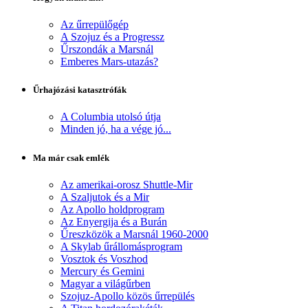
Az űrrepülőgép
A Szojuz és a Progressz
Űrszondák a Marsnál
Emberes Mars-utazás?
Űrhajózási katasztrófák
A Columbia utolsó útja
Minden jó, ha a vége jó...
Ma már csak emlék
Az amerikai-orosz Shuttle-Mir
A Szaljutok és a Mir
Az Apollo holdprogram
Az Enyergija és a Burán
Űreszközök a Marsnál 1960-2000
A Skylab űrállomásprogram
Vosztok és Voszhod
Mercury és Gemini
Magyar a világűrben
Szojuz-Apollo közös űrrepülés