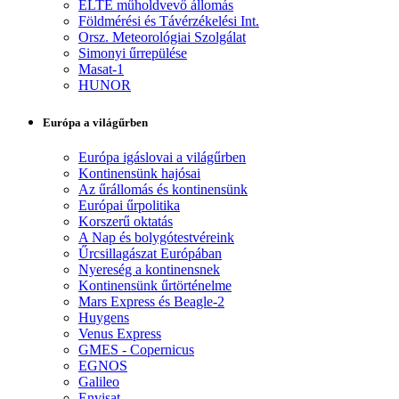
ELTE műholdvevő állomás
Földmérési és Távérzékelési Int.
Orsz. Meteorológiai Szolgálat
Simonyi űrrepülése
Masat-1
HUNOR
Európa a világűrben
Európa igáslovai a világűrben
Kontinensünk hajósai
Az űrállomás és kontinensünk
Európai űrpolitika
Korszerű oktatás
A Nap és bolygótestvéreink
Űrcsillagászat Európában
Nyereség a kontinensnek
Kontinensünk űrtörténelme
Mars Express és Beagle-2
Huygens
Venus Express
GMES - Copernicus
EGNOS
Galileo
Envisat