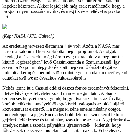
holdrendszerét vizsgája számos tudományos műszerrel, valamint
képeket készítsen. Akkor legfeljebb még csak remélhették, hogy a
program ilyen hosszúra nyúlik, és még tíz év elteltével is javában
tart.
(Kép: NASA / JPL-Caltech)
Az eredetileg tervezett élettartam 4 év volt. Azóta a NASA már
három alkalommal hosszabbította meg a programot. A dolgok
jelenlegi állása szerint még három évig marad aktív a még most is
kitűnő „egészségben” levő Cassini-szonda a Szaturnusznál. Így
sikerül a Napot mintegy 30 év alatt megkerülő óriásbolygót és
holdjait a keringési periódus több mint egyharmadában megfigyelni,
adatokat gyűjtve az évszakos változásokról is.
Nehéz lenne itt a Cassini eddigi összes fontos eredményét felsorolni,
illetve látványos felvételei közül mindet megmutatni. Abban a
szerencsés helyzetben vagyunk, hogy hivatkozhatunk az Űrvilág
korábbi cikkeire, amelyekből egy kisebb válogatás az oldal aljáról
közvetlenül is elérhető. Ha mégis ki kéne emelni néhány dolgot,
mindenképpen a jeges Enceladus hold déli pólusvidékéről feltörő
gejzírek felfedezése és tanulmányozása lenne az első. A gejzírekről –
amelyek miatt a szonda pályáját is újratervezték – kiderült, hogy
főleg vizet, de szerves molekulákat is tartalmaznak. Feltételezik,