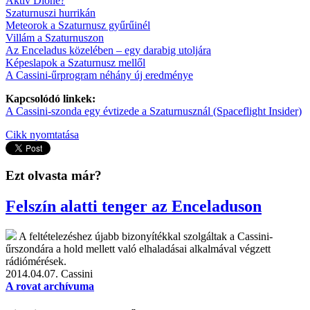
Aktív Dione?
Szaturnuszi hurrikán
Meteorok a Szaturnusz gyűrűinél
Villám a Szaturnuszon
Az Enceladus közelében – egy darabig utoljára
Képeslapok a Szaturnusz mellől
A Cassini-űrprogram néhány új eredménye
Kapcsolódó linkek:
A Cassini-szonda egy évtizede a Szaturnusznál (Spaceflight Insider)
Cikk nyomtatása
Ezt olvasta már?
Felszín alatti tenger az Enceladuson
A feltételezéshez újabb bizonyítékkal szolgáltak a Cassini-
űrszondára a hold mellett való elhaladásai alkalmával végzett
rádiómérések.
2014.04.07.
Cassini
A rovat archívuma