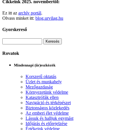
Cikkeink 2025. novembertől:
Ez itt az
archív portál
.
Olvass minket itt:
blog.urvilag.hu
Gyorskereső
Rovatok
Mindennapi (űr)eszközök
Korszerű oktatás
Üzlet és munkahely
Mezőgazdaság
Környezetünk védelme
Katasztrófák ellen
Navigáció és térképészet
Biztonságos közlekedés
Az emberi élet védelme
Lássuk és halljuk egymást
Időjárás és előrejelzése
Értékeink védelme