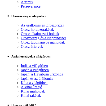
Artemis
Perseverance
Oroszország a világűrben
Az űrállomás és Oroszország
Orosz hordozórakéták
Orosz alkalmazási holdak
Oroszország és a Naprendszer
Orosz tudományos műholdak
Orosz űrtervek
Ázsiai országok a világűrben
India a világűrben
Japán a világűrben
Japán: a Hayabusa űrszonda
Japán és az űrállomás
Kína a világűrben
A kínai űrhajó
Kínai műholdak
Kínai rakéták
Hogyan működik?