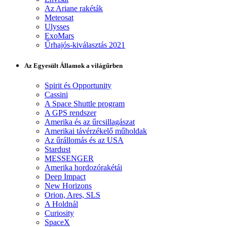
Az Ariane rakéták
Meteosat
Ulysses
ExoMars
Űrhajós-kiválasztás 2021
Az Egyesült Államok a világűrben
Spirit és Opportunity
Cassini
A Space Shuttle program
A GPS rendszer
Amerika és az űrcsillagászat
Amerikai távérzékelő műholdak
Az űrállomás és az USA
Stardust
MESSENGER
Amerika hordozórakétái
Deep Impact
New Horizons
Orion, Ares, SLS
A Holdnál
Curiosity
SpaceX