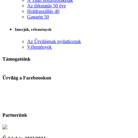
A Titan hordozórakéták
Az űrkutatás 50 éve
Holdraszállás 40
Gagarin 50
Interjúk, vélemények
Az Űrvilágnak nyilatkoztak
Vélemények
Támogatóink
Űrvilág a Faceboookon
Partnerünk