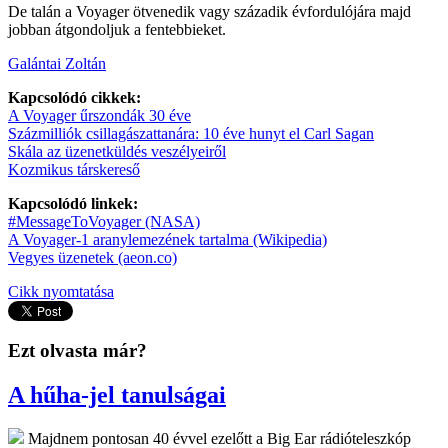
De talán a Voyager ötvenedik vagy századik évfordulójára majd
jobban átgondoljuk a fentebbieket.
Galántai Zoltán
Kapcsolódó cikkek:
A Voyager űrszondák 30 éve
Százmilliók csillagászattanára: 10 éve hunyt el Carl Sagan
Skála az üzenetküldés veszélyeiről
Kozmikus társkereső
Kapcsolódó linkek:
#MessageToVoyager (NASA)
A Voyager-1 aranylemezének tartalma (Wikipedia)
Vegyes üzenetek (aeon.co)
Cikk nyomtatása
Ezt olvasta már?
A hűha-jel tanulságai
Majdnem pontosan 40 évvel ezelőtt a Big Ear rádióteleszkóp