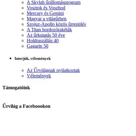
A Skylab űrállomásprogram
Vosztok és Voszhod
Mercury és Gemini
Magyar a világűrben
Szojuz-Apollo közös űrrepülés
A Titan hordozórakéták
Az űrkutatás 50 éve
Holdraszállás 40
Gagarin 50
Interjúk, vélemények
Az Űrvilágnak nyilatkoztak
Vélemények
Támogatóink
Űrvilág a Faceboookon