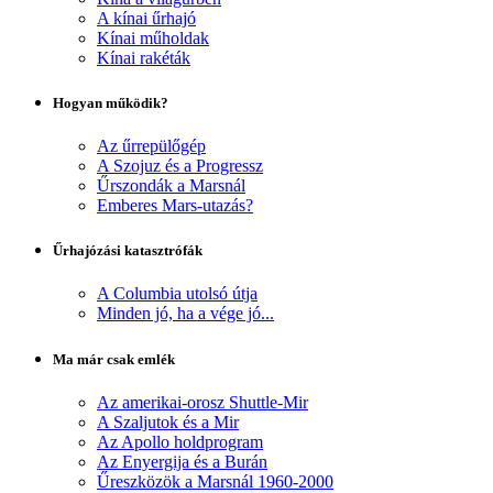
A kínai űrhajó
Kínai műholdak
Kínai rakéták
Hogyan működik?
Az űrrepülőgép
A Szojuz és a Progressz
Űrszondák a Marsnál
Emberes Mars-utazás?
Űrhajózási katasztrófák
A Columbia utolsó útja
Minden jó, ha a vége jó...
Ma már csak emlék
Az amerikai-orosz Shuttle-Mir
A Szaljutok és a Mir
Az Apollo holdprogram
Az Enyergija és a Burán
Űreszközök a Marsnál 1960-2000