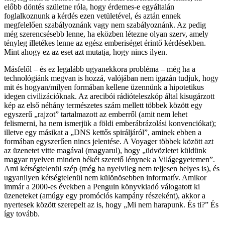
előbb döntés születne róla, hogy érdemes-e egyáltalán
foglalkoznunk a kérdés ezen vetületével, és aztán ennek
megfelelően szabályoznánk vagy nem szabályoznánk. Az pedig
még szerencsésebb lenne, ha eközben létezne olyan szerv, amely
tényleg illetékes lenne az egész emberiséget érintő kérdésekben.
Mint ahogy ez az eset azt mutatja, hogy nincs ilyen.
Másfelől – és ez legalább ugyanekkora probléma – még ha a
technológiánk megvan is hozzá, valójában nem igazán tudjuk, hogy
mit és hogyan/milyen formában kellene üzennünk a hipotetikus
idegen civilizációknak. Az arecibói rádióteleszkóp által kisugárzott
kép az első néhány természetes szám mellett többek között egy
egyszerű „rajzot” tartalmazott az emberről (amit nem lehet
felismerni, ha nem ismerjük a földi emberábrázolási konvenciókat);
illetve egy másikat a „DNS kettős spiráljáról”, aminek ebben a
formában egyszerűen nincs jelentése. A Voyager többek között azt
az üzenetet vitte magával (magyarul), hogy „üdvözletet küldünk
magyar nyelven minden békét szerető lénynek a Világegyetemen”.
Ami kétségtelenül szép (még ha nyelvileg nem teljesen helyes is), és
ugyanilyen kétségtelenül nem különösebben informatív. Amikor
immár a 2000-es években a Penguin könyvkiadó válogatott ki
üzeneteket (amúgy egy promóciós kampány részeként), akkor a
nyertesek között szerepelt az is, hogy „Mi nem harapunk. És ti?” És
így tovább.