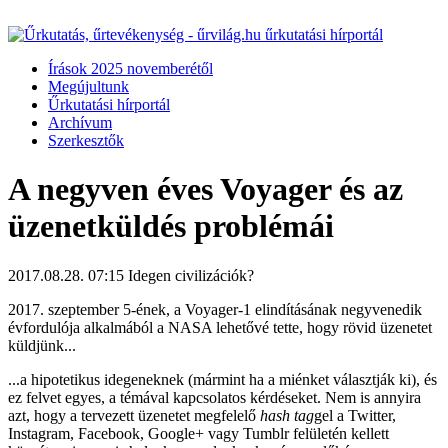
Írások 2025 novemberétől
Megújultunk
Űrkutatási hírportál
Archívum
Szerkesztők
A negyven éves Voyager és az
üzenetküldés problémái
2017.08.28. 07:15
Idegen civilizációk?
2017. szeptember 5-ének, a Voyager-1 elindításának negyvenedik
évfordulója alkalmából a NASA lehetővé tette, hogy rövid üzenetet
küldjünk...
...a hipotetikus idegeneknek (mármint ha a miénket választják ki), és
ez felvet egyes, a témával kapcsolatos kérdéseket. Nem is annyira
azt, hogy a tervezett üzenetet megfelelő
hash tag
gel a Twitter,
Instagram, Facebook, Google+ vagy Tumblr felületén kellett