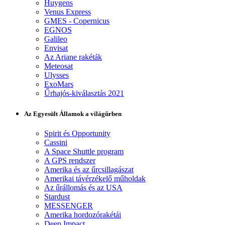
Huygens
Venus Express
GMES - Copernicus
EGNOS
Galileo
Envisat
Az Ariane rakéták
Meteosat
Ulysses
ExoMars
Űrhajós-kiválasztás 2021
Az Egyesült Államok a világűrben
Spirit és Opportunity
Cassini
A Space Shuttle program
A GPS rendszer
Amerika és az űrcsillagászat
Amerikai távérzékelő műholdak
Az űrállomás és az USA
Stardust
MESSENGER
Amerika hordozórakétái
Deep Impact