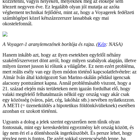
közzétenni, vagyis helyeken, melyeknek még az előképe sem
létezett negyven éve. Ez legalább olyan jól mutatja az azóta
végbement technikai fejlődést, mint az, hogy a Voyagerek fedélzeti
számítógépei közel kétszázezerszer lassabbak egy mai
okostelefonnál.
A Voyager-1 aranylemezének borítója és rajza. (
Kép
: NASA)
Hanem inkább azt, hogy az ilyen esetekben egyfelől néhány
szakértő/szervezet dönt arról, hogy milyen szabályok alapján, illetve
milyen üzenet jusson ki rólunk a világűrbe. Ez nem ezért probléma,
mert reális esély van egy ilyen módon történő kapcsolatfelvételre: az
Almár Iván által kidolgozott San Marino-skálán például igencsak
alacsony pontszámot kapna. Annál problémásabb viszont, hogy a
21. század elején más területeken nem igazán fordulhat elő, hogy
valaki megfelelő felhatalmazás nélkül egy ország vagy akár csak
egy közösség (város, párt, cég, lakóház stb.) nevében nyilatkozzon.
A METI (= üzenetküldés a hipotetikus földönkívülieknek) esetében
azonban ez szokott történni.
Ugyanis a dolog a jelek szerint egyszerűen nem tűnik olyan
fontosnak, mint egy kereskedelmi egyezmény két ország között, és
így nem éri el a döntéshozók ingerküszöbét. És persze lehet, hogy
tényleg nem is fontos. De azért sokkal szerencsésebb lenne, ha