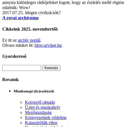
annyira különleges rádiójeleket fogott, hogy az észlelés mellé rögtön
odaírták: Wow!
2017.07.25.
Idegen civilizációk?
A rovat archívuma
Cikkeink 2025. novembertől:
Ez itt az
archív portál
.
Olvass minket itt:
blog.urvilag.hu
Gyorskereső
Rovatok
Mindennapi (űr)eszközök
Korszerű oktatás
Üzlet és munkahely
Mezőgazdaság
Környezetünk védelme
Katasztrófák ellen