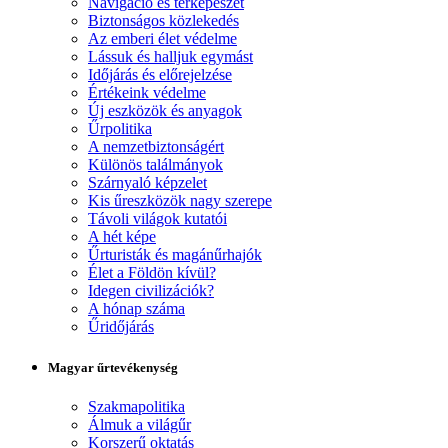
Navigáció és térképészet
Biztonságos közlekedés
Az emberi élet védelme
Lássuk és halljuk egymást
Időjárás és előrejelzése
Értékeink védelme
Új eszközök és anyagok
Űrpolitika
A nemzetbiztonságért
Különös találmányok
Szárnyaló képzelet
Kis űreszközök nagy szerepe
Távoli világok kutatói
A hét képe
Űrturisták és magánűrhajók
Élet a Földön kívül?
Idegen civilizációk?
A hónap száma
Űridőjárás
Magyar űrtevékenység
Szakmapolitika
Álmuk a világűr
Korszerű oktatás