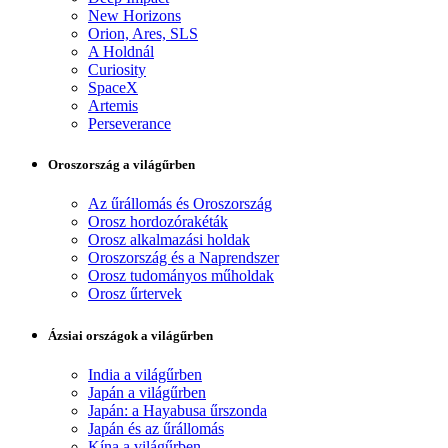
New Horizons
Orion, Ares, SLS
A Holdnál
Curiosity
SpaceX
Artemis
Perseverance
Oroszország a világűrben
Az űrállomás és Oroszország
Orosz hordozórakéták
Orosz alkalmazási holdak
Oroszország és a Naprendszer
Orosz tudományos műholdak
Orosz űrtervek
Ázsiai országok a világűrben
India a világűrben
Japán a világűrben
Japán: a Hayabusa űrszonda
Japán és az űrállomás
Kína a világűrben