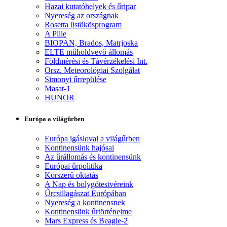
Hazai kutatóhelyek és űripar
Nyereség az országnak
Rosetta üstökösprogram
A Pille
BIOPAN, Brados, Matrjoska
ELTE műholdvevő állomás
Földmérési és Távérzékelési Int.
Orsz. Meteorológiai Szolgálat
Simonyi űrrepülése
Masat-1
HUNOR
Európa a világűrben
Európa igáslovai a világűrben
Kontinensünk hajósai
Az űrállomás és kontinensünk
Európai űrpolitika
Korszerű oktatás
A Nap és bolygótestvéreink
Űrcsillagászat Európában
Nyereség a kontinensnek
Kontinensünk űrtörténelme
Mars Express és Beagle-2