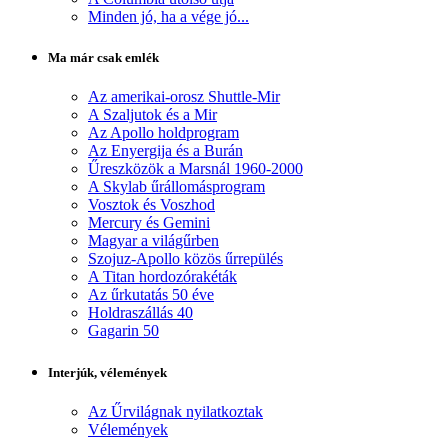
Minden jó, ha a vége jó...
Ma már csak emlék
Az amerikai-orosz Shuttle-Mir
A Szaljutok és a Mir
Az Apollo holdprogram
Az Enyergija és a Burán
Űreszközök a Marsnál 1960-2000
A Skylab űrállomásprogram
Vosztok és Voszhod
Mercury és Gemini
Magyar a világűrben
Szojuz-Apollo közös űrrepülés
A Titan hordozórakéták
Az űrkutatás 50 éve
Holdraszállás 40
Gagarin 50
Interjúk, vélemények
Az Űrvilágnak nyilatkoztak
Vélemények