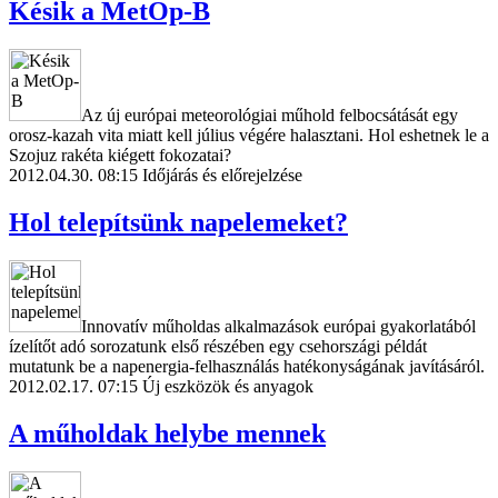
Késik a MetOp-B
Az új európai meteorológiai műhold felbocsátását egy
orosz-kazah vita miatt kell július végére halasztani. Hol eshetnek le a
Szojuz rakéta kiégett fokozatai?
2012.04.30. 08:15
Időjárás és előrejelzése
Hol telepítsünk napelemeket?
Innovatív műholdas alkalmazások európai gyakorlatából
ízelítőt adó sorozatunk első részében egy csehországi példát
mutatunk be a napenergia-felhasználás hatékonyságának javításáról.
2012.02.17. 07:15
Új eszközök és anyagok
A műholdak helybe mennek