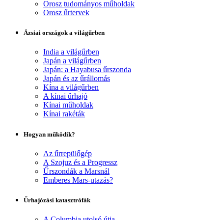
Orosz tudományos műholdak
Orosz űrtervek
Ázsiai országok a világűrben
India a világűrben
Japán a világűrben
Japán: a Hayabusa űrszonda
Japán és az űrállomás
Kína a világűrben
A kínai űrhajó
Kínai műholdak
Kínai rakéták
Hogyan működik?
Az űrrepülőgép
A Szojuz és a Progressz
Űrszondák a Marsnál
Emberes Mars-utazás?
Űrhajózási katasztrófák
A Columbia utolsó útja