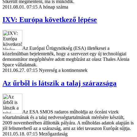
Sikerült megmenteni, ma is működik.
2011.08.01. 07:15
A hónap száma
IXV: Európa következő lépése
Az Európai Űrügynökség (ESA) illetékesei a
közelmúltban bejelentették, hogy a szervezet egy új technológiai
demonstrátor megépítésére adott megbízást az olasz Thales Alenia
Space vállalatnak.
2011.06.27. 07:15
Nyereség a kontinensnek
Az űrből is látszik a talaj szárazsága
Az ESA SMOS radaros műholdja az óceáni vizek
sótartalmának és a talaj nedvességtartalmának mérésére készült,
2009 novemberében állították pályára. A műholdas adatok alapján is
jól felismerhető az a szárazság, ami az idei tavaszon Európát sújtja.
2011.05.18. 07:15
Mezőgazdaság