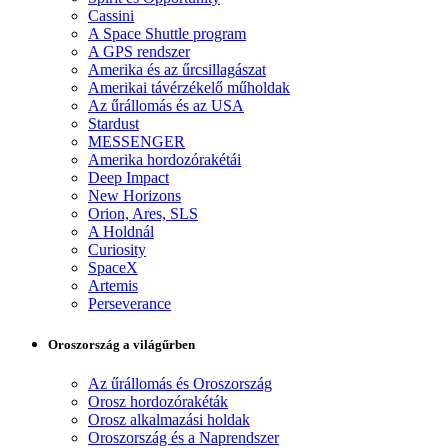
Cassini
A Space Shuttle program
A GPS rendszer
Amerika és az űrcsillagászat
Amerikai távérzékelő műholdak
Az űrállomás és az USA
Stardust
MESSENGER
Amerika hordozórakétái
Deep Impact
New Horizons
Orion, Ares, SLS
A Holdnál
Curiosity
SpaceX
Artemis
Perseverance
Oroszország a világűrben
Az űrállomás és Oroszország
Orosz hordozórakéták
Orosz alkalmazási holdak
Oroszország és a Naprendszer