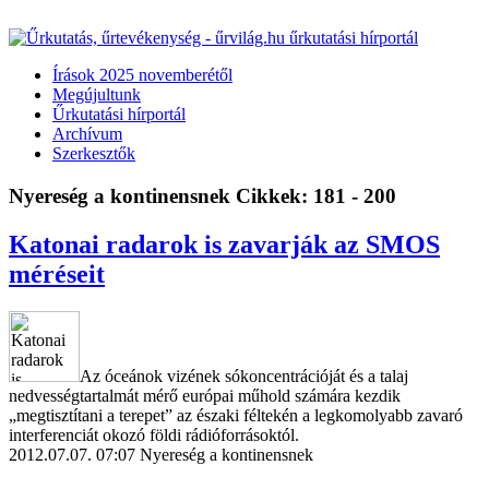
Írások 2025 novemberétől
Megújultunk
Űrkutatási hírportál
Archívum
Szerkesztők
Nyereség a kontinensnek
Cikkek: 181 - 200
Katonai radarok is zavarják az SMOS
méréseit
Az óceánok vizének sókoncentrációját és a talaj
nedvességtartalmát mérő európai műhold számára kezdik
„megtisztítani a terepet” az északi féltekén a legkomolyabb zavaró
interferenciát okozó földi rádióforrásoktól.
2012.07.07. 07:07
Nyereség a kontinensnek