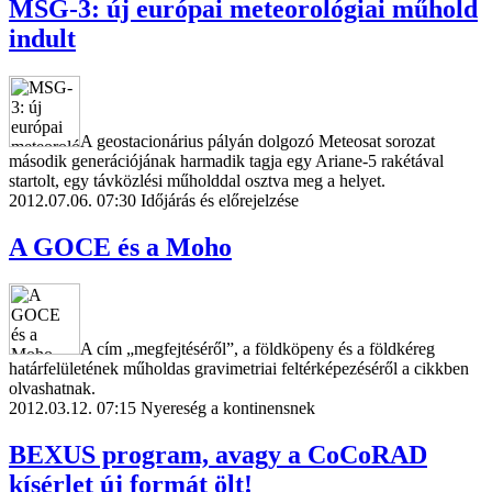
MSG-3: új európai meteorológiai műhold
indult
A geostacionárius pályán dolgozó Meteosat sorozat
második generációjának harmadik tagja egy Ariane-5 rakétával
startolt, egy távközlési műholddal osztva meg a helyet.
2012.07.06. 07:30
Időjárás és előrejelzése
A GOCE és a Moho
A cím „megfejtéséről”, a földköpeny és a földkéreg
határfelületének műholdas gravimetriai feltérképezéséről a cikkben
olvashatnak.
2012.03.12. 07:15
Nyereség a kontinensnek
BEXUS program, avagy a CoCoRAD
kísérlet új formát ölt!