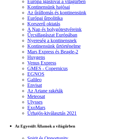
Európa igáslovai a világűrben
Kontinensünk hajósai
Az űrállomás és kontinensünk
Európai űrpolitika
Korszerű oktatás
A Nap és bolygótestvéreink
Űrcsillagászat Európában
Nyereség a kontinensnek
Kontinensünk űrtörténelme
Mars Express és Beagle-2
Huygens
Venus Express
GMES - Copernicus
EGNOS
Galileo
Envisat
Az Ariane rakéták
Meteosat
Ulysses
ExoMars
Űrhajós-kiválasztás 2021
Az Egyesült Államok a világűrben
Spirit és Opportunity