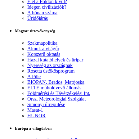
Élet a Földön kívül?
Idegen civilizációk?
A hónap száma
Űridőjárás
Magyar űrtevékenység
Szakmapolitika
Álmuk a világűr
Korszerű oktatás
Hazai kutatóhelyek és űripar
Nyereség az országnak
Rosetta üstökösprogram
A Pille
BIOPAN, Brados, Matrjoska
ELTE műholdvevő állomás
Földmérési és Távérzékelési Int.
Orsz. Meteorológiai Szolgálat
Simonyi űrrepülése
Masat-1
HUNOR
Európa a világűrben