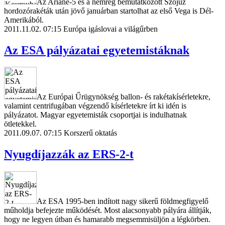
Az Ariane-5 és a nemrég bemutatkozott Szojuz
hordozórakéták után jövő januárban startolhat az első Vega is Dél-
Amerikából.
2011.11.02. 07:15
Európa igáslovai a világűrben
Az ESA pályázatai egyetemistáknak
Az Európai Űrügynökség ballon- és rakétakísérletekre,
valamint centrifugában végzendő kísérletekre írt ki idén is
pályázatot. Magyar egyetemisták csoportjai is indulhatnak
ötletekkel.
2011.09.07. 07:15
Korszerű oktatás
Nyugdíjazzák az ERS-2-t
Az ESA 1995-ben indított nagy sikerű földmegfigyelő
műholdja befejezte működését. Most alacsonyabb pályára állítják,
hogy ne legyen útban és hamarabb megsemmisüljön a légkörben.