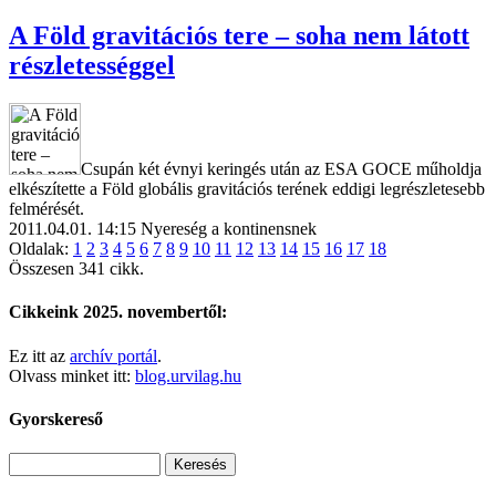
A Föld gravitációs tere – soha nem látott
részletességgel
Csupán két évnyi keringés után az ESA GOCE műholdja
elkészítette a Föld globális gravitációs terének eddigi legrészletesebb
felmérését.
2011.04.01. 14:15
Nyereség a kontinensnek
Oldalak:
1
2
3
4
5
6
7
8
9
10
11
12
13
14
15
16
17
18
Összesen 341 cikk.
Cikkeink 2025. novembertől:
Ez itt az
archív portál
.
Olvass minket itt:
blog.urvilag.hu
Gyorskereső