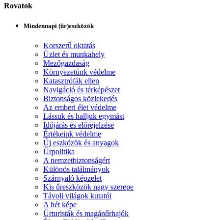
Rovatok
Mindennapi (űr)eszközök
Korszerű oktatás
Üzlet és munkahely
Mezőgazdaság
Környezetünk védelme
Katasztrófák ellen
Navigáció és térképészet
Biztonságos közlekedés
Az emberi élet védelme
Lássuk és halljuk egymást
Időjárás és előrejelzése
Értékeink védelme
Új eszközök és anyagok
Űrpolitika
A nemzetbiztonságért
Különös találmányok
Szárnyaló képzelet
Kis űreszközök nagy szerepe
Távoli világok kutatói
A hét képe
Űrturisták és magánűrhajók