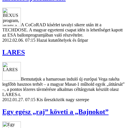
A CoCoRAD kísérlet tavalyi sikere után itt a
TECHDOSE. A magyar egyetemi csapat idén is lehetőséget kapott
az ESA ballonprogramjában való részvételre.
2012.02.06. 07:15
Hazai kutatóhelyek és űripar
LARES
Bemutatjuk a hamarosan induló új európai Vega rakéta
legfőbb hasznos terhét – a magyar Masat-1 műhold egyik „útitársát”
–, a pontos lézeres távmérésre alkalmas céltárgynak készült olasz
LARES-t.
2012.01.27. 07:15
Kis űreszközök nagy szerepe
Egy egész „raj” követi a „Bajnokot”