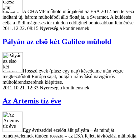
A CHAMP műhold utódjaként az ESA 2012-ben tervezi
indítani új, három műholdból álló flottáját, a Swarmot. A küldetés
célja a földi mágneses tér minden eddiginél pontosabban felmérése.
2011.12.22. 08:15
Nyereség a kontinensnek
Pályán az első két Galileo műhold
Hosszú évek (plusz egy nap) késedelme után végre
megkezdődött Európa saját, polgári irányítású navigációs
műholdrendszerének kiépítése.
2011.10.21. 12:33
Nyereség a kontinensnek
Az Artemis tíz éve
Egy évtizeddel ezelőtt állt pályára – és mindját
reménytelennek tűnően rosszra – az ESA fejlett távközlási műholdja.