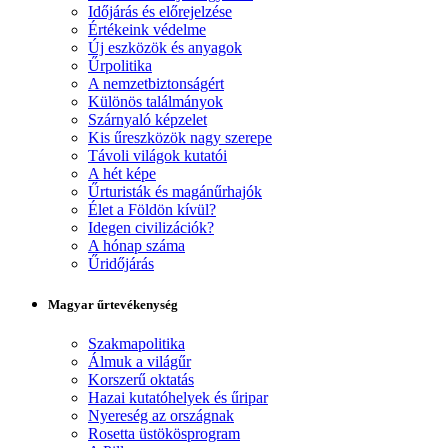
Időjárás és előrejelzése
Értékeink védelme
Új eszközök és anyagok
Űrpolitika
A nemzetbiztonságért
Különös találmányok
Szárnyaló képzelet
Kis űreszközök nagy szerepe
Távoli világok kutatói
A hét képe
Űrturisták és magánűrhajók
Élet a Földön kívül?
Idegen civilizációk?
A hónap száma
Űridőjárás
Magyar űrtevékenység
Szakmapolitika
Álmuk a világűr
Korszerű oktatás
Hazai kutatóhelyek és űripar
Nyereség az országnak
Rosetta üstökösprogram