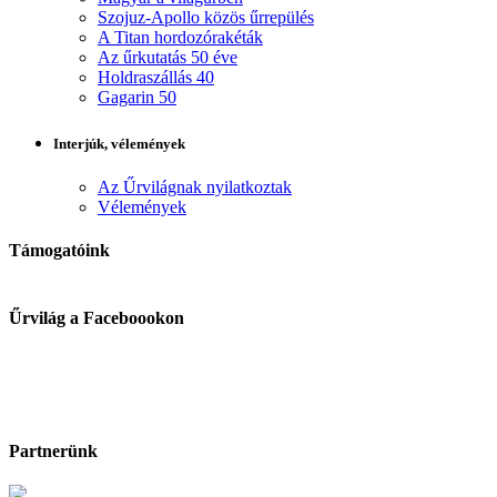
Szojuz-Apollo közös űrrepülés
A Titan hordozórakéták
Az űrkutatás 50 éve
Holdraszállás 40
Gagarin 50
Interjúk, vélemények
Az Űrvilágnak nyilatkoztak
Vélemények
Támogatóink
Űrvilág a Faceboookon
Partnerünk