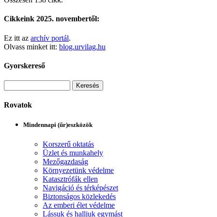
Cikkeink 2025. novembertől:
Ez itt az
archív portál
.
Olvass minket itt:
blog.urvilag.hu
Gyorskereső
Rovatok
Mindennapi (űr)eszközök
Korszerű oktatás
Üzlet és munkahely
Mezőgazdaság
Környezetünk védelme
Katasztrófák ellen
Navigáció és térképészet
Biztonságos közlekedés
Az emberi élet védelme
Lássuk és halljuk egymást