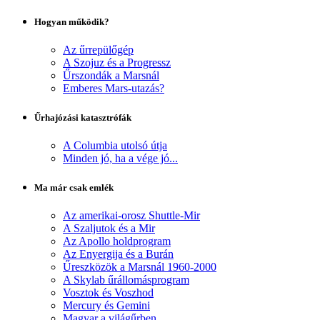
Hogyan működik?
Az űrrepülőgép
A Szojuz és a Progressz
Űrszondák a Marsnál
Emberes Mars-utazás?
Űrhajózási katasztrófák
A Columbia utolsó útja
Minden jó, ha a vége jó...
Ma már csak emlék
Az amerikai-orosz Shuttle-Mir
A Szaljutok és a Mir
Az Apollo holdprogram
Az Enyergija és a Burán
Űreszközök a Marsnál 1960-2000
A Skylab űrállomásprogram
Vosztok és Voszhod
Mercury és Gemini
Magyar a világűrben