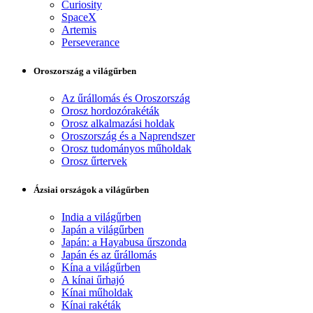
Curiosity
SpaceX
Artemis
Perseverance
Oroszország a világűrben
Az űrállomás és Oroszország
Orosz hordozórakéták
Orosz alkalmazási holdak
Oroszország és a Naprendszer
Orosz tudományos műholdak
Orosz űrtervek
Ázsiai országok a világűrben
India a világűrben
Japán a világűrben
Japán: a Hayabusa űrszonda
Japán és az űrállomás
Kína a világűrben
A kínai űrhajó
Kínai műholdak
Kínai rakéták