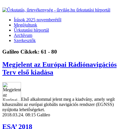
Írások 2025 novemberétől
Megújultunk
Űrkutatási hírportál
Archívum
Szerkesztők
Galileo
Cikkek: 61 - 80
Megjelent az Európai Rádiónavigációs
Terv első kiadása
Első alkalommal jelent meg a kiadvány, amely segít
kihasználni az európai globális navigációs rendszer (EGNSS)
nyújtotta lehetőségeket.
2018.03.24. 08:15
Galileo
ESA’ 2018