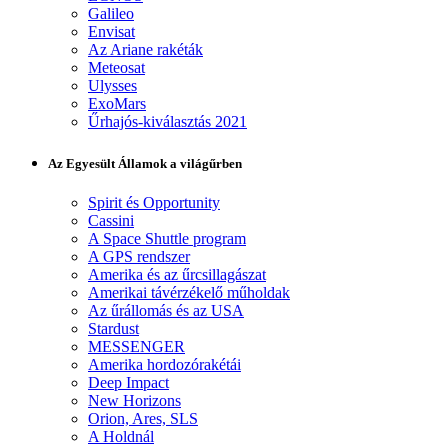
Galileo
Envisat
Az Ariane rakéták
Meteosat
Ulysses
ExoMars
Űrhajós-kiválasztás 2021
Az Egyesült Államok a világűrben
Spirit és Opportunity
Cassini
A Space Shuttle program
A GPS rendszer
Amerika és az űrcsillagászat
Amerikai távérzékelő műholdak
Az űrállomás és az USA
Stardust
MESSENGER
Amerika hordozórakétái
Deep Impact
New Horizons
Orion, Ares, SLS
A Holdnál