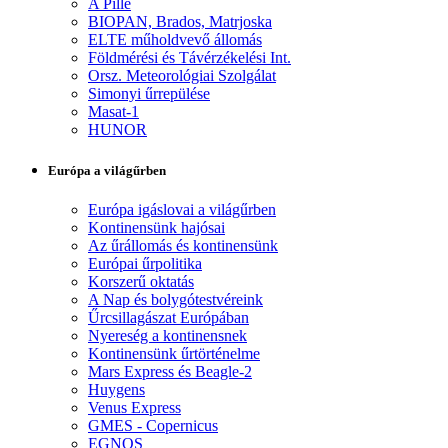
A Pille
BIOPAN, Brados, Matrjoska
ELTE műholdvevő állomás
Földmérési és Távérzékelési Int.
Orsz. Meteorológiai Szolgálat
Simonyi űrrepülése
Masat-1
HUNOR
Európa a világűrben
Európa igáslovai a világűrben
Kontinensünk hajósai
Az űrállomás és kontinensünk
Európai űrpolitika
Korszerű oktatás
A Nap és bolygótestvéreink
Űrcsillagászat Európában
Nyereség a kontinensnek
Kontinensünk űrtörténelme
Mars Express és Beagle-2
Huygens
Venus Express
GMES - Copernicus
EGNOS