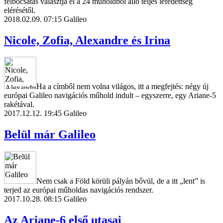
felbocsátás választja el a 24 műholdból álló teljes lefedettség
elérésétől.
2018.02.09. 07:15
Galileo
Nicole, Zofia, Alexandre és Irina
Ha a címből nem volna világos, itt a megfejtés: négy új
európai Galileo navigációs műhold indult – egyszerre, egy Ariane-5
rakétával.
2017.12.12. 19:45
Galileo
Belül már Galileo
Nem csak a Föld körüli pályán bővül, de a itt „lent” is
terjed az európai műholdas navigációs rendszer.
2017.10.28. 08:15
Galileo
Az Ariane-6 első utasai