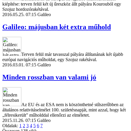
kiépítése: terven felül két új űreszköz állt pályára Kourouból egy
Szojuz hordozórakétával.
2016.05.25. 07:15
Galileo
Galileo: májusban két extra műhold
Terven felül már tavasszal pályára állítanának két újabb
európai navigációs műholdat, egy Szojuz rakétával.
2016.03.01. 07:15
Galileo
Minden rosszban van valami jó
Az EU és az ESA nem is köszönthetné stílszerűbben az
általános relativitáselmélet 100. születésnapját, mint azzal, hogy két
„félresikerült” műholddal ellenőrzi az elméletet.
2015.11.26. 07:15
Galileo
Oldalak:
1
2
3
4
5
6
7
Összesen 138 cikk.