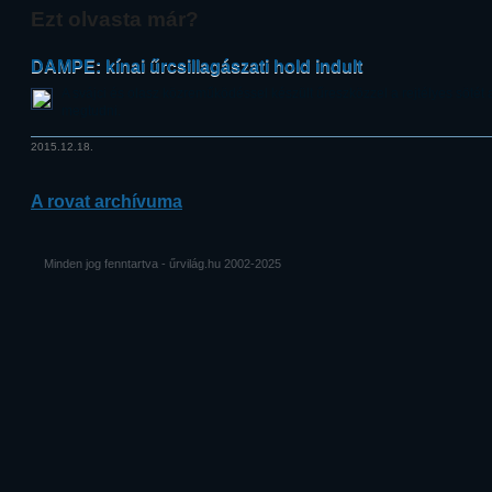
Ezt olvasta már?
DAMPE: kínai űrcsillagászati hold indult
A svájci és olasz közreműködéssel készült űreszközzel a rejtélyes sötét
megtudni.
2015.12.18.
A rovat archívuma
Minden jog fenntartva - űrvilág.hu 2002-2025