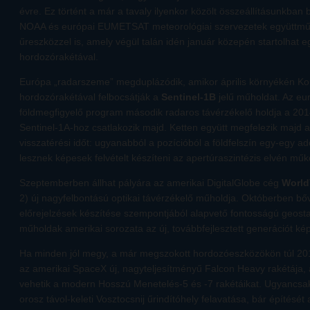
évre. Ez történt a már a tavaly ilyenkor közölt összeállításunkban
NOAA és európai EUMETSAT meteorológiai szervezetek együttm
űreszközzel is, amely végül talán idén január közepén startolhat 
hordozórakétával.
Európa „radarszeme” megduplázódik, amikor április környékén Ko
hordozórakétával felbocsátják a
Sentinel-1B
jelű műholdat. Az eu
földmegfigyelő program második radaros távérzékelő holdja a 2014-
Sentinel-1A-hoz csatlakozik majd. Ketten együtt megfelezik majd 
visszatérési időt: ugyanabból a pozícióból a földfelszín egy-egy ad
lesznek képesek felvételt készíteni az apertúraszintézis elvén m
Szeptemberben állhat pályára az amerikai DigitalGlobe cég
World
2) új nagyfelbontású optikai távérzékelő műholdja. Októberben bőv
előrejelzések készítése szempontjából alapvető fontosságú geosta
műholdak amerikai sorozata az új, továbbfejlesztett generációt ké
Ha minden jól megy, a már megszokott hordozóeszközökön túl 2
az amerikai SpaceX új, nagyteljesítményű Falcon Heavy rakétája, 
vehetik a modern Hosszú Menetelés-5 és -7 rakétáikat. Ugyancsak
orosz távol-keleti Vosztocsnij űrindítóhely felavatása, bár építésé