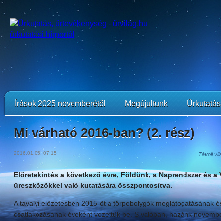
Írások 2025 novemberétől
Megújultunk
Űrkutatási
Mi várható 2016-ban? (2. rész)
2016.01.05. 07:15
Távoli vi
Előretekintés a következő évre, Földünk, a Naprendszer és a
űreszközökkel való kutatására összpontosítva.
A tavalyi előzetesben 2015-öt a törpebolygók meglátogatásának 
csatlakozásának éveként vezettük be. S valóban, hazánk novembe