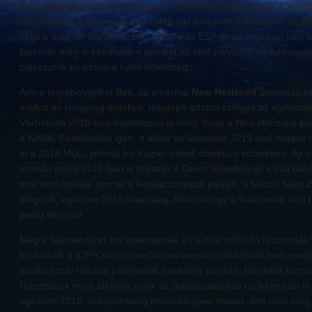
belépett az Európai Űrügynökség (ESA) teljes jogú tagjainak sorába
zárult annak a folyamatosan nyitva álló pályázati felhívásnak az 
célja a magyar űripar felzárkóztatása az ESA programjaiban való 
ban már meg is kezdhetik a munkát az első pályázati forduló majdan
pályázatok beadására nyílik lehetőség.
Ami a törpebolygókat illeti, az amerikai
New Horizons
űrszonda sik
mellett és rengeteg érdekes, meglepő adattal szolgált az égitestrő
Várhatóan 2016-ban hivatalosan is eldől, hogy a New Horizons p
a NASA. Feltehetően igen, s akkor az űreszköz 2019 első napján
el a 2014 MU
jelzésű kis Kuiper-övbeli objektum közelében. Az
69
szonda pedig 2016-ban is folytatja a Ceres törpebolygó körüli pályár
már nem sokáig. Immár a legalacsonyabb pályán, a felszín felet
dolgozik, egészen 2016 tavaszáig. Akkor elfogy a fedélzetén levő
pedig elnémul.
Még a Naprendszer kis égitestjeinél, és a már működő űrszondák
folytatódik a 67P/Csurjumov–Geraszimenko-üstökösnél levő euró
üstökös már túljutott pályájának napközeli pontján, távolodik közpon
Rosettának most alkalma nyílik az üstökösaktivitás csökkenését is
egészen 2016. szeptemberig működőképes marad, ami után még az