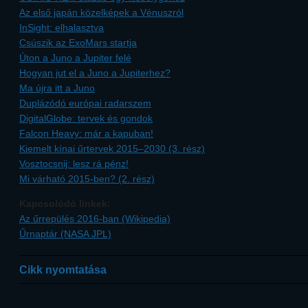
Az első japán közelképek a Vénuszról
InSight: elhalasztva
Csúszik az ExoMars startja
Úton a Juno a Jupiter felé
Hogyan jut el a Juno a Jupiterhez?
Ma újra itt a Juno
Duplázódó európai radarszem
DigitalGlobe: tervek és gondok
Falcon Heavy: már a kapuban!
Kiemelt kínai űrtervek 2015–2030 (3. rész)
Vosztocsnij: lesz rá pénz!
Mi várható 2015-ben? (2. rész)
Kapcsolódó linkek:
Az űrrepülés 2016-ban (Wikipedia)
Űrnaptár (NASA JPL)
Cikk nyomtatása