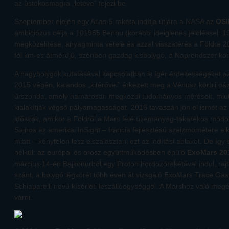
az üstökösmagra „letéve” fejezi be.
Szeptember elején egy Atlas-5 rakéta indítja útjára a NASA az
OSI
ambiciózus célja a 101955 Bennu (korábbi ideiglenes jelöléssel: 
megközelítése, anyagminta vétele és azzal visszatérés a Földre 2
fél km-es átmérőjű, szénben gazdag kisbolygó, a Naprendszer kor
A nagybolygók kutatásával kapcsolatban is ígér érdekességeket az
2015 végén, kalandos „kitérővel” érkezett meg a Vénusz körüli pá
űrszonda, amely hamarosan megkezdi tudományos méréseit, miután
kialakítják végső pályamagasságát. 2016 tavaszán jön el ismét az
időszak, amikor a Földről a Mars felé üzemanyag-takarékos módo
Sajnos az amerikai InSight – francia fejlesztésű szeizmométere e
miatt – kénytelen lesz elszalasztani ezt az indítási ablakot. De í
nélkül: az európai és orosz együttműködésben épülő
ExoMars 20
március 14-én Bajkonurból egy Proton hordozórakétával indul, rajt
szánt, a bolygó légkörét több éven át vizsgáló ExoMars Trace Gas
Schiaparelli nevű kísérleti leszállóegységgel. A Marshoz való megé
várni.