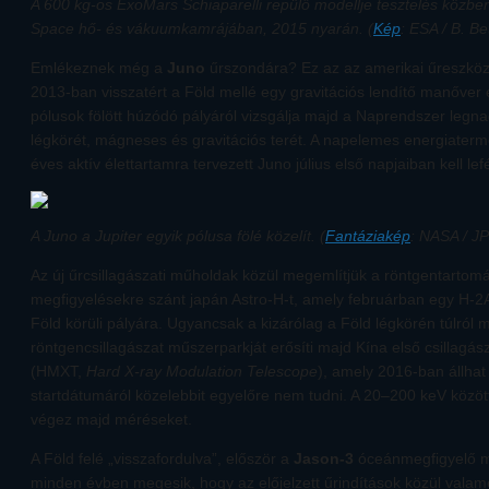
A 600 kg-os ExoMars Schiaparelli repülő modellje tesztelés közben
Space hő- és vákuumkamrájában, 2015 nyarán. (
Kép
: ESA / B. B
Emlékeznek még a
Juno
űrszondára? Ez az az amerikai űreszköz
2013-ban visszatért a Föld mellé egy gravitációs lendítő manőver er
pólusok fölött húzódó pályáról vizsgálja majd a Naprendszer leg
légkörét, mágneses és gravitációs terét. A napelemes energiater
éves aktív élettartamra tervezett Juno július első napjaiban kell lef
A Juno a Jupiter egyik pólusa fölé közelít. (
Fantáziakép
: NASA / J
Az új űrcsillagászati műholdak közül megemlítjük a röntgentart
megfigyelésekre szánt japán Astro-H-t, amely februárban egy H-2A
Föld körüli pályára. Ugyancsak a kizárólag a Föld légkörén túlról 
röntgencsillagászat műszerparkját erősíti majd Kína első csillagás
(HMXT,
Hard X-ray Modulation Telescope
), amely 2016-ban állhat 
startdátumáról közelebbit egyelőre nem tudni. A 20–200 keV közö
végez majd méréseket.
A Föld felé „visszafordulva”, először a
Jason-3
óceánmegfigyelő mű
minden évben megesik, hogy az előjelzett űrindítások közül valame