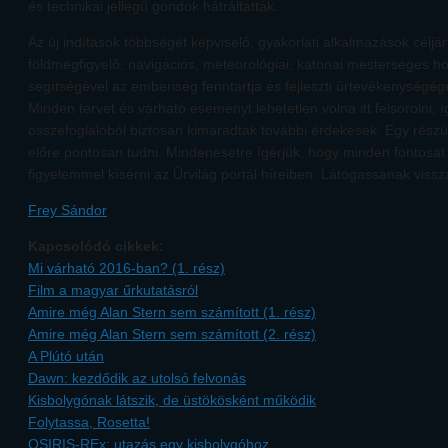
és technikai jellegű gondok hátráltatták.
Az új indítások többségét képviselő, gyakorlati alkalmazások céljár
földmegfigyelő, navigációs, meteorológiai, katonai mesterséges h
segítségével az emberiség fenntartja és fejleszti űrtevékenységég
Minden tervet és várható eseményt lehetetlen volna itt felsorolni, í
összefoglalóból biztosan kimaradtak további érdekesek. Egy rész
előre pontosan tudni. Mindenesetre ígérjük, hogy minden fontosa
figyelemmel kísérni az Űrvilág portál híreiben. Látogassanak vis
Frey Sándor
Kapcsolódó cikkek:
Mi várható 2016-ban? (1. rész)
Film a magyar űrkutatásról
Amire még Alan Stern sem számított (1. rész)
Amire még Alan Stern sem számított (2. rész)
A Plútó után
Dawn: kezdődik az utolsó felvonás
Kisbolygónak látszik, de üstökösként működik
Folytassa, Rosetta!
OSIRIS-REx: utazás egy kisbolygóhoz