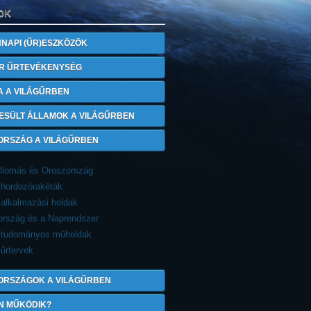
OK
NAPI (ŰR)ESZKÖZÖK
R ŰRTEVÉKENYSÉG
A A VILÁGŰRBEN
ESÜLT ÁLLAMOK A VILÁGŰRBEN
ORSZÁG A VILÁGŰRBEN
állomás és Oroszország
 hordozórakéták
alkalmazási holdak
ország és a Naprendszer
 tudományos műholdak
űrtervek
 ORSZÁGOK A VILÁGŰRBEN
N MŰKÖDIK?