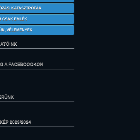
ÓZÁSI KATASZTRÓFÁK
R CSAK EMLÉK
ÚK, VÉLEMÉNYEK
ATÓINK
ÁG A FACEBOOOKON
ERÜNK
ÉP 2023/2024