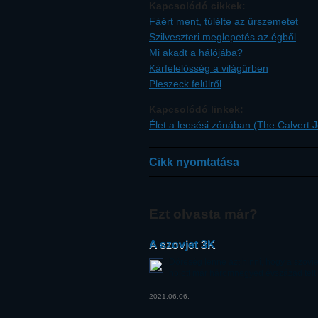
Kapcsolódó cikkek:
Fáért ment, túlélte az űrszemetet
Szilveszteri meglepetés az égből
Mi akadt a hálójába?
Kárfelelősség a világűrben
Pleszeck felülről
Kapcsolódó linkek:
Élet a leesési zónában (The Calvert J
Cikk nyomtatása
Ezt olvasta már?
A szovjet 3K
Dőreség lenne azt hinni, hogy a szovjet
holott már háromnegyed évszázad telt e
2021.06.06.