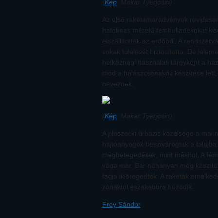
(
Kép
: Makar Tyerjosin)
Az első rakétamaradványok rövidesen 
hatalmas méretű fémhulladékokat kis
elszállították az erdőből. A rendszer
sokak túlélését biztosította. De lelem
hétköznapi használati tárgyként a há
mód a halászcsónakok készítése lett, 
neveznek.
(
Kép
: Makar Tyerjosin)
A pleszecki űrbázis közelsége a mai n
hajtóanyagok beszivárogtak a talajba 
megbetegedések, mint máshol. A fémb
vége már. Bár néhányan még készíten
tagjai kiöregedtek. A rakéták emelked
zónáktól északabbra húzódik.
Frey Sándor