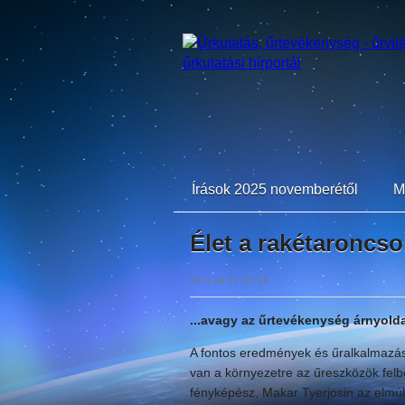
Írások 2025 novemberétől
M
Élet a rakétaroncsok
2021.06.21. 07:15
...avagy az űrtevékenység árnyolda
A fontos eredmények és űralkalmazáso
van a környezetre az űreszközök felb
fényképész, Makar Tyerjosin az elmúl