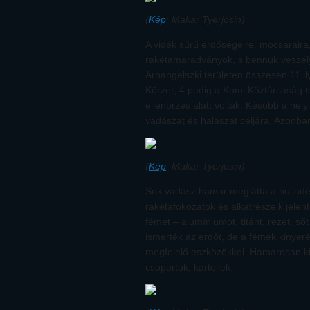
(
Kép
: Makar Tyerjosin)
A vidék sűrű erdőségeire, mocsaraira,
rakétamaradványok, s bennük veszél
Arhangelszki területen összesen 11 i
Körzet, 4 pedig a Komi Köztársaság te
ellenőrzés alatt voltak. Később a hely
vadászat és halászat céljára. Azonban
(
Kép
: Makar Tyerjosin)
Sok vadász hamar meglátta a hulladék
rakétafokozatok és alkatrészeik jele
fémet – alumíniumot, titánt, rezet, ső
ismerték az erdőt, de a fémek kinye
megfelelő eszközökkel. Hamarosan kia
csoportok, kartellek.