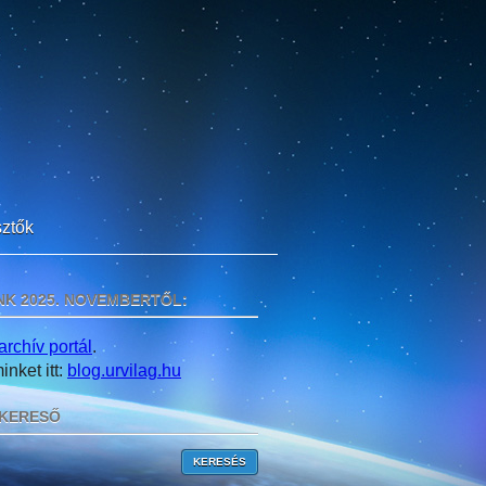
ztők
NK 2025. NOVEMBERTŐL:
archív portál
.
nket itt:
blog.urvilag.hu
KERESŐ