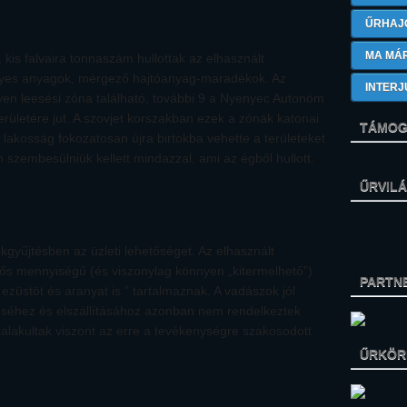
ŰRHAJ
MA MÁ
 kis falvaira tonnaszám hullottak az elhasznált
yes anyagok, mérgező hajtóanyag-maradékok. Az
INTERJ
lyen leesési zóna található, további 9 a Nyenyec Autonóm
rületére jut. A szovjet korszakban ezek a zónák katonai
TÁMOG
i lakosság fokozatosan újra birtokba vehette a területeket
 szembesülniük kellett mindazzal, ami az égből hullott.
ŰRVIL
gyűjtésben az üzleti lehetőséget. Az elhasznált
ntős mennyiségű (és viszonylag könnyen „kitermelhető”)
PARTN
t ezüstöt és aranyat is ” tartalmaznak. A vadászok jól
réséhez és elszállításához azonban nem rendelkeztek
lakultak viszont az erre a tevékenységre szakosodott
ŰRKÖRK