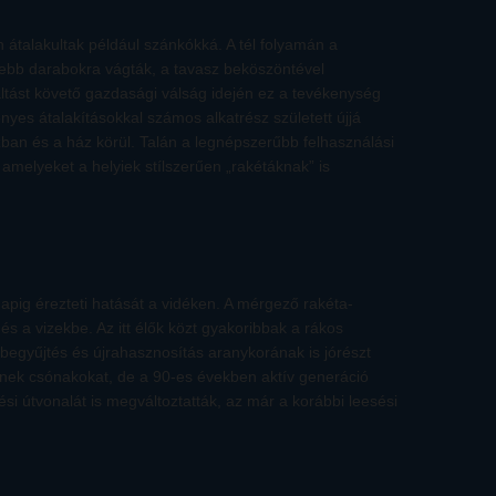
átalakultak például szánkókká. A tél folyamán a
ebb darabokra vágták, a tavasz beköszöntével
váltást követő gazdasági válság idején ez a tevékenység
ényes átalakításokkal számos alkatrész született újjá
zban és a ház körül. Talán a legnépszerűbb felhasználási
amelyeket a helyiek stílszerűen „rakétáknak” is
apig érezteti hatását a vidéken. A mérgező rakéta-
és a vizekbe. Az itt élők közt gyakoribbak a rákos
egyűjtés és újrahasznosítás aranykorának is jórészt
ek csónakokat, de a 90-es években aktív generáció
ési útvonalát is megváltoztatták, az már a korábbi leesési