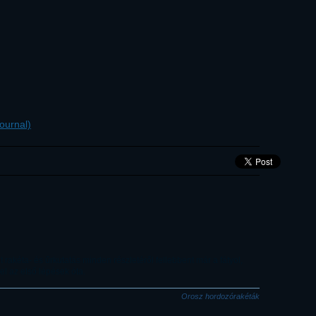
ournal)
 rakéta- és űrkutatás minden részletéről fellebbent már a fátyol,
l az első lépések óta.
Orosz hordozórakéták