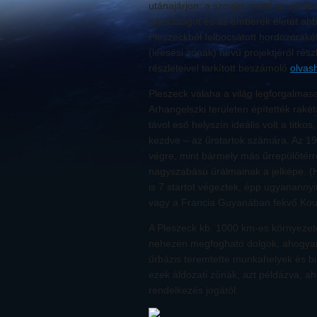
utánajárjon: a szovjet, majd az orosz 
gazdaságot és az emberek életét abb
Pleszeckből felbocsátott hordozórakét
(leesési zónák) nevű projektjéről részl
részleteivel tarkított beszámoló
olvash
Pleszeck valaha a világ legforgalmasa
Arhangelszki területen építették rak
távol eső helyszín ideális volt a titko
kezdve – az űrstartok számára. Az 19
végre, mint bármely más űrrepülőtér
nagyszabású űrálmainak a jelképe. (
is 7 startot végeztek, épp ugyanannyi
vagy a Francia Guyanában fekvő Kou
A Pleszeck kb. 1000 km-es környezeté
nehezen megfogható dolgok, ahogyan 
űrbázis teremtette munkahelyek és bi
ezek áldozati zónák, azt példázva, ah
rendelkezés jogától.