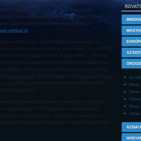
űrtevékenység hogyan alakította át a táj képét, a
ROVAT
an a térségben, ahová az észak-oroszországi
ák feladatuk végeztével lehullanak. A
Fallout Zones
MINDEN
etes, fotókkal és a helyiekkel készített interjúk
ató például itt
.
MAGYA
bb indítóhelye volt. Oroszország északi részén, az
EURÓP
étabázis céljára, még az 1950-es évek végén. A mindentől
AZ EGY
s, katonai célú rakétakísérletek, majd később – 1966-tól
70-es és 80-as években több űrindítást hajtottak innen
OROSZ
ről a Földön. Sokak számára Pleszeck ma is az ország
Ha manapság már nem is világelső, de Pleszeckből tavaly
Az űr
t, mint például az ismertebb kazahsztáni Bajkonurból
Orosz
rou űrközpontból.)
Orosz 
Orosz
ben fekvő falvak lakóinak az űrálmok és a dicsőség
Orosz
maga a világűr is. A Szovjetunió szétesésével az
Orosz 
ztonság is megszűnt. Ma – Tyerjosin szavaival élve –
ogyan az embereket megfosztják a saját földjeikről való
ÁZSIAI
HOGYA