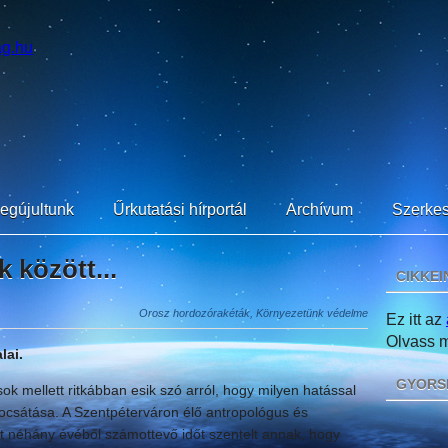
egújultunk
Űrkutatási hírportál
Archívum
Szerkes
 között...
CIKKEI
Orosz hordozórakéták, Környezetünk védelme
Ez itt az
Olvass mi
lai.
GYORS
k mellett ritkábban esik szó arról, hogy milyen hatással
ocsátása. A Szentpéterváron élő antropológus és
t néhány évéből számottevő időt szentelt annak, hogy