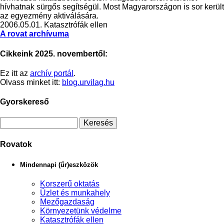
hívhatnak sürgős segítségül. Most Magyarországon is sor került
az egyezmény aktiválására.
2006.05.01.
Katasztrófák ellen
A rovat archívuma
Cikkeink 2025. novembertől:
Ez itt az
archív portál
.
Olvass minket itt:
blog.urvilag.hu
Gyorskereső
Rovatok
Mindennapi (űr)eszközök
Korszerű oktatás
Üzlet és munkahely
Mezőgazdaság
Környezetünk védelme
Katasztrófák ellen