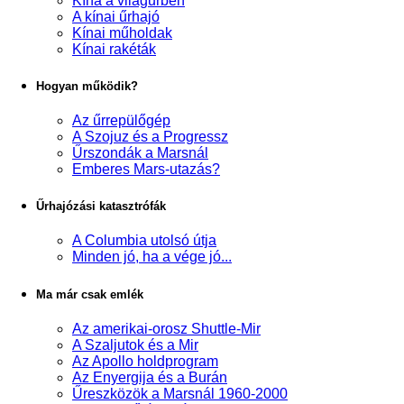
Kína a világűrben
A kínai űrhajó
Kínai műholdak
Kínai rakéták
Hogyan működik?
Az űrrepülőgép
A Szojuz és a Progressz
Űrszondák a Marsnál
Emberes Mars-utazás?
Űrhajózási katasztrófák
A Columbia utolsó útja
Minden jó, ha a vége jó...
Ma már csak emlék
Az amerikai-orosz Shuttle-Mir
A Szaljutok és a Mir
Az Apollo holdprogram
Az Enyergija és a Burán
Űreszközök a Marsnál 1960-2000