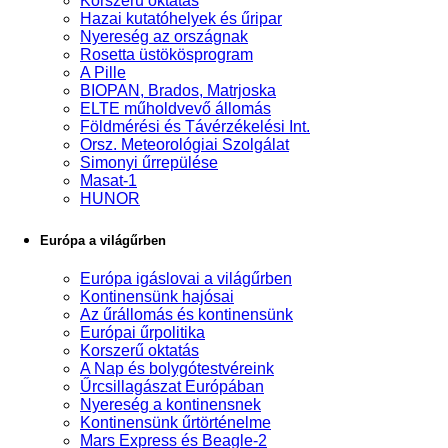
Korszerű oktatás
Hazai kutatóhelyek és űripar
Nyereség az országnak
Rosetta üstökösprogram
A Pille
BIOPAN, Brados, Matrjoska
ELTE műholdvevő állomás
Földmérési és Távérzékelési Int.
Orsz. Meteorológiai Szolgálat
Simonyi űrrepülése
Masat-1
HUNOR
Európa a világűrben
Európa igáslovai a világűrben
Kontinensünk hajósai
Az űrállomás és kontinensünk
Európai űrpolitika
Korszerű oktatás
A Nap és bolygótestvéreink
Űrcsillagászat Európában
Nyereség a kontinensnek
Kontinensünk űrtörténelme
Mars Express és Beagle-2