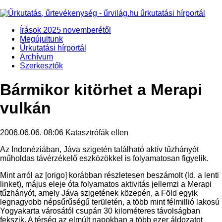
Írások 2025 novemberétől
Megújultunk
Űrkutatási hírportál
Archívum
Szerkesztők
Bármikor kitörhet a Merapi
vulkán
2006.06.06. 08:06
Katasztrófák ellen
Az Indonéziában, Jáva szigetén található aktív tűzhányót
műholdas távérzékelő eszközökkel is folyamatosan figyelik.
Mint arról az [origo] korábban részletesen beszámolt (ld. a lenti
linket), május eleje óta folyamatos aktivitás jellemzi a Merapi
tűzhányót, amely Jáva szigetének közepén, a Föld egyik
legnagyobb népsűrűségű területén, a több mint félmillió lakosú
Yogyakarta városától csupán 30 kilométeres távolságban
fekszik. A térség az elmúlt napokban a több ezer áldozatot