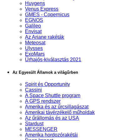
Huygens
Venus Express
GMES - Copernicus
EGNOS
Galileo
Envisat
Az Ariane rakéták
Meteosat
Ulysses
ExoMars
Űrhajós-kiválasztás 2021
Az Egyesült Államok a világűrben
Spirit és Opportunity
Cassini
A Space Shuttle program
A GPS rendszer
Amerika és az űrcsillagászat
Amerikai távérzékelő műholdak
Az űrállomás és az USA
Stardust
MESSENGER
Amerika hordozórakétái