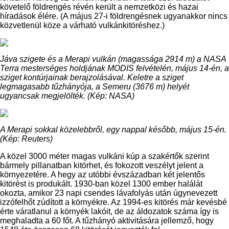
követelő földrengés révén került a nemzetközi és hazai
híradások élére. (A május 27-i földrengésnek ugyanakkor nincs
közvetlenül köze a várható vulkánkitöréshez.)
Jáva szigete és a Merapi vulkán (magassága 2914 m) a NASA
Terra mesterséges holdjának MODIS felvételén, május 14-én, a
sziget kontúrjainak berajzolásával. Keletre a sziget
legmagasabb tűzhányója, a Semeru (3676 m) helyét
ugyancsak megjelölték. (Kép: NASA)
A Merapi sokkal közelebbről, egy nappal később, május 15-én.
(Kép: Reuters)
A közel 3000 méter magas vulkáni kúp a szakértők szerint
bármely pillanatban kitörhet, és fokozott veszélyt jelent a
környezetére. A hegy az utóbbi évszázadban két jelentős
kitörést is produkált. 1930-ban közel 1300 ember halálát
okozta, amikor 23 napi csendes lávafolyás után úgynevezett
izzófelhőt zúdított a környékre. Az 1994-es kitörés már kevésbé
érte váratlanul a környék lakóit, de az áldozatok száma így is
meghaladta a 60 főt. A tűzhányó aktivitására jellemző, hogy