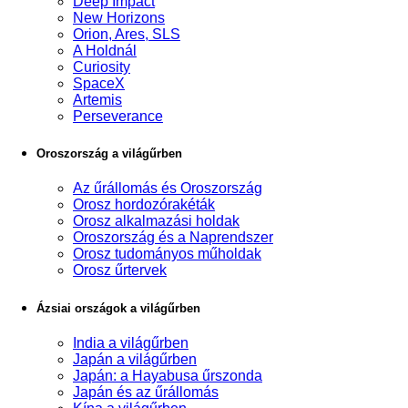
Deep Impact
New Horizons
Orion, Ares, SLS
A Holdnál
Curiosity
SpaceX
Artemis
Perseverance
Oroszország a világűrben
Az űrállomás és Oroszország
Orosz hordozórakéták
Orosz alkalmazási holdak
Oroszország és a Naprendszer
Orosz tudományos műholdak
Orosz űrtervek
Ázsiai országok a világűrben
India a világűrben
Japán a világűrben
Japán: a Hayabusa űrszonda
Japán és az űrállomás