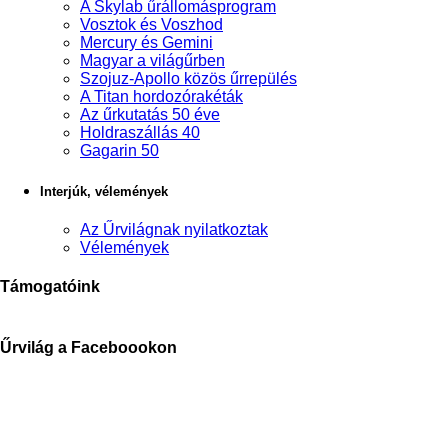
A Skylab űrállomásprogram
Vosztok és Voszhod
Mercury és Gemini
Magyar a világűrben
Szojuz-Apollo közös űrrepülés
A Titan hordozórakéták
Az űrkutatás 50 éve
Holdraszállás 40
Gagarin 50
Interjúk, vélemények
Az Űrvilágnak nyilatkoztak
Vélemények
Támogatóink
Űrvilág a Faceboookon