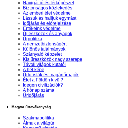
Navigáció és térképészet
Biztonságos közlekedés
Az emberi élet védelme
Lássuk és halljuk egymást
Időjárás és előrejelzése
Értékeink védelme
Új eszközök és anyagok
Űrpolitika
A nemzetbiztonságért
Különös találmányok
Szárnyaló képzelet
Kis űreszközök nagy szerepe
Távoli világok kutatói
A hét képe
Űrturisták és magánűrhajók
Élet a Földön kívül?
Idegen civilizációk?
A hónap száma
Űridőjárás
Magyar űrtevékenység
Szakmapolitika
Álmuk a világűr