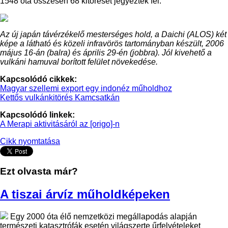
1548 óta összesen 68 kitörését jegyezték fel.
Az új japán távérzékelő mesterséges hold, a Daichi (ALOS) két
képe a látható és közeli infravörös tartományban készült, 2006
május 16-án (balra) és április 29-én (jobbra). Jól kivehető a
vulkáni hamuval borított felület növekedése.
Kapcsolódó cikkek:
Magyar szellemi export egy indonéz műholdhoz
Kettős vulkánkitörés Kamcsatkán
Kapcsolódó linkek:
A Merapi aktivitásáról az [origo]-n
Cikk nyomtatása
Ezt olvasta már?
A tiszai árvíz műholdképeken
Egy 2000 óta élő nemzetközi megállapodás alapján
természeti katasztrófák esetén világszerte űrfelvételeket