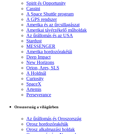
Spirit és Opportunity
Cassini
A Space Shuttle program
A GPS rendszer
Amerika és az űrcsillagászat
Amerikai távérzékelő műholdak
Az űrállomás és az USA
Stardust
MESSENGER
Amerika hordozórakétái
Deep Impact
New Horizons
Orion, Ares, SLS
A Holdnál
Curiosity
SpaceX
Artemis
Perseverance
Oroszország a világűrben
Az űrállomás és Oroszország
Orosz hordozórakéták
Orosz alkalmazási holdak