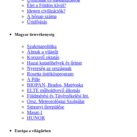
Élet a Földön kívül?
Idegen civilizációk?
A hónap száma
Űridőjárás
Magyar űrtevékenység
Szakmapolitika
Álmuk a világűr
Korszerű oktatás
Hazai kutatóhelyek és űripar
Nyereség az országnak
Rosetta üstökösprogram
A Pille
BIOPAN, Brados, Matrjoska
ELTE műholdvevő állomás
Földmérési és Távérzékelési Int.
Orsz. Meteorológiai Szolgálat
Simonyi űrrepülése
Masat-1
HUNOR
Európa a világűrben