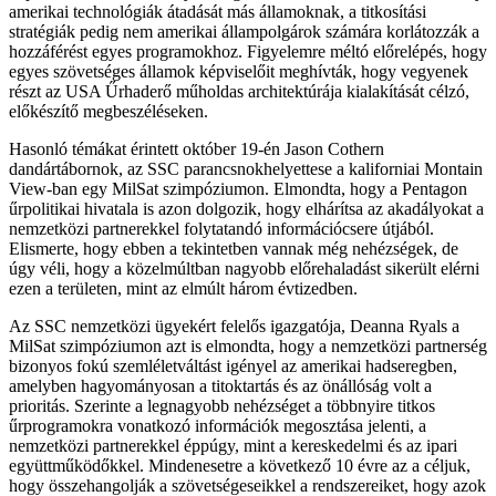
amerikai technológiák átadását más államoknak, a titkosítási
stratégiák pedig nem amerikai állampolgárok számára korlátozzák a
hozzáférést egyes programokhoz. Figyelemre méltó előrelépés, hogy
egyes szövetséges államok képviselőit meghívták, hogy vegyenek
részt az USA Űrhaderő műholdas architektúrája kialakítását célzó,
előkészítő megbeszéléseken.
Hasonló témákat érintett október 19-én Jason Cothern
dandártábornok, az SSC parancsnokhelyettese a kaliforniai Montain
View-ban egy MilSat szimpóziumon. Elmondta, hogy a Pentagon
űrpolitikai hivatala is azon dolgozik, hogy elhárítsa az akadályokat a
nemzetközi partnerekkel folytatandó információcsere útjából.
Elismerte, hogy ebben a tekintetben vannak még nehézségek, de
úgy véli, hogy a közelmúltban nagyobb előrehaladást sikerült elérni
ezen a területen, mint az elmúlt három évtizedben.
Az SSC nemzetközi ügyekért felelős igazgatója, Deanna Ryals a
MilSat szimpóziumon azt is elmondta, hogy a nemzetközi partnerség
bizonyos fokú szemléletváltást igényel az amerikai hadseregben,
amelyben hagyományosan a titoktartás és az önállóság volt a
prioritás. Szerinte a legnagyobb nehézséget a többnyire titkos
űrprogramokra vonatkozó információk megosztása jelenti, a
nemzetközi partnerekkel éppúgy, mint a kereskedelmi és az ipari
együttműködőkkel. Mindenesetre a következő 10 évre az a céljuk,
hogy összehangolják a szövetségeseikkel a rendszereiket, hogy azok