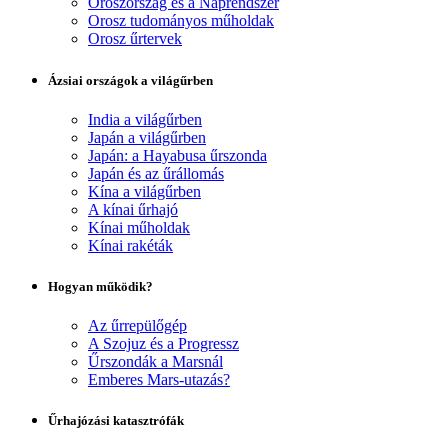
Oroszország és a Naprendszer
Orosz tudományos műholdak
Orosz űrtervek
Ázsiai országok a világűrben
India a világűrben
Japán a világűrben
Japán: a Hayabusa űrszonda
Japán és az űrállomás
Kína a világűrben
A kínai űrhajó
Kínai műholdak
Kínai rakéták
Hogyan működik?
Az űrrepülőgép
A Szojuz és a Progressz
Űrszondák a Marsnál
Emberes Mars-utazás?
Űrhajózási katasztrófák