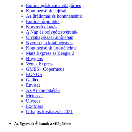
Európa igáslovai a világűrben
Kontinensünk hajósai
Az űrállomás és kontinensünk
Európai űrpolitika
Korszerű oktatás
A Nap és bolygótestvéreink
Űrcsillagászat Európában
Nyereség a kontinensnek
Kontinensünk űrtörténelme
Mars Express és Beagle-2
Huygens
Venus Express
GMES - Copernicus
EGNOS
Galileo
Envisat
Az Ariane rakéták
Meteosat
Ulysses
ExoMars
Űrhajós-kiválasztás 2021
Az Egyesült Államok a világűrben