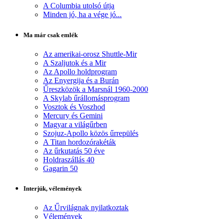
A Columbia utolsó útja
Minden jó, ha a vége jó...
Ma már csak emlék
Az amerikai-orosz Shuttle-Mir
A Szaljutok és a Mir
Az Apollo holdprogram
Az Enyergija és a Burán
Űreszközök a Marsnál 1960-2000
A Skylab űrállomásprogram
Vosztok és Voszhod
Mercury és Gemini
Magyar a világűrben
Szojuz-Apollo közös űrrepülés
A Titan hordozórakéták
Az űrkutatás 50 éve
Holdraszállás 40
Gagarin 50
Interjúk, vélemények
Az Űrvilágnak nyilatkoztak
Vélemények