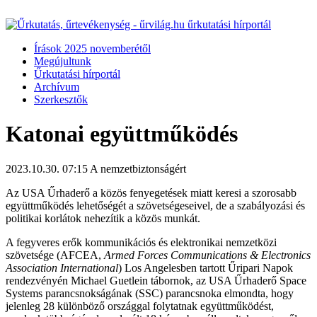
Írások 2025 novemberétől
Megújultunk
Űrkutatási hírportál
Archívum
Szerkesztők
Katonai együttműködés
2023.10.30. 07:15
A nemzetbiztonságért
Az USA Űrhaderő a közös fenyegetések miatt keresi a szorosabb
együttműködés lehetőségét a szövetségeseivel, de a szabályozási és
politikai korlátok nehezítik a közös munkát.
A fegyveres erők kommunikációs és elektronikai nemzetközi
szövetsége (AFCEA,
Armed Forces Communications & Electronics
Association International
) Los Angelesben tartott Űripari Napok
rendezvényén Michael Guetlein tábornok, az USA Űrhaderő Space
Systems parancsnokságának (SSC) parancsnoka elmondta, hogy
jelenleg 28 különböző országgal folytatnak együttműködést,