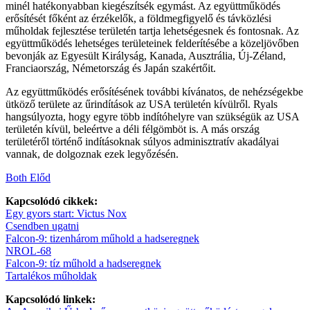
minél hatékonyabban kiegészítsék egymást. Az együttműködés
erősítését főként az érzékelők, a földmegfigyelő és távközlési
műholdak fejlesztése területén tartja lehetségesnek és fontosnak. Az
együttműködés lehetséges területeinek felderítésébe a közeljövőben
bevonják az Egyesült Királyság, Kanada, Ausztrália, Új-Zéland,
Franciaország, Németország és Japán szakértőit.
Az együttműködés erősítésének további kívánatos, de nehézségekbe
ütköző területe az űrindítások az USA területén kívülről. Ryals
hangsúlyozta, hogy egyre több indítóhelyre van szükségük az USA
területén kívül, beleértve a déli félgömböt is. A más ország
területéről történő indításoknak súlyos adminisztratív akadályai
vannak, de dolgoznak ezek legyőzésén.
Both Előd
Kapcsolódó cikkek:
Egy gyors start: Victus Nox
Csendben ugatni
Falcon-9: tizenhárom műhold a hadseregnek
NROL-68
Falcon-9: tíz műhold a hadseregnek
Tartalékos műholdak
Kapcsolódó linkek: