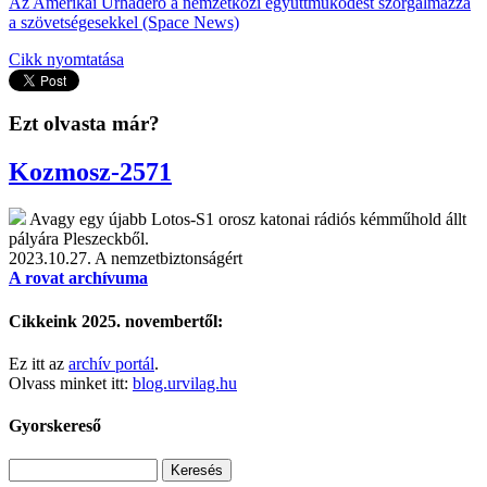
Az Amerikai Űrhaderő a nemzetközi együttműködést szorgalmazza
a szövetségesekkel (Space News)
Cikk nyomtatása
Ezt olvasta már?
Kozmosz-2571
Avagy egy újabb Lotos-S1 orosz katonai rádiós kémműhold állt
pályára Pleszeckből.
2023.10.27.
A nemzetbiztonságért
A rovat archívuma
Cikkeink 2025. novembertől:
Ez itt az
archív portál
.
Olvass minket itt:
blog.urvilag.hu
Gyorskereső