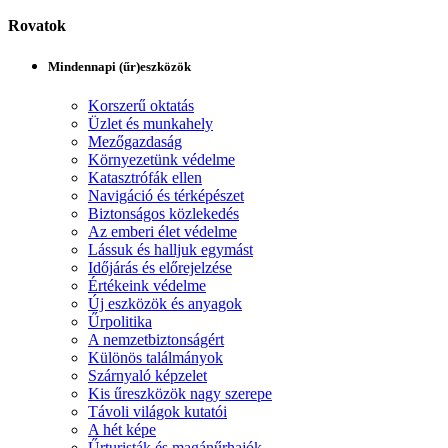
Rovatok
Mindennapi (űr)eszközök
Korszerű oktatás
Üzlet és munkahely
Mezőgazdaság
Környezetünk védelme
Katasztrófák ellen
Navigáció és térképészet
Biztonságos közlekedés
Az emberi élet védelme
Lássuk és halljuk egymást
Időjárás és előrejelzése
Értékeink védelme
Új eszközök és anyagok
Űrpolitika
A nemzetbiztonságért
Különös találmányok
Szárnyaló képzelet
Kis űreszközök nagy szerepe
Távoli világok kutatói
A hét képe
Űrturisták és magánűrhajók