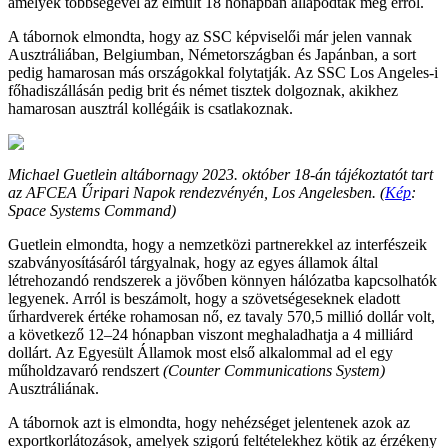
amelyek többségével az elmúlt 18 hónapban állapodtak meg erről.
A tábornok elmondta, hogy az SSC képviselői már jelen vannak
Ausztráliában, Belgiumban, Németországban és Japánban, a sort
pedig hamarosan más országokkal folytatják. Az SSC Los Angeles-i
főhadiszállásán pedig brit és német tisztek dolgoznak, akikhez
hamarosan ausztrál kollégáik is csatlakoznak.
Michael Guetlein altábornagy 2023. október 18-án tájékoztatót tart
az AFCEA Űripari Napok rendezvényén, Los Angelesben. (
Kép
:
Space Systems Command)
Guetlein elmondta, hogy a nemzetközi partnerekkel az interfészeik
szabványosításáról tárgyalnak, hogy az egyes államok által
létrehozandó rendszerek a jövőben könnyen hálózatba kapcsolhatók
legyenek. Arról is beszámolt, hogy a szövetségeseknek eladott
űrhardverek értéke rohamosan nő, ez tavaly 570,5 millió dollár volt,
a következő 12–24 hónapban viszont meghaladhatja a 4 milliárd
dollárt. Az Egyesült Államok most első alkalommal ad el egy
műholdzavaró rendszert
(Counter Communications System)
Ausztráliának.
A tábornok azt is elmondta, hogy nehézséget jelentenek azok az
exportkorlátozások, amelyek szigorú feltételekhez kötik az érzékeny