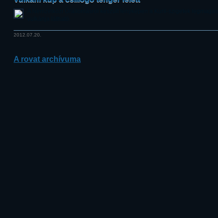
A Nemzetközi Űrállomásról készült fényképen a Kuril-szigetek legmag
vulkánja látható.
2012.07.20.
A rovat archívuma