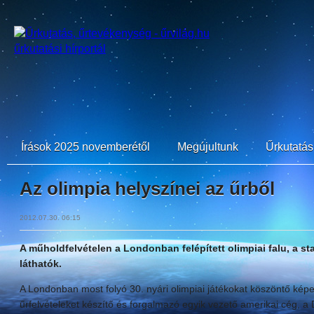
Írások 2025 novemberétől
Megújultunk
Űrkutatási
Az olimpia helyszínei az űrből
2012.07.30. 06:15
A műholdfelvételen a Londonban felépített olimpiai falu, a st
láthatók.
A Londonban most folyó 30. nyári olimpiai játékokat köszöntő kép
űrfelvételeket készítő és forgalmazó egyik vezető amerikai cég, a