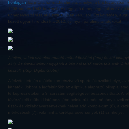
honlapján
. Ez már a harmadik olimpia, amelyet a brit fővárosban 
1908-ban és 1948-ban volt). A megnyitó ünnepséget július 27-én t
ünnepélyes zárása augusztus 12-én kerül sor. Ezt követően, augu
között ugyanitt rendezik a 2012. évi nyári paralimpiai játékokat.
A teljes, valódi színeket mutató műholdfelvétel (fent) és két kinagy
alul). Az északi irány nagyjából a kép bal felső sarka felé esik. A fe
készült. (Kép: Digital Globe)
A felvétel tetején a játékokon résztvevő sportolók szálláshelye, az
láthatók. Jobbra a legfeltűnőbb az elliptikus alaprajzú olimpiai sta
térképrészleteken a 9. sorszám segítségével beazonosítható. A fel
távérzékelő műhold látómezejébe belekerült még néhány közeli ve
úszó- és vízilabdaversenyeknek helyet adó komplexum (8), a kézil
mérkőzések (7), valamint a kerékpárosversenyek (1) színhelye.