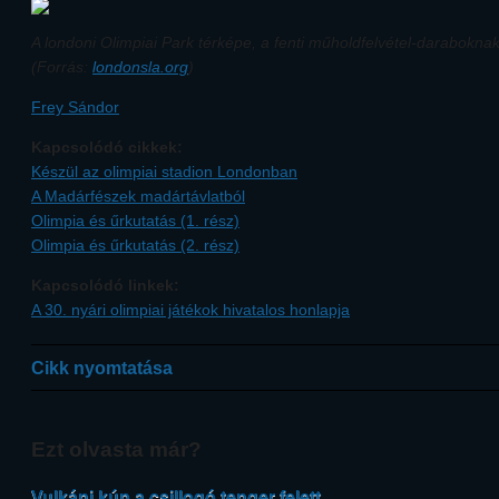
A londoni Olimpiai Park térképe, a fenti műholdfelvétel-darabokna
(Forrás:
londonsla.org
)
Frey Sándor
Kapcsolódó cikkek:
Készül az olimpiai stadion Londonban
A Madárfészek madártávlatból
Olimpia és űrkutatás (1. rész)
Olimpia és űrkutatás (2. rész)
Kapcsolódó linkek:
A 30. nyári olimpiai játékok hivatalos honlapja
Cikk nyomtatása
Ezt olvasta már?
Vulkáni kúp a csillogó tenger felett