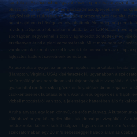
sportoló is! A csúcstechnológiával készült sportruházat viszont m
pluszt, ami a centiméterek és a századmásodpercek elleni harcban
legyőzéséhez szükséges. A Speedo sportszergyártó cég által piacr
hazai sajtóban is bőségesen olvashattunk. Aki eddig még nem talá
röviden: a Speedo februárban mutatta be az LZR Racer nevű új ú
sportágban negyvennél is több világrekordot döntöttek meg viselői
érzékenyen érinti a piaci versenytársait. Mi itt most nem az úszó
várakozások szerint ezekkel lesznek tele nemsokára az olimpiai sp
fejlesztés hátterét szeretnénk bemutatni.
Az úszóruha anyagát az amerikai repülési és űrkutatási hivatal L
(Hampton, Virginia, USA) kísérletezték ki, ugyanabban a szélcsat
az űrrepülőgépek aerodinamikai tulajdonságait is vizsgálták. A NA
gyakorlattal rendelkezik a gázok és folyadékok dinamikájának, a k
csökkentésének kutatása terén. Akár a repülőgépek és űrhajók lev
vízbeli mozgásáról van szó, a jelenségek hátterében álló fizikai t
A ruha anyaga egy igen könnyű, de erős műanyag. A kutatómunka 
különböző anyag közegellenállási tulajdonságait vizsgálták. Az add
módszereket külön ki kellett dolgozni. Egy a vízben kb. 2 m/s se
szélcsatornában egy 28 m/s sebességgel haladó áramlás útjába h