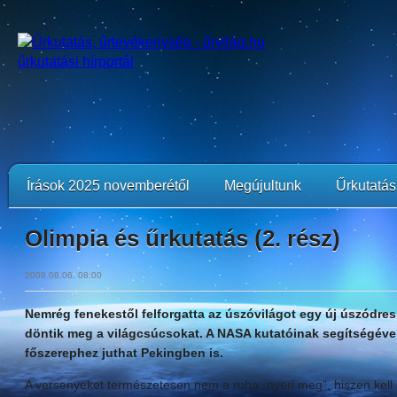
Írások 2025 novemberétől
Megújultunk
Űrkutatási
Olimpia és űrkutatás (2. rész)
2008.08.06. 08:00
Nemrég fenekestől felforgatta az úszóvilágot egy új úszódres
döntik meg a világcsúcsokat. A NASA kutatóinak segítségével 
főszerephez juthat Pekingben is.
A versenyeket természetesen nem a ruha „nyeri meg”, hiszen kell