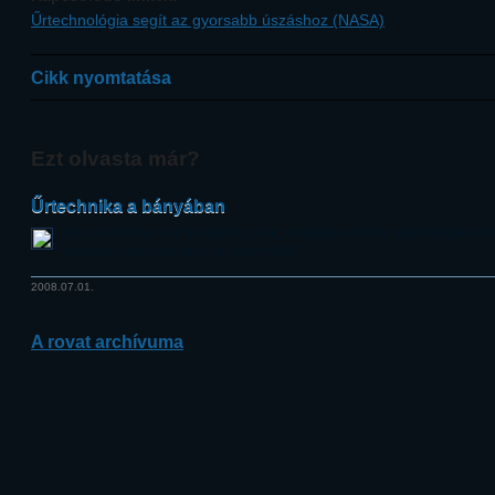
Űrtechnológia segít az gyorsabb úszáshoz (NASA)
Cikk nyomtatása
Ezt olvasta már?
Űrtechnika a bányában
Bár a műholdak sok mindent tudnak, a bányák mélyére azért mégsem ké
valamire használni ott is az űrtechnikát?
2008.07.01.
A rovat archívuma