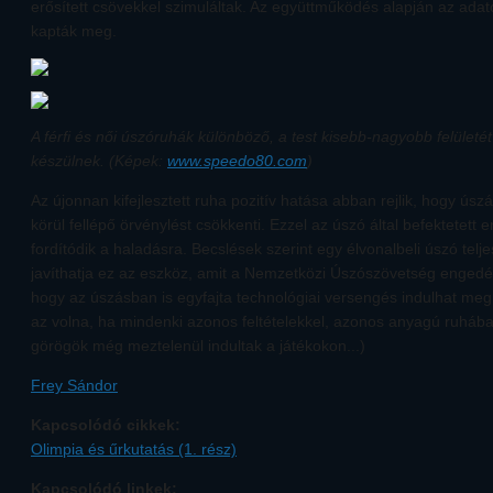
erősített csövekkel szimuláltak. Az együttműködés alapján az ad
kapták meg.
A férfi és női úszóruhák különböző, a test kisebb-nagyobb felületé
készülnek. (Képek:
www.speedo80.com
)
Az újonnan kifejlesztett ruha pozitív hatása abban rejlik, hogy úsz
körül fellépő örvénylést csökkenti. Ezzel az úszó által befektetet
fordítódik a haladásra. Becslések szerint egy élvonalbeli úszó telj
javíthatja ez az eszköz, amit a Nemzetközi Úszószövetség engedély
hogy az úszásban is egyfajta technológiai versengés indulhat meg.
az volna, ha mindenki azonos feltételekkel, azonos anyagú ruhába
görögök még meztelenül indultak a játékokon...)
Frey Sándor
Kapcsolódó cikkek:
Olimpia és űrkutatás (1. rész)
Kapcsolódó linkek: