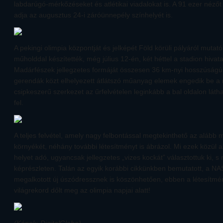
labdarúgó-mérkőzéseket és atlétikai viadalokat is. A 91 ezer néző
adja az augusztus 24-i záróünnepély színhelyét is.
A pekingi olimpia központját és jelképét Föld körüli pályáról mutató
műholddal készítették, még július 12-én, két héttel a stadion hivat
Madárfészek jellegzetes formáját összesen 36 km-nyi hosszúságú
gerendák közt elhelyezett átlátszó műanyag elemek engedik be a 
csipkeszerű szerkezet az űrfelvételen leginkább a bal oldalon láth
fel.
A teljes felvétel, amely nagy felbontással megtekinthető az alább 
környékét, néhány további létesítményt is ábrázol. Mi ezek közül 
helyet adó, ugyancsak jellegzetes „vizes kockát” választottuk ki, s
képrészleten. Talán az egyik korábbi cikkünkben bemutatott, a 
megalkotott új úszódressznek is köszönhetően, ebben a létesítm
világrekord dőlt meg az olimpia napjai alatt!