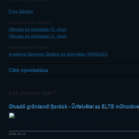
(Képek: DigitalGlobe)
Frey Sándor
Kapcsolódó cikkek:
Olimpia és űrkutatás (2. rész)
Olimpia és űrkutatás (1. rész)
Kapcsolódó linkek:
A pekingi Nemzeti Stadion és környéke (NASA EO)
Cikk nyomtatása
Ezt olvasta már?
Olvadó grönlandi fjordok - Űrfelvétel az ELTE műholdv
Grönland keleti partvidéke az ELTE budapesti műholdvevő állomása vét
helyezkedik el. Az állomáson lassan 4 éve zajló MODIS-vétel során most
sziget belseje irányába, ráadásul felhőmentes képen.
2008.08.12.