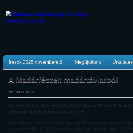
Írások 2025 novemberétől
Megújultunk
Űrkutatási
A Madárfészek madártávlatból
2008.08.24. 05:00
Az idei nyári olimpiai játékok zárónapján a pekingi olimpiai s
láthatjuk nagyfelbontású űrfelvételen.
A különleges építészeti kialakítása miatt Madárfészek névvel illete
volt a színhelye a 2008-as nyári olimpiai játékok augusztus 8-i me