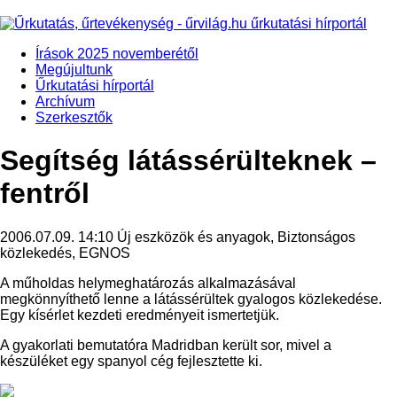
Írások 2025 novemberétől
Megújultunk
Űrkutatási hírportál
Archívum
Szerkesztők
Segítség látássérülteknek –
fentről
2006.07.09. 14:10
Új eszközök és anyagok, Biztonságos
közlekedés, EGNOS
A műholdas helymeghatározás alkalmazásával
megkönnyíthető lenne a látássérültek gyalogos közlekedése.
Egy kísérlet kezdeti eredményeit ismertetjük.
A gyakorlati bemutatóra Madridban került sor, mivel a
készüléket egy spanyol cég fejlesztette ki.