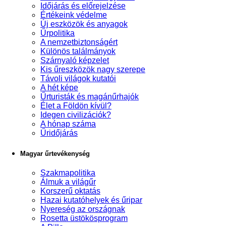
Időjárás és előrejelzése
Értékeink védelme
Új eszközök és anyagok
Űrpolitika
A nemzetbiztonságért
Különös találmányok
Szárnyaló képzelet
Kis űreszközök nagy szerepe
Távoli világok kutatói
A hét képe
Űrturisták és magánűrhajók
Élet a Földön kívül?
Idegen civilizációk?
A hónap száma
Űridőjárás
Magyar űrtevékenység
Szakmapolitika
Álmuk a világűr
Korszerű oktatás
Hazai kutatóhelyek és űripar
Nyereség az országnak
Rosetta üstökösprogram