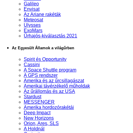
Galileo
Envisat
Az Ariane rakéták
Meteosat
Ulysses
ExoMars
Űrhajós-kiválasztás 2021
Az Egyesült Államok a világűrben
Spirit és Opportunity
Cassini
A Space Shuttle program
A GPS rendszer
Amerika és az űrcsillagászat
Amerikai távérzékelő műholdak
Az űrállomás és az USA
Stardust
MESSENGER
Amerika hordozórakétái
Deep Impact
New Horizons
Orion, Ares, SLS
A Holdnál