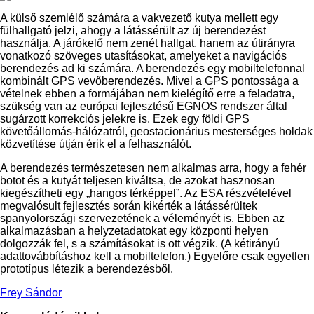
A külső szemlélő számára a vakvezető kutya mellett egy
fülhallgató jelzi, ahogy a látássérült az új berendezést
használja. A járókelő nem zenét hallgat, hanem az útirányra
vonatkozó szöveges utasításokat, amelyeket a navigációs
berendezés ad ki számára. A berendezés egy mobiltelefonnal
kombinált GPS vevőberendezés. Mivel a GPS pontossága a
vételnek ebben a formájában nem kielégítő erre a feladatra,
szükség van az európai fejlesztésű EGNOS rendszer által
sugárzott korrekciós jelekre is. Ezek egy földi GPS
követőállomás-hálózatról, geostacionárius mesterséges holdak
közvetítése útján érik el a felhasználót.
A berendezés természetesen nem alkalmas arra, hogy a fehér
botot és a kutyát teljesen kiváltsa, de azokat hasznosan
kiegészítheti egy „hangos térképpel”. Az ESA részvételével
megvalósult fejlesztés során kikérték a látássérültek
spanyolországi szervezetének a véleményét is. Ebben az
alkalmazásban a helyzetadatokat egy központi helyen
dolgozzák fel, s a számításokat is ott végzik. (A kétirányú
adattovábbításhoz kell a mobiltelefon.) Egyelőre csak egyetlen
prototípus létezik a berendezésből.
Frey Sándor