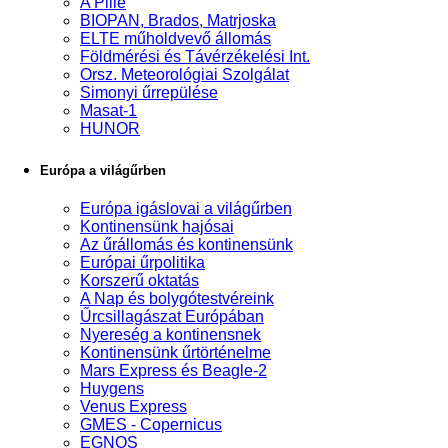
A Pille
BIOPAN, Brados, Matrjoska
ELTE műholdvevő állomás
Földmérési és Távérzékelési Int.
Orsz. Meteorológiai Szolgálat
Simonyi űrrepülése
Masat-1
HUNOR
Európa a világűrben
Európa igáslovai a világűrben
Kontinensünk hajósai
Az űrállomás és kontinensünk
Európai űrpolitika
Korszerű oktatás
A Nap és bolygótestvéreink
Űrcsillagászat Európában
Nyereség a kontinensnek
Kontinensünk űrtörténelme
Mars Express és Beagle-2
Huygens
Venus Express
GMES - Copernicus
EGNOS