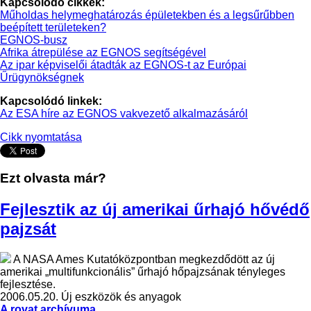
Kapcsolódó cikkek:
Műholdas helymeghatározás épületekben és a legsűrűbben
beépített területeken?
EGNOS-busz
Afrika átrepülése az EGNOS segítségével
Az ipar képviselői átadták az EGNOS-t az Európai
Űrügynökségnek
Kapcsolódó linkek:
Az ESA híre az EGNOS vakvezető alkalmazásáról
Cikk nyomtatása
Ezt olvasta már?
Fejlesztik az új amerikai űrhajó hővédő
pajzsát
A NASA Ames Kutatóközpontban megkezdődött az új
amerikai „multifunkcionális” űrhajó hőpajzsának tényleges
fejlesztése.
2006.05.20.
Új eszközök és anyagok
A rovat archívuma