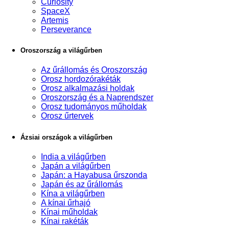
Curiosity
SpaceX
Artemis
Perseverance
Oroszország a világűrben
Az űrállomás és Oroszország
Orosz hordozórakéták
Orosz alkalmazási holdak
Oroszország és a Naprendszer
Orosz tudományos műholdak
Orosz űrtervek
Ázsiai országok a világűrben
India a világűrben
Japán a világűrben
Japán: a Hayabusa űrszonda
Japán és az űrállomás
Kína a világűrben
A kínai űrhajó
Kínai műholdak
Kínai rakéták