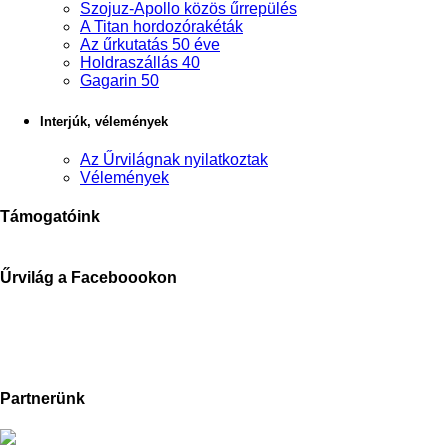
Szojuz-Apollo közös űrrepülés
A Titan hordozórakéták
Az űrkutatás 50 éve
Holdraszállás 40
Gagarin 50
Interjúk, vélemények
Az Űrvilágnak nyilatkoztak
Vélemények
Támogatóink
Űrvilág a Faceboookon
Partnerünk