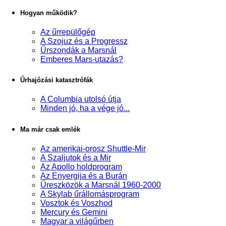
Hogyan működik?
Az űrrepülőgép
A Szojuz és a Progressz
Űrszondák a Marsnál
Emberes Mars-utazás?
Űrhajózási katasztrófák
A Columbia utolsó útja
Minden jó, ha a vége jó...
Ma már csak emlék
Az amerikai-orosz Shuttle-Mir
A Szaljutok és a Mir
Az Apollo holdprogram
Az Enyergija és a Burán
Űreszközök a Marsnál 1960-2000
A Skylab űrállomásprogram
Vosztok és Voszhod
Mercury és Gemini
Magyar a világűrben