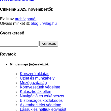
Cikkeink 2025. novembertől:
Ez itt az
archív portál
.
Olvass minket itt:
blog.urvilag.hu
Gyorskereső
Rovatok
Mindennapi (űr)eszközök
Korszerű oktatás
Üzlet és munkahely
Mezőgazdaság
Környezetünk védelme
Katasztrófák ellen
Navigáció és térképészet
Biztonságos közlekedés
Az emberi élet védelme
Lássuk és halljuk egymást