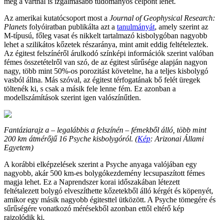
még a vártnál is izgalmasabb tudományos célpont lehet.
Az amerikai kutatócsoport most a
Journal of Geophysical Research:
Planets
folyóiratban publikálta azt a
tanulmányát
, amely szerint az
M-típusú, főleg vasat és nikkelt tartalmazó kisbolygóban nagyobb
lehet a szilikátos kőzetek részaránya, mint amit eddig feltételeztek.
Az égitest felszínéről árulkodó színképi információk szerint valóban
fémes összetételről van szó, de az égitest sűrűsége alapján nagyon
nagy, több mint 50%-os porozitást követelne, ha a teljes kisbolygó
vasból állna. Más szóval, az égitest térfogatának bő felét üregek
töltenék ki, s csak a másik fele lenne fém. Ez azonban a
modellszámítások szerint igen valószínűtlen.
Fantáziarajz a – legalábbis a felszínén – fémekből álló, több mint
200 km átmérőjű 16 Psyche kisbolygóról. (
Kép
: Arizonai Állami
Egyetem)
A korábbi elképzelések szerint a Psyche anyaga valójában egy
nagyobb, akár 500 km-es bolygókezdemény lecsupaszított fémes
magja lehet. Ez a Naprendszer korai időszakában létezett
feltétalezett bolygó elveszíthette kőzetekből álló kérgét és köpenyét,
amikor egy másik nagyobb égitesttel ütközött. A Psyche tömegére és
sűrűségére vonatkozó mérésekből azonban ettől eltérő kép
rajzolódik ki.