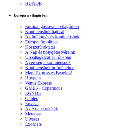
HUNOR
Európa a világűrben
Európa igáslovai a világűrben
Kontinensünk hajósai
Az űrállomás és kontinensünk
Európai űrpolitika
Korszerű oktatás
A Nap és bolygótestvéreink
Űrcsillagászat Európában
Nyereség a kontinensnek
Kontinensünk űrtörténelme
Mars Express és Beagle-2
Huygens
Venus Express
GMES - Copernicus
EGNOS
Galileo
Envisat
Az Ariane rakéták
Meteosat
Ulysses
ExoMars