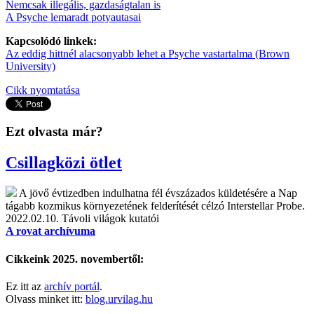
Nemcsak illegális, gazdaságtalan is
A Psyche lemaradt potyautasai
Kapcsolódó linkek:
Az eddig hittnél alacsonyabb lehet a Psyche vastartalma (Brown
University)
Cikk nyomtatása
Ezt olvasta már?
Csillagközi ötlet
A jövő évtizedben indulhatna fél évszázados küldetésére a Nap
tágabb kozmikus környezetének felderítését célzó Interstellar Probe.
2022.02.10.
Távoli világok kutatói
A rovat archívuma
Cikkeink 2025. novembertől:
Ez itt az
archív portál
.
Olvass minket itt:
blog.urvilag.hu