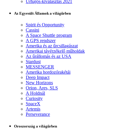
Űrhajós-kiválasztás 2021
Az Egyesült Államok a világűrben
Spirit és Opportunity
Cassini
A Space Shuttle program
A GPS rendszer
Amerika és az űrcsillagászat
Amerikai távérzékelő műholdak
Az űrállomás és az USA
Stardust
MESSENGER
Amerika hordozórakétái
Deep Impact
New Horizons
Orion, Ares, SLS
A Holdnál
Curiosity
SpaceX
Artemis
Perseverance
Oroszország a világűrben