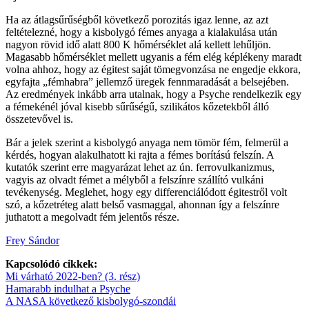
Ha az átlagsűrűségből következő porozitás igaz lenne, az azt
feltételezné, hogy a kisbolygó fémes anyaga a kialakulása után
nagyon rövid idő alatt 800 K hőmérséklet alá kellett lehűljön.
Magasabb hőmérséklet mellett ugyanis a fém elég képlékeny maradt
volna ahhoz, hogy az égitest saját tömegvonzása ne engedje ekkora,
egyfajta „fémhabra” jellemző üregek fennmaradását a belsejében.
Az eredmények inkább arra utalnak, hogy a Psyche rendelkezik egy
a fémekénél jóval kisebb sűrűségű, szilikátos kőzetekből álló
összetevővel is.
Bár a jelek szerint a kisbolygó anyaga nem tömör fém, felmerül a
kérdés, hogyan alakulhatott ki rajta a fémes borítású felszín. A
kutatók szerint erre magyarázat lehet az ún. ferrovulkanizmus,
vagyis az olvadt fémet a mélyből a felszínre szállító vulkáni
tevékenység. Meglehet, hogy egy differenciálódott égitestről volt
szó, a kőzetréteg alatt belső vasmaggal, ahonnan így a felszínre
juthatott a megolvadt fém jelentős része.
Frey Sándor
Kapcsolódó cikkek:
Mi várható 2022-ben? (3. rész)
Hamarabb indulhat a Psyche
A NASA következő kisbolygó-szondái