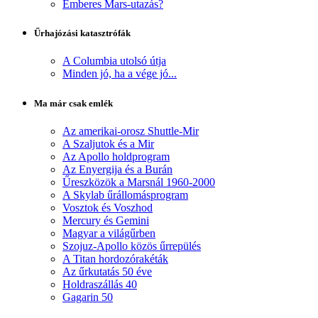
Emberes Mars-utazás?
Űrhajózási katasztrófák
A Columbia utolsó útja
Minden jó, ha a vége jó...
Ma már csak emlék
Az amerikai-orosz Shuttle-Mir
A Szaljutok és a Mir
Az Apollo holdprogram
Az Enyergija és a Burán
Űreszközök a Marsnál 1960-2000
A Skylab űrállomásprogram
Vosztok és Voszhod
Mercury és Gemini
Magyar a világűrben
Szojuz-Apollo közös űrrepülés
A Titan hordozórakéták
Az űrkutatás 50 éve
Holdraszállás 40
Gagarin 50