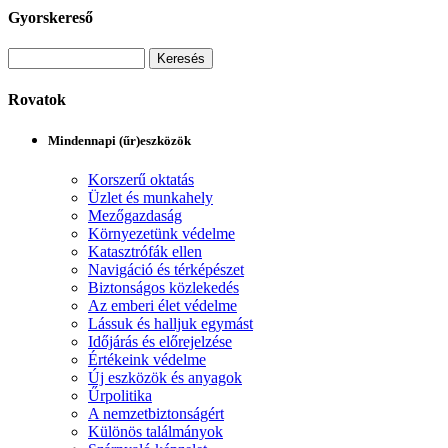
Gyorskereső
Rovatok
Mindennapi (űr)eszközök
Korszerű oktatás
Üzlet és munkahely
Mezőgazdaság
Környezetünk védelme
Katasztrófák ellen
Navigáció és térképészet
Biztonságos közlekedés
Az emberi élet védelme
Lássuk és halljuk egymást
Időjárás és előrejelzése
Értékeink védelme
Új eszközök és anyagok
Űrpolitika
A nemzetbiztonságért
Különös találmányok