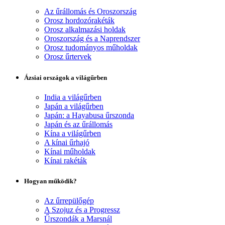
Az űrállomás és Oroszország
Orosz hordozórakéták
Orosz alkalmazási holdak
Oroszország és a Naprendszer
Orosz tudományos műholdak
Orosz űrtervek
Ázsiai országok a világűrben
India a világűrben
Japán a világűrben
Japán: a Hayabusa űrszonda
Japán és az űrállomás
Kína a világűrben
A kínai űrhajó
Kínai műholdak
Kínai rakéták
Hogyan működik?
Az űrrepülőgép
A Szojuz és a Progressz
Űrszondák a Marsnál