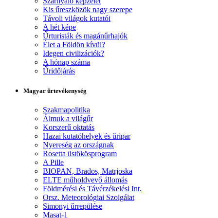
Szárnyaló képzelet
Kis űreszközök nagy szerepe
Távoli világok kutatói
A hét képe
Űrturisták és magánűrhajók
Élet a Földön kívül?
Idegen civilizációk?
A hónap száma
Űridőjárás
Magyar űrtevékenység
Szakmapolitika
Álmuk a világűr
Korszerű oktatás
Hazai kutatóhelyek és űripar
Nyereség az országnak
Rosetta üstökösprogram
A Pille
BIOPAN, Brados, Matrjoska
ELTE műholdvevő állomás
Földmérési és Távérzékelési Int.
Orsz. Meteorológiai Szolgálat
Simonyi űrrepülése
Masat-1