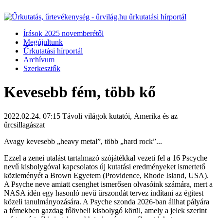
Írások 2025 novemberétől
Megújultunk
Űrkutatási hírportál
Archívum
Szerkesztők
Kevesebb fém, több kő
2022.02.24. 07:15
Távoli világok kutatói, Amerika és az
űrcsillagászat
Avagy kevesebb „heavy metal”, több „hard rock”...
Ezzel a zenei utalást tartalmazó szójátékkal vezeti fel a 16 Pscyche
nevű kisbolygóval kapcsolatos új kutatási eredményeket ismertető
közleményét a Brown Egyetem (Providence, Rhode Island, USA).
A Psyche neve amiatt csenghet ismerősen olvasóink számára, mert a
NASA idén egy hasonló nevű űrszondát tervez indítani az égitest
közeli tanulmányozására. A Psyche szonda 2026-ban állhat pályára
a fémekben gazdag főövbeli kisbolygó körül, amely a jelek szerint