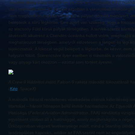
rendben elérte a kijelölt 189 km és 206 km magasság fölött húzód
után kevesebb mint 30 perccel azonban a vákuumbeli működésre o
nem megfelelően hajtotta végre azt a pályamódosító manővert, am
beléptetik a sűrű légkörbe. Erre azért van szükség, hogy a fokoz
az alacsony Föld körüli pályák térségében. A tervek szerint bármilye
átvészelő alkatrész a Csendes-óceánba hullott volna, méghozzá e
meghatározott térségben, amelyről előzetesen a tengeri és légi kö
tájékoztatták. A fokozat végül belépett a légkörbe, de késve, nem 
helyszín fölött. Szerencsére ilyen esetben is minimális a valószín
vagy anyagi kárt okozzon – ezúttal sem történt ilyesmi.
A Crew-9 küldetést indító Falcon-9 rakéta második fokozatának 
(
Kép
: SpaceX)
A második fokozat rendellenes viselkedése okénak kiderítéséig ism
startokat – három hónapon belül immár harmadszor. Az Egyesült 
Hatósága (
Federal Aviation Administration
, FAA) elindította vizsgá
egyébként vitában áll a hatósággal, amely megbírságolta a céget
Űrközpontban végzett tevékenysége miatt, mind a Starship ötödik, 
tesztrepülése kapcsán, amikor az FAA szerint nem az engedélyekne