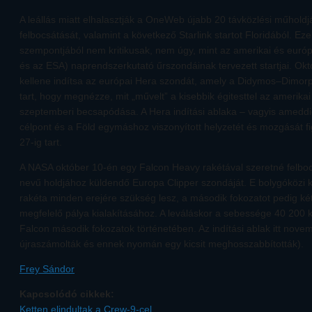
A leállás miatt elhalasztják a OneWeb újabb 20 távközlési műholdjá
felbocsátását, valamint a következő Starlink startot Floridából. Ez
szempontjából nem kritikusak, nem úgy, mint az amerikai és eur
és az ESA) naprendszerkutató űrszondáinak tervezett startjai. Ok
kellene indítsa az európai Hera szondát, amely a Didymos–Dimorp
tart, hogy megnézze, mit „művelt” a kisebbik égitesttel az ameri
szeptemberi becsapódása. A Hera indítási ablaka – vagyis ameddi
célpont és a Föld egymáshoz viszonyított helyzetét és mozgását 
27-ig tart.
A NASA október 10-én egy Falcon Heavy rakétával szeretné felboc
nevű holdjához küldendő Europa Clipper szondáját. E bolygóközi k
rakéta minden erejére szükség lesz, a második fokozatot pedig két
megfelelő pálya kialakításához. A leváláskor a sebessége 40 200 
Falcon második fokozatok történetében. Az indítási ablak itt nov
újraszámolták és ennek nyomán egy kicsit meghosszabbították).
Frey Sándor
Kapcsolódó cikkek:
Ketten elindultak a Crew-9-cel