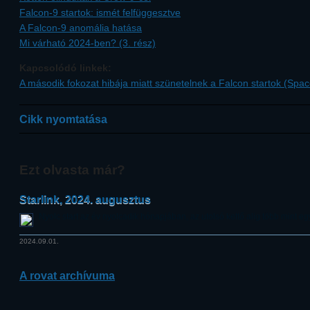
Falcon-9 startok: ismét felfüggesztve
A Falcon-9 anomália hatása
Mi várható 2024-ben? (3. rész)
Kapcsolódó linkek:
A második fokozat hibája miatt szünetelnek a Falcon startok (Spac
Cikk nyomtatása
Ezt olvasta már?
Starlink, 2024. augusztus
Nyolc start az év nyolcadik hónapjában, az utolsó kettő alig több mint egy
2024.09.01.
A rovat archívuma