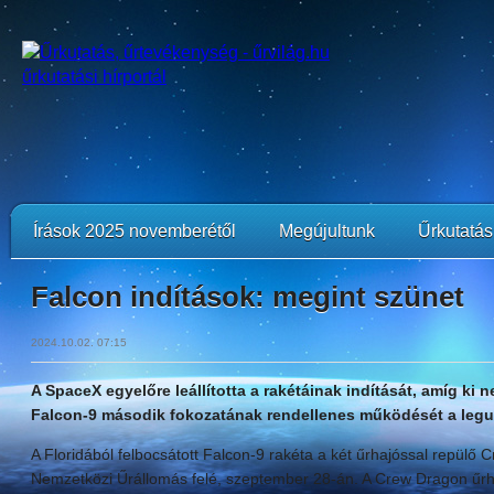
Írások 2025 novemberétől
Megújultunk
Űrkutatási
Falcon indítások: megint szünet
2024.10.02. 07:15
A SpaceX egyelőre leállította a rakétáinak indítását, amíg ki n
Falcon-9 második fokozatának rendellenes működését a legut
A Floridából felbocsátott Falcon-9 rakéta a két űrhajóssal repülő C
Nemzetközi Űrállomás felé, szeptember 28-án. A Crew Dragon űr