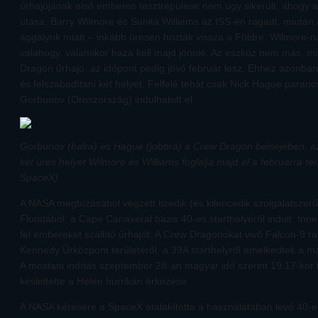
űrhajójának első emberes tesztrepülése nem úgy sikerült, ahogy a
utasa, Barry Wilmore és Sunita Williams az ISS-en ragadt, miután a
aggályok miatt – inkább üresen hozták vissza a Földre. Wilmore-
valahogy, valamikor haza kell majd jönnie. Az eszköz nem más, min
Dragon űrhajó, az időpont pedig jövő február lesz. Ehhez azonban 
és felszabadítani két helyet. Felfelé tehát csak Nick Hague paran
Gorbunov (Oroszország) indulhatott el.
Gorbunov (balra) és Hague (jobbra) a Crew Dragon belsejében, az
két üres helyet Wilmore és Williams foglalja majd el a februárra ter
SpaceX)
A NASA megbízásából végzett tizedik (és kilencedik szolgálatszerű
Floridából, a Cape Canaveral bázis 40-es starthelyéről indult. Inn
fel embereket szállító űrhajót. A Crew Dragonokat vivő Falcon-9 ra
Kennedy Űrközpont területéről, a 39A starthelyről emelkedtek a 
A mostani indítás szeptember 28-án magyar idő szerint 19:17-kor t
késleltette a Helen hurrikán érkezése.
A NASA kérésére a SpaceX átalakította a használatában levő 40-es