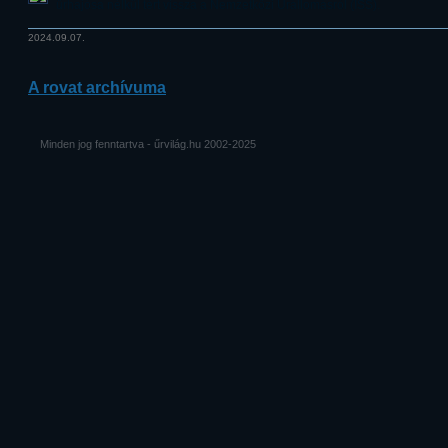
űrhajósa nélkül tért vissza a Nemzetközi Űrállomásról (ISS).
2024.09.07.
A rovat archívuma
Minden jog fenntartva - űrvilág.hu 2002-2025