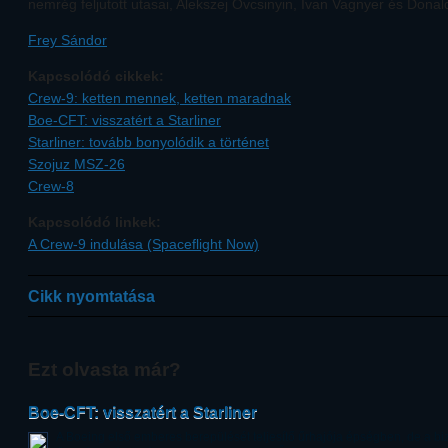
nemrég feljutott utasai, Alekszej Ovcsinyin, Ivan Vagnyer és Donald
Frey Sándor
Kapcsolódó cikkek:
Crew-9: ketten mennek, ketten maradnak
Boe-CFT: visszatért a Starliner
Starliner: tovább bonyolódik a történet
Szojuz MSZ-26
Crew-8
Kapcsolódó linkek:
A Crew-9 indulása (Spaceflight Now)
Cikk nyomtatása
Ezt olvasta már?
Boe-CFT: visszatért a Starliner
A Boeing első emberes berepülését teljesítő űrhajója épségben, de a biz