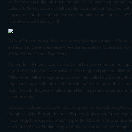
küldetéseket is tudjanak innen indítani. Az űrügynökség aggodalm
baleset történne az erre a célra eddig kizárólagosan igénybe vett 
hosszabb időre használhatatlanná válna, akkor gond lenne az IS
menetrendszerű cseréjével.
A Crew Dragon űrhajó Freedom nevű példánya a Falcon-9 hordozór
előkészítve, Cape Canaveral 40-es startállásában (Space Launch
Michael Cain / Spaceflight Now)
Ha minden jól megy, az űrhajó automatikus üzemmódban holnap 
elülső részén levő dokkolóhelyhez. Visz magával ruhákat, ellátmá
Wilmore és Williams számára. Ők csak minimális képzést kaptak 
repülésre, így az előttük levő hónapok során a többieknek kell ma
legfontosabb dolgokra – miközben el kell végezniük a számukra me
feladatokat is.
Az előző küldetés, a Crew-8 most még fenn tartózkodó négyfős s
Dominick, Mike Barratt, Jeanette Epps és Alekszandr Grebjonkin) 
haza, hogy befejezze saját 217 napos küldetését. Utána az űrállom
most érkező és a Starliner repüléséből ott maradt két-két űrhajós