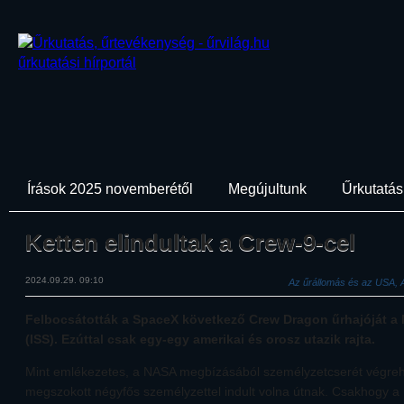
Írások 2025 novemberétől
Megújultunk
Űrkutatási
Ketten elindultak a Crew-9-cel
2024.09.29. 09:10
Az űrállomás és az USA, 
Felbocsátották a SpaceX következő Crew Dragon űrhajóját a
(ISS). Ezúttal csak egy-egy amerikai és orosz utazik rajta.
Mint emlékezetes, a NASA megbízásából személyzetcserét végreha
megszokott négyfős személyzettel indult volna útnak. Csakhogy a 