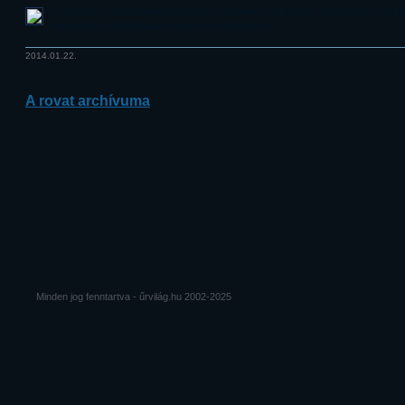
A SpaceX a NASA megbízásából emberek szállítására alkalmassá fejles
ejtőernyős próbát hajtott végre decemberben.
2014.01.22.
A rovat archívuma
Minden jog fenntartva - űrvilág.hu 2002-2025