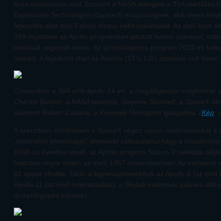
éves időtartamra szól. Eszerint a NASA átengedi a 39A startállás 
Exploration Technologies (SpaceX) magáncégnek, akik innen terve
fejlesztés alatt levő Falcon Heavy nehézrakétáikat. Az első ilyen 
39A régebben az Apollo programban játszott fontos szerepet, utó
indítását végezték innen. Az űrrepülőgépes program 2011-es befej
maradt. A legutolsó start az Atlantis (STS-135) repülése volt innen.
Csoportkép a 39A előtt április 14-én, a megállapodás megkötése a
Charles Bolden, a NASA vezetője, Gwynne Shotwell, a SpaceX elnö
valamint Robert Cabana, a Kennedy Űrközpont igazgatója. (
Kép
: 
A szerződés értelmében a SpaceX végez ugyan módosításokat a st
„történelmi jelentőségű” elemeket változatlanul hagy a létesítmény
1960-as években épült, az Apollo program Saturn-V rakétája céljá
hajtottak végre innen, az elsőt 1967 novemberében. Az indítások
82 space shuttle. Talán a legnevezetesebbek az Apollo-8 (az első 
Apollo-11 (az első holdraszállás), a Skylab űrállomás pályára állít
űrrepülőgépes küldetés.