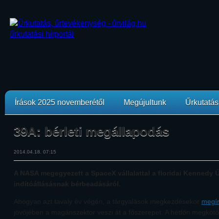
Írások 2025 novemberétől
Megújultunk
Űrkutatási
39A: bérleti megállapodás
2014.04.18. 07:15
A NASA megegyezett a SpaceX vállalattal a floridai Kennedy 
indítóállásásnak bérbeadásáról.
Ahogyan azt tavaly év végén, a tárgyalások megkezdésekor
megír
jövőjében a magánszektor veszi át a főszerepet. A hétfőn megköt