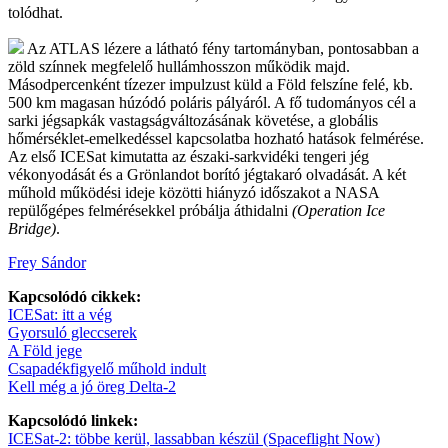
tolódhat.
Az ATLAS lézere a látható fény tartományban, pontosabban a
zöld színnek megfelelő hullámhosszon működik majd.
Másodpercenként tízezer impulzust küld a Föld felszíne felé, kb.
500 km magasan húzódó poláris pályáról. A fő tudományos cél a
sarki jégsapkák vastagságváltozásának követése, a globális
hőmérséklet-emelkedéssel kapcsolatba hozható hatások felmérése.
Az első ICESat kimutatta az északi-sarkvidéki tengeri jég
vékonyodását és a Grönlandot borító jégtakaró olvadását. A két
műhold működési ideje közötti hiányzó időszakot a NASA
repülőgépes felmérésekkel próbálja áthidalni
(Operation Ice
Bridge)
.
Frey Sándor
Kapcsolódó cikkek:
ICESat: itt a vég
Gyorsuló gleccserek
A Föld jege
Csapadékfigyelő műhold indult
Kell még a jó öreg Delta-2
Kapcsolódó linkek:
ICESat-2: többe kerül, lassabban készül (Spaceflight Now)