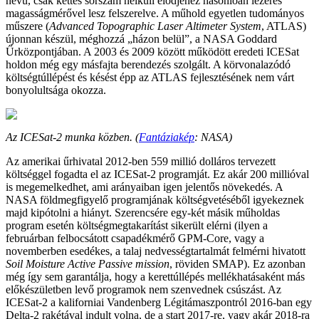
nevű, csak kettes sorszám nélküli elődjéhez hasonlóan lézeres
magasságmérővel lesz felszerelve. A műhold egyetlen tudományos
műszere (
Advanced Topographic Laser Altimeter System
, ATLAS)
újonnan készül, méghozzá „házon belül”, a NASA Goddard
Űrközpontjában. A 2003 és 2009 között működött eredeti ICESat
holdon még egy másfajta berendezés szolgált. A körvonalazódó
költségtúllépést és késést épp az ATLAS fejlesztésének nem várt
bonyolultsága okozza.
Az ICESat-2 munka közben. (
Fantáziakép
: NASA)
Az amerikai űrhivatal 2012-ben 559 millió dolláros tervezett
költséggel fogadta el az ICESat-2 programját. Ez akár 200 millióval
is megemelkedhet, ami arányaiban igen jelentős növekedés. A
NASA földmegfigyelő programjának költségvetéséből igyekeznek
majd kipótolni a hiányt. Szerencsére egy-két másik műholdas
program esetén költségmegtakarítást sikerült elérni (ilyen a
februárban felbocsátott csapadékmérő GPM-Core, vagy a
novemberben esedékes, a talaj nedvességtartalmát felmérni hivatott
Soil Moisture Active Passive mission
, röviden SMAP). Ez azonban
még így sem garantálja, hogy a kerettúllépés mellékhatásaként más
előkészületben levő programok nem szenvednek csúszást. Az
ICESat-2 a kaliforniai Vandenberg Légitámaszpontról 2016-ban egy
Delta-2 rakétával indult volna, de a start 2017-re, vagy akár 2018-ra