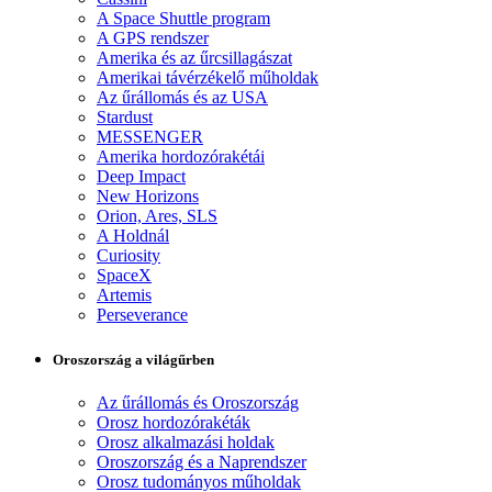
A Space Shuttle program
A GPS rendszer
Amerika és az űrcsillagászat
Amerikai távérzékelő műholdak
Az űrállomás és az USA
Stardust
MESSENGER
Amerika hordozórakétái
Deep Impact
New Horizons
Orion, Ares, SLS
A Holdnál
Curiosity
SpaceX
Artemis
Perseverance
Oroszország a világűrben
Az űrállomás és Oroszország
Orosz hordozórakéták
Orosz alkalmazási holdak
Oroszország és a Naprendszer
Orosz tudományos műholdak