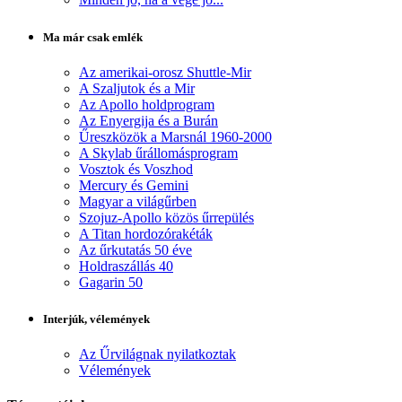
Ma már csak emlék
Az amerikai-orosz Shuttle-Mir
A Szaljutok és a Mir
Az Apollo holdprogram
Az Enyergija és a Burán
Űreszközök a Marsnál 1960-2000
A Skylab űrállomásprogram
Vosztok és Voszhod
Mercury és Gemini
Magyar a világűrben
Szojuz-Apollo közös űrrepülés
A Titan hordozórakéták
Az űrkutatás 50 éve
Holdraszállás 40
Gagarin 50
Interjúk, vélemények
Az Űrvilágnak nyilatkoztak
Vélemények