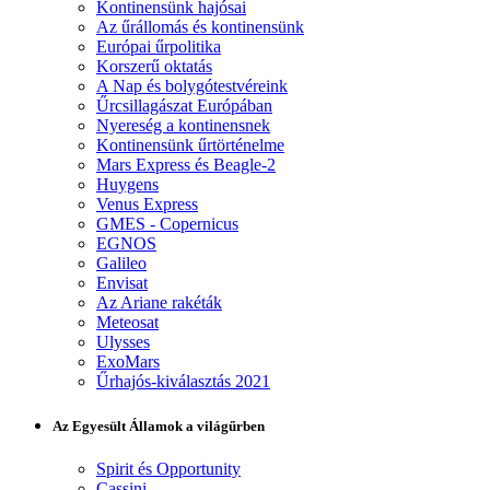
Kontinensünk hajósai
Az űrállomás és kontinensünk
Európai űrpolitika
Korszerű oktatás
A Nap és bolygótestvéreink
Űrcsillagászat Európában
Nyereség a kontinensnek
Kontinensünk űrtörténelme
Mars Express és Beagle-2
Huygens
Venus Express
GMES - Copernicus
EGNOS
Galileo
Envisat
Az Ariane rakéták
Meteosat
Ulysses
ExoMars
Űrhajós-kiválasztás 2021
Az Egyesült Államok a világűrben
Spirit és Opportunity
Cassini