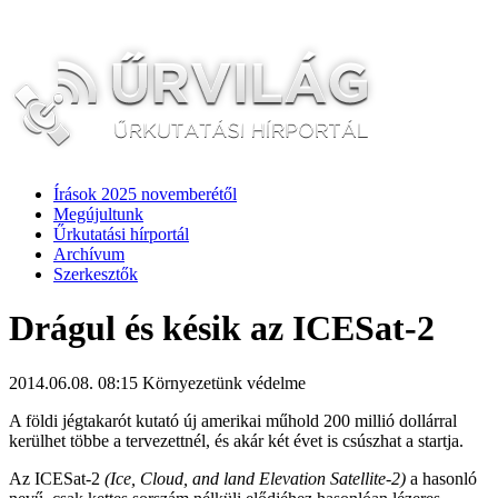
Írások 2025 novemberétől
Megújultunk
Űrkutatási hírportál
Archívum
Szerkesztők
Drágul és késik az ICESat-2
2014.06.08. 08:15
Környezetünk védelme
A földi jégtakarót kutató új amerikai műhold 200 millió dollárral
kerülhet többe a tervezettnél, és akár két évet is csúszhat a startja.
Az ICESat-2
(Ice, Cloud, and land Elevation Satellite-2)
a hasonló