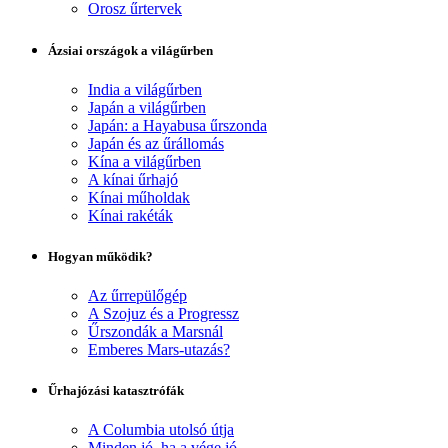
Orosz űrtervek
Ázsiai országok a világűrben
India a világűrben
Japán a világűrben
Japán: a Hayabusa űrszonda
Japán és az űrállomás
Kína a világűrben
A kínai űrhajó
Kínai műholdak
Kínai rakéták
Hogyan működik?
Az űrrepülőgép
A Szojuz és a Progressz
Űrszondák a Marsnál
Emberes Mars-utazás?
Űrhajózási katasztrófák
A Columbia utolsó útja
Minden jó, ha a vége jó...