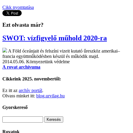
Cikk nyomtatása
Ezt olvasta már?
SWOT: vízfigyelő műhold 2020-ra
A Föld óceánjait és felszíni vizeit kutató űreszköz amerikai–
francia együttműködésben készül és működik majd.
2014.05.06.
Környezetünk védelme
A rovat archívuma
Cikkeink 2025. novembertől:
Ez itt az
archív portál
.
Olvass minket itt:
blog.urvilag.hu
Gyorskereső
Rovatok