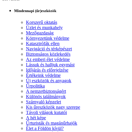
Mindennapi (űr)eszközök
Korszerű oktatás
Üzlet és munkahely
Mezőgazdaság
Környezetünk védelme
Katasztrófák ellen
Navigáció és térképészet
Biztonságos közlekedés
Az emberi élet védelme
Lássuk és halljuk egymást
Időjárás és előrejelzése
Értékeink védelme
Új eszközök és anyagok
Űrpolitika
A nemzetbiztonságért
Különös találmányok
Szárnyaló képzelet
Kis űreszközök nagy szerepe
Távoli világok kutatói
A hét képe
Űrturisták és magánűrhajók
Élet a Földön kívül?