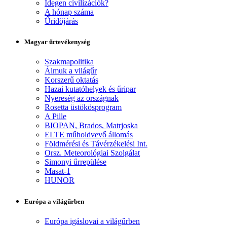
Idegen civilizációk?
A hónap száma
Űridőjárás
Magyar űrtevékenység
Szakmapolitika
Álmuk a világűr
Korszerű oktatás
Hazai kutatóhelyek és űripar
Nyereség az országnak
Rosetta üstökösprogram
A Pille
BIOPAN, Brados, Matrjoska
ELTE műholdvevő állomás
Földmérési és Távérzékelési Int.
Orsz. Meteorológiai Szolgálat
Simonyi űrrepülése
Masat-1
HUNOR
Európa a világűrben
Európa igáslovai a világűrben