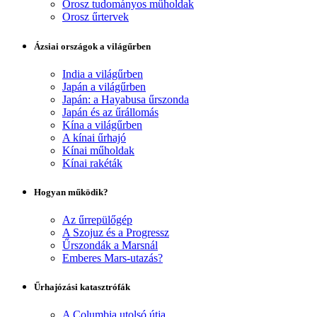
Orosz tudományos műholdak
Orosz űrtervek
Ázsiai országok a világűrben
India a világűrben
Japán a világűrben
Japán: a Hayabusa űrszonda
Japán és az űrállomás
Kína a világűrben
A kínai űrhajó
Kínai műholdak
Kínai rakéták
Hogyan működik?
Az űrrepülőgép
A Szojuz és a Progressz
Űrszondák a Marsnál
Emberes Mars-utazás?
Űrhajózási katasztrófák
A Columbia utolsó útja