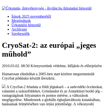
Írások 2025 novemberétől
Megújultunk
Űrkutatási hírportál
Archívum
Szerkesztők
CryoSat-2: az európai „jeges
műhold”
2010.03.02. 08:50
Környezetünk védelme, Időjárás és előrejelzése
Hamarosan elindulhat a 2005-ben start közben megsemmisült
CryoSat pótlására készült űreszköz.
A CryoSat-2 feladata a földi jégtakaró – a sarkvidéki óceánokat,
valamint a szárazföldeket, Grönlandot és az Antarktiszt borító jég –
vastagságának folyamatos és pontos mérése, a változások
megfigyelése. Mindennek a globális éghajlatváltozás kutatásában,
hatásainak felmérésében van óriási jelentősége. A vékonyodó