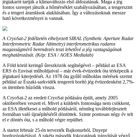
jégtakarót tartják a klímaváltozás első áldozatának. Maga a jég
fontos szerepet játszik a hőmérséklet szabályozásában, a tengerszint
és a tengeri áramlások alakításában. Így a változásoknak messze
ható következményei is vannak.
A CryoSat-2 fedélzetén elhelyezett SIRAL (Synthetic Aperture Radar
Interferometric Radar Altimetry) interferometrikus radaros
magasságmérő berendezés teszi lehetővé a jég vastagságának
meghatározását. (Kép: ESA / AOES Medialab)
A Föld körül keringő űreszközök segítségével – például az ESA
ERS és Envisat műholdjaival – már évek-évtizedek óta térképezik a
jégtakaró kiterjedését. Az 1978 óta gyűlő műholdas mérések szerint
például az Északi-sarkvidék tengereit borító jég évtizedenként 2,7%-
os ütemben húzódik vissza.
A CryoSat-2 az eredeti CryoSat pótlására épült, amely 2005
októberében veszett el. Mivel a küldetés fontossága nem csökkent,
az ESA illetékesei a műhold pótlásáról, némileg továbbfejlesztett
formában való újraépítéséről döntöttek. Szinte pontosan négy év telt
el e döntés óta, s a műhold végre repülhet.
A startot február 25-én tervezték Bajkonurból, Dnyepr
hordozórakétával. A rakéta második fokozatának irányítását végző