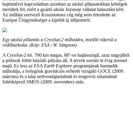
hajtóművel kapcsolatban azonban az utolsó pillanatokban kétségek
merültek fel, ezért a gyártó ukrán Juzsnoje vállalat halasztást kért.
Az indítást szervező Koszmotrasz cég még nem értesítette az
Európai Űrügynökséget a kijelölt új időpontról.
Egy utolsó pillantás a CryoSat-2 műholdra, mielőtt rákerül a
védőburkolat. (Kép: ESA / W. Simpson)
A CryoSat-2 kb. 700 km magas, 88°-os hajlásszögű, azaz nagyjából
a pólusok fölött húzódó pályára áll. A tervek szerint öt évig üzemel
majd. Ez lesz az ESA
Earth Explorer
programjának harmadik
műholdja, a bolygónk gravitációs erőterét vizsgáló GOCE (2009.
március) és a talaj nedvességtartalmát és tengervíz sótartalmát
feltérképező SMOS (2009. november) után.