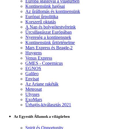
Európa igáslovai a világűrben
Kontinensünk hajósai
Az űrállomás és kontinensünk
Európai űrpolitika
Korszerű oktatás
A Nap és bolygótestvéreink
Űrcsillagászat Európában
Nyereség a kontinensnek
Kontinensünk űrtörténelme
Mars Express és Beagle-2
Huygens
Venus Express
GMES - Copernicus
EGNOS
Galileo
Envisat
Az Ariane rakéták
Meteosat
Ulysses
ExoMars
Űrhajós-kiválasztás 2021
Az Egyesült Államok a világűrben
Spirit és Opportunity