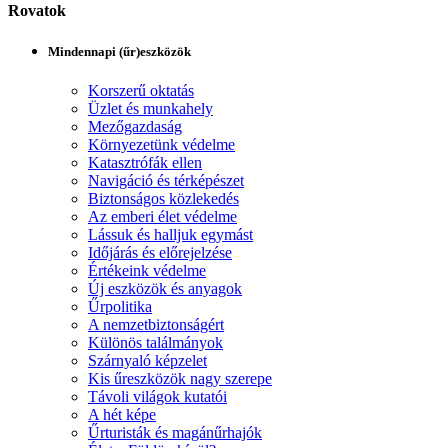
Rovatok
Mindennapi (űr)eszközök
Korszerű oktatás
Üzlet és munkahely
Mezőgazdaság
Környezetünk védelme
Katasztrófák ellen
Navigáció és térképészet
Biztonságos közlekedés
Az emberi élet védelme
Lássuk és halljuk egymást
Időjárás és előrejelzése
Értékeink védelme
Új eszközök és anyagok
Űrpolitika
A nemzetbiztonságért
Különös találmányok
Szárnyaló képzelet
Kis űreszközök nagy szerepe
Távoli világok kutatói
A hét képe
Űrturisták és magánűrhajók