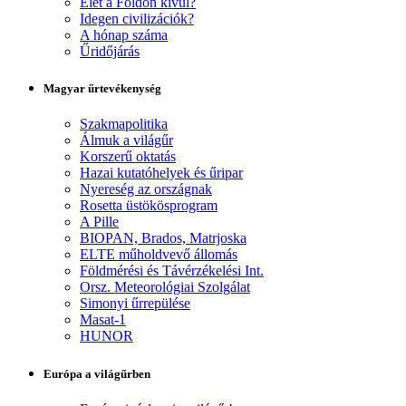
Élet a Földön kívül?
Idegen civilizációk?
A hónap száma
Űridőjárás
Magyar űrtevékenység
Szakmapolitika
Álmuk a világűr
Korszerű oktatás
Hazai kutatóhelyek és űripar
Nyereség az országnak
Rosetta üstökösprogram
A Pille
BIOPAN, Brados, Matrjoska
ELTE műholdvevő állomás
Földmérési és Távérzékelési Int.
Orsz. Meteorológiai Szolgálat
Simonyi űrrepülése
Masat-1
HUNOR
Európa a világűrben