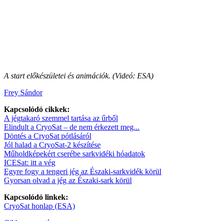
A start előkészületei és animációk. (Videó: ESA)
Frey Sándor
Kapcsolódó cikkek:
A jégtakaró szemmel tartása az űrből
Elindult a CryoSat – de nem érkezett meg...
Döntés a CryoSat pótlásáról
Jól halad a CryoSat-2 készítése
Műholdképekért cserébe sarkvidéki hóadatok
ICESat: itt a vég
Egyre fogy a tengeri jég az Északi-sarkvidék körül
Gyorsan olvad a jég az Északi-sark körül
Kapcsolódó linkek:
CryoSat honlap (ESA)