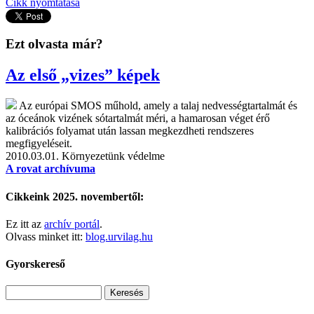
Cikk nyomtatása
Ezt olvasta már?
Az első „vizes” képek
Az európai SMOS műhold, amely a talaj nedvességtartalmát és
az óceánok vizének sótartalmát méri, a hamarosan véget érő
kalibrációs folyamat után lassan megkezdheti rendszeres
megfigyeléseit.
2010.03.01.
Környezetünk védelme
A rovat archívuma
Cikkeink 2025. novembertől:
Ez itt az
archív portál
.
Olvass minket itt:
blog.urvilag.hu
Gyorskereső