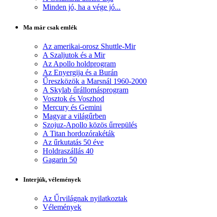
Minden jó, ha a vége jó...
Ma már csak emlék
Az amerikai-orosz Shuttle-Mir
A Szaljutok és a Mir
Az Apollo holdprogram
Az Enyergija és a Burán
Űreszközök a Marsnál 1960-2000
A Skylab űrállomásprogram
Vosztok és Voszhod
Mercury és Gemini
Magyar a világűrben
Szojuz-Apollo közös űrrepülés
A Titan hordozórakéták
Az űrkutatás 50 éve
Holdraszállás 40
Gagarin 50
Interjúk, vélemények
Az Űrvilágnak nyilatkoztak
Vélemények