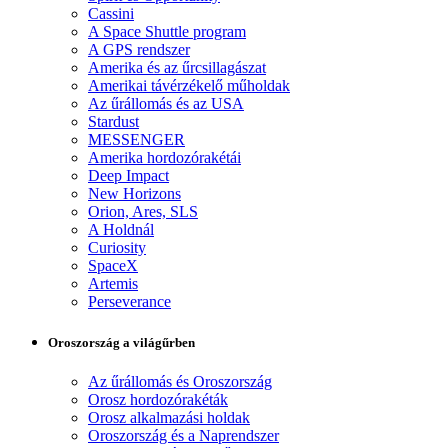
Cassini
A Space Shuttle program
A GPS rendszer
Amerika és az űrcsillagászat
Amerikai távérzékelő műholdak
Az űrállomás és az USA
Stardust
MESSENGER
Amerika hordozórakétái
Deep Impact
New Horizons
Orion, Ares, SLS
A Holdnál
Curiosity
SpaceX
Artemis
Perseverance
Oroszország a világűrben
Az űrállomás és Oroszország
Orosz hordozórakéták
Orosz alkalmazási holdak
Oroszország és a Naprendszer