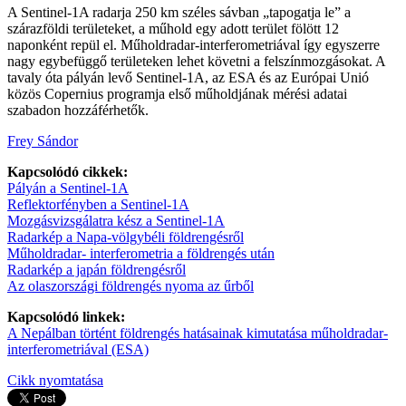
A Sentinel-1A radarja 250 km széles sávban „tapogatja le” a
szárazföldi területeket, a műhold egy adott terület fölött 12
naponként repül el. Műholdradar-interferometriával így egyszerre
nagy egybefüggő területeken lehet követni a felszínmozgásokat. A
tavaly óta pályán levő Sentinel-1A, az ESA és az Európai Unió
közös Copernius programja első műholdjának mérési adatai
szabadon hozzáférhetők.
Frey Sándor
Kapcsolódó cikkek:
Pályán a Sentinel-1A
Reflektorfényben a Sentinel-1A
Mozgásvizsgálatra kész a Sentinel-1A
Radarkép a Napa-völgybéli földrengésről
Műholdradar- interferometria a földrengés után
Radarkép a japán földrengésről
Az olaszországi földrengés nyoma az űrből
Kapcsolódó linkek:
A Nepálban történt földrengés hatásainak kimutatása műholdradar-
interferometriával (ESA)
Cikk nyomtatása