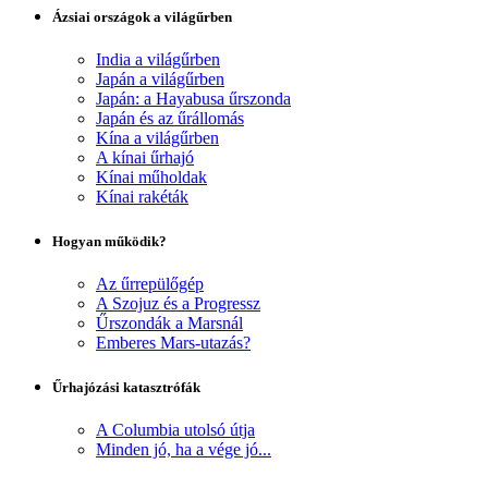
Ázsiai országok a világűrben
India a világűrben
Japán a világűrben
Japán: a Hayabusa űrszonda
Japán és az űrállomás
Kína a világűrben
A kínai űrhajó
Kínai műholdak
Kínai rakéták
Hogyan működik?
Az űrrepülőgép
A Szojuz és a Progressz
Űrszondák a Marsnál
Emberes Mars-utazás?
Űrhajózási katasztrófák
A Columbia utolsó útja
Minden jó, ha a vége jó...