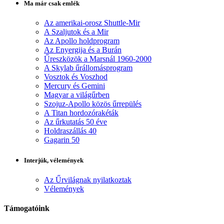
Ma már csak emlék
Az amerikai-orosz Shuttle-Mir
A Szaljutok és a Mir
Az Apollo holdprogram
Az Enyergija és a Burán
Űreszközök a Marsnál 1960-2000
A Skylab űrállomásprogram
Vosztok és Voszhod
Mercury és Gemini
Magyar a világűrben
Szojuz-Apollo közös űrrepülés
A Titan hordozórakéták
Az űrkutatás 50 éve
Holdraszállás 40
Gagarin 50
Interjúk, vélemények
Az Űrvilágnak nyilatkoztak
Vélemények
Támogatóink