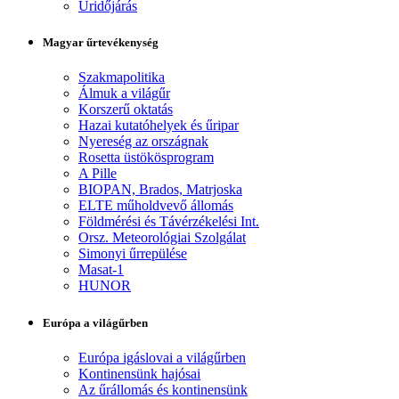
Űridőjárás
Magyar űrtevékenység
Szakmapolitika
Álmuk a világűr
Korszerű oktatás
Hazai kutatóhelyek és űripar
Nyereség az országnak
Rosetta üstökösprogram
A Pille
BIOPAN, Brados, Matrjoska
ELTE műholdvevő állomás
Földmérési és Távérzékelési Int.
Orsz. Meteorológiai Szolgálat
Simonyi űrrepülése
Masat-1
HUNOR
Európa a világűrben
Európa igáslovai a világűrben
Kontinensünk hajósai
Az űrállomás és kontinensünk