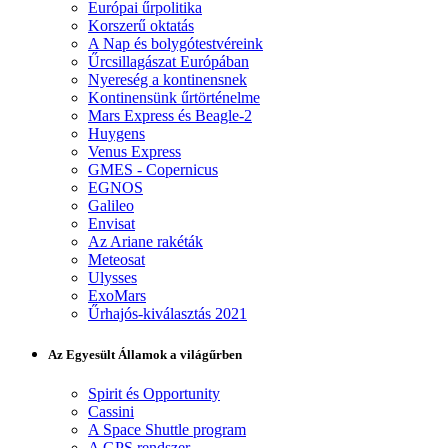
Európai űrpolitika
Korszerű oktatás
A Nap és bolygótestvéreink
Űrcsillagászat Európában
Nyereség a kontinensnek
Kontinensünk űrtörténelme
Mars Express és Beagle-2
Huygens
Venus Express
GMES - Copernicus
EGNOS
Galileo
Envisat
Az Ariane rakéták
Meteosat
Ulysses
ExoMars
Űrhajós-kiválasztás 2021
Az Egyesült Államok a világűrben
Spirit és Opportunity
Cassini
A Space Shuttle program
A GPS rendszer