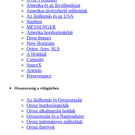
Amerika és az űrcsillagászat
Amerikai távérzékelő műholdak
Az űrállomás és az USA
Stardust
MESSENGER
Amerika hordozórakétái
Deep Impact
New Horizons
Orion, Ares, SLS
A Holdnál
Curiosity
SpaceX
Artemis
Perseverance
Oroszország a világűrben
Az űrállomás és Oroszország
Orosz hordozórakéták
Orosz alkalmazási holdak
Oroszország és a Naprendszer
Orosz tudományos műholdak
Orosz űrtervek