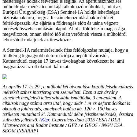
mesterséges holdak felvételei is segítik. Az apertúraszintézises
műholdradar mérési technikáját alkalmazó műholdak, mint az
Európai Űrügynökség (ESA) Sentinel-1A holdja lehetőséget
biztosítanak arra, hogy a felszín elmozdulásának mértékét
feltérképezzék. Az eljárás a földrengés előtt és utána végzett
mérések összehasonlításán alapul. Ahol a földfelszín magassága
megváltozott, onnan eltérő idő alatt verődnek vissza a műholdról
lebocsátott radarjelek az űreszközre.
A Sentinel-1A radarméréseinek friss feldolgozása mutatja, hogy a
földkéreg legnagyobb deformációja a nepáli fővárostól,
Katmandutól csupán 17 km-es távolságban következett be, ami
magyarázza az ott okozott károkat.
Az április 17. és 29., a műhold két átvonulása közötti felszínváltozás
mértékét színes interferogram szemlélteti. Ezen a szivárvány
színeinek megfelelő teljes színskála ismétlődik, 3 cm-enként. A
ciklusok nagy száma arra utal, hogy akár 1 m-es deformációkat is
okozott a földrengés, amelynek hatása kb. 120 × 100 km-es
területen mutatható ki. Katmandutól délre felszínemelkedés, északra
süllyedés jellemző. (
Kép
: Copernicus data 2015 / ESA / DLR
Microwaves and Radar Institute / GFZ / e-GEOS / INGV-ESA
SEOM INSARAP)