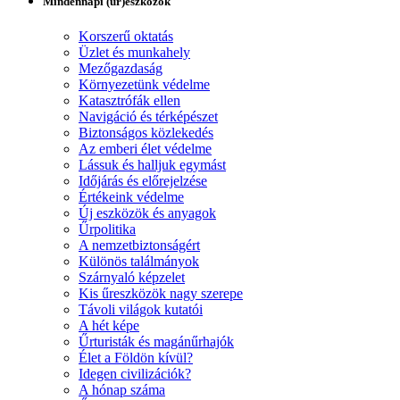
Mindennapi (űr)eszközök
Korszerű oktatás
Üzlet és munkahely
Mezőgazdaság
Környezetünk védelme
Katasztrófák ellen
Navigáció és térképészet
Biztonságos közlekedés
Az emberi élet védelme
Lássuk és halljuk egymást
Időjárás és előrejelzése
Értékeink védelme
Új eszközök és anyagok
Űrpolitika
A nemzetbiztonságért
Különös találmányok
Szárnyaló képzelet
Kis űreszközök nagy szerepe
Távoli világok kutatói
A hét képe
Űrturisták és magánűrhajók
Élet a Földön kívül?
Idegen civilizációk?
A hónap száma