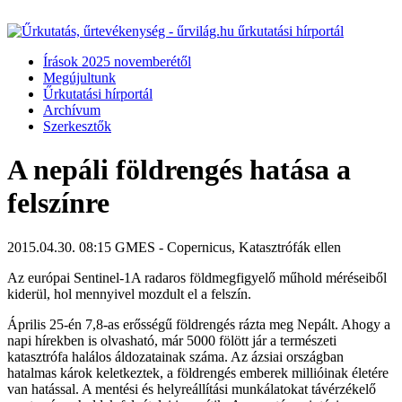
Írások 2025 novemberétől
Megújultunk
Űrkutatási hírportál
Archívum
Szerkesztők
A nepáli földrengés hatása a
felszínre
2015.04.30. 08:15
GMES - Copernicus, Katasztrófák ellen
Az európai Sentinel-1A radaros földmegfigyelő műhold méréseiből
kiderül, hol mennyivel mozdult el a felszín.
Április 25-én 7,8-as erősségű földrengés rázta meg Nepált. Ahogy a
napi hírekben is olvasható, már 5000 fölött jár a természeti
katasztrófa halálos áldozatainak száma. Az ázsiai országban
hatalmas károk keletkeztek, a földrengés emberek millióinak életére
van hatással. A mentési és helyreállítási munkálatokat távérzékelő