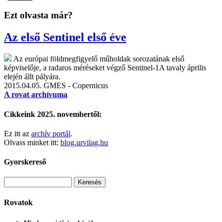
Ezt olvasta már?
Az első Sentinel első éve
Az európai földmegfigyelő műholdak sorozatának első
képviselője, a radaros méréseket végző Sentinel-1A tavaly április
elején állt pályára.
2015.04.05.
GMES - Copernicus
A rovat archívuma
Cikkeink 2025. novembertől:
Ez itt az
archív portál
.
Olvass minket itt:
blog.urvilag.hu
Gyorskereső
Rovatok