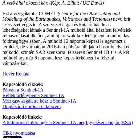
A vető által okozott kár. (Kép: A. Elliott / UC Davis)
Ezt a vizsgálatot a COMET
(Centre for the Observation and
Modelling of the Earthquakes, Volcanoes and Tectonics)
nevű brit
szervezet végezte. A szervezet tagjai és kutatói hatalmas
lehetőségeket látnak a Sentinel-1A műhold által készített felvételek
felhasználását illetően, ami új korszak kezdetét jelenti a műholdas
földmegfigyelésben. A műhold 12 naponta képezi le ugyanazt a
területet, de várhatóan 2016-ban pályára állítják a hasonló elveken
működő, szintén SAR szenzorral felszerelt Sentinel-1B-t is. A két
műhold így már 6 naponta lesz képes térképezni a felszíni
változásokat.
Hevér Renáta
Kapcsolódó cikkek:
Pályán a Sentinel-1A
Reflektorfényben a Sentinel-1A
Mozgásvizsgálatra kész a Sentinel-1A
Duplázódó európai radarszem
Kapcsolódó linkek:
A kaliforniai földrengés a Sentinel-1A megfigyelései alapján (ESA)
Cikk nyomtatása