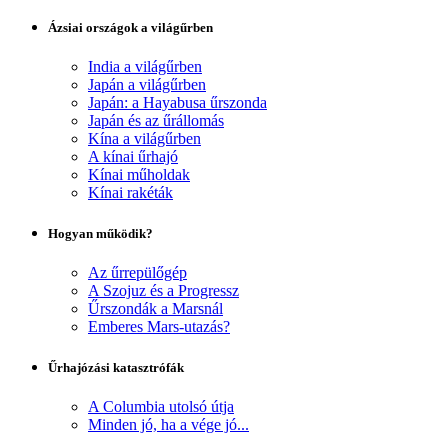
Ázsiai országok a világűrben
India a világűrben
Japán a világűrben
Japán: a Hayabusa űrszonda
Japán és az űrállomás
Kína a világűrben
A kínai űrhajó
Kínai műholdak
Kínai rakéták
Hogyan működik?
Az űrrepülőgép
A Szojuz és a Progressz
Űrszondák a Marsnál
Emberes Mars-utazás?
Űrhajózási katasztrófák
A Columbia utolsó útja
Minden jó, ha a vége jó...