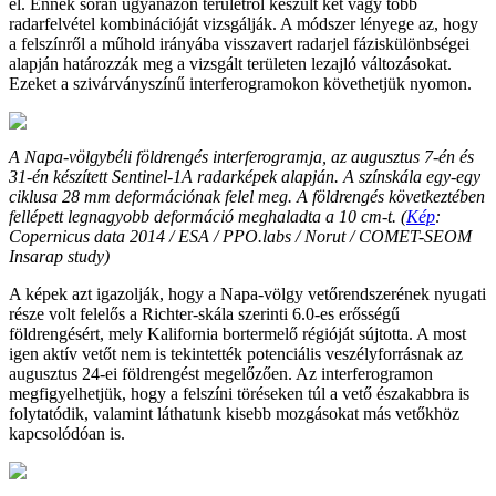
el. Ennek során ugyanazon területről készült két vagy több
radarfelvétel kombinációját vizsgálják. A módszer lényege az, hogy
a felszínről a műhold irányába visszavert radarjel fáziskülönbségei
alapján határozzák meg a vizsgált területen lezajló változásokat.
Ezeket a szivárványszínű interferogramokon követhetjük nyomon.
A Napa-völgybéli földrengés interferogramja, az augusztus 7-én és
31-én készített Sentinel-1A radarképek alapján. A színskála egy-egy
ciklusa 28 mm deformációnak felel meg. A földrengés következtében
fellépett legnagyobb deformáció meghaladta a 10 cm-t. (
Kép
:
Copernicus data 2014 / ESA / PPO.labs / Norut / COMET-SEOM
Insarap study)
A képek azt igazolják, hogy a Napa-völgy vetőrendszerének nyugati
része volt felelős a Richter-skála szerinti 6.0-es erősségű
földrengésért, mely Kalifornia bortermelő régióját sújtotta. A most
igen aktív vetőt nem is tekintették potenciális veszélyforrásnak az
augusztus 24-ei földrengést megelőzően. Az interferogramon
megfigyelhetjük, hogy a felszíni töréseken túl a vető északabbra is
folytatódik, valamint láthatunk kisebb mozgásokat más vetőkhöz
kapcsolódóan is.