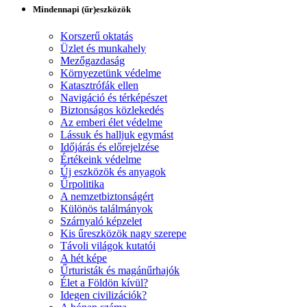
Mindennapi (űr)eszközök
Korszerű oktatás
Üzlet és munkahely
Mezőgazdaság
Környezetünk védelme
Katasztrófák ellen
Navigáció és térképészet
Biztonságos közlekedés
Az emberi élet védelme
Lássuk és halljuk egymást
Időjárás és előrejelzése
Értékeink védelme
Új eszközök és anyagok
Űrpolitika
A nemzetbiztonságért
Különös találmányok
Szárnyaló képzelet
Kis űreszközök nagy szerepe
Távoli világok kutatói
A hét képe
Űrturisták és magánűrhajók
Élet a Földön kívül?
Idegen civilizációk?