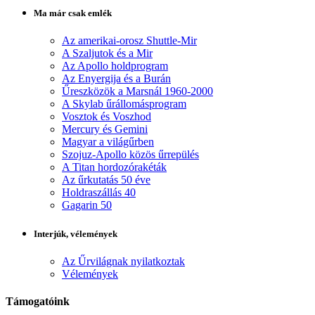
Ma már csak emlék
Az amerikai-orosz Shuttle-Mir
A Szaljutok és a Mir
Az Apollo holdprogram
Az Enyergija és a Burán
Űreszközök a Marsnál 1960-2000
A Skylab űrállomásprogram
Vosztok és Voszhod
Mercury és Gemini
Magyar a világűrben
Szojuz-Apollo közös űrrepülés
A Titan hordozórakéták
Az űrkutatás 50 éve
Holdraszállás 40
Gagarin 50
Interjúk, vélemények
Az Űrvilágnak nyilatkoztak
Vélemények
Támogatóink