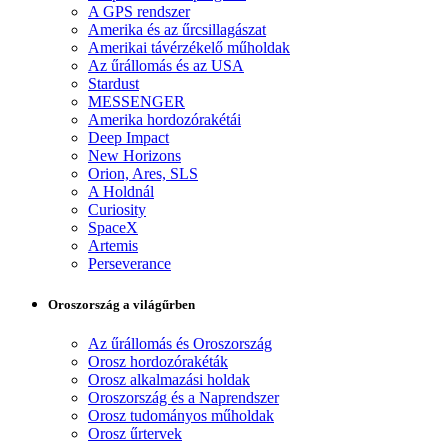
A GPS rendszer
Amerika és az űrcsillagászat
Amerikai távérzékelő műholdak
Az űrállomás és az USA
Stardust
MESSENGER
Amerika hordozórakétái
Deep Impact
New Horizons
Orion, Ares, SLS
A Holdnál
Curiosity
SpaceX
Artemis
Perseverance
Oroszország a világűrben
Az űrállomás és Oroszország
Orosz hordozórakéták
Orosz alkalmazási holdak
Oroszország és a Naprendszer
Orosz tudományos műholdak
Orosz űrtervek