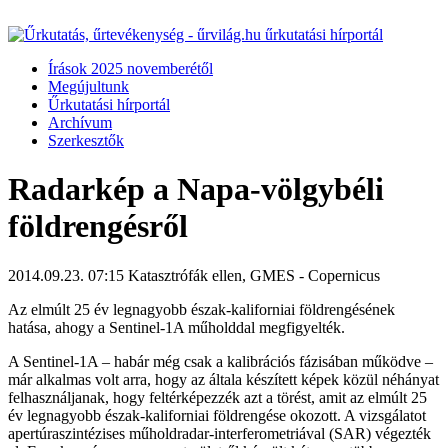
Írások 2025 novemberétől
Megújultunk
Űrkutatási hírportál
Archívum
Szerkesztők
Radarkép a Napa-völgybéli
földrengésről
2014.09.23. 07:15
Katasztrófák ellen, GMES - Copernicus
Az elmúlt 25 év legnagyobb észak-kaliforniai földrengésének
hatása, ahogy a Sentinel-1A műholddal megfigyelték.
A Sentinel-1A – habár még csak a kalibrációs fázisában működve –
már alkalmas volt arra, hogy az általa készített képek közül néhányat
felhasználjanak, hogy feltérképezzék azt a törést, amit az elmúlt 25
év legnagyobb észak-kaliforniai földrengése okozott. A vizsgálatot
apertúraszintézises műholdradar-interferometriával (SAR) végezték