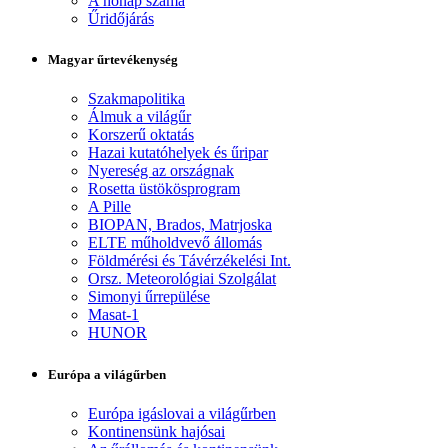
A hónap száma
Űridőjárás
Magyar űrtevékenység
Szakmapolitika
Álmuk a világűr
Korszerű oktatás
Hazai kutatóhelyek és űripar
Nyereség az országnak
Rosetta üstökösprogram
A Pille
BIOPAN, Brados, Matrjoska
ELTE műholdvevő állomás
Földmérési és Távérzékelési Int.
Orsz. Meteorológiai Szolgálat
Simonyi űrrepülése
Masat-1
HUNOR
Európa a világűrben
Európa igáslovai a világűrben
Kontinensünk hajósai