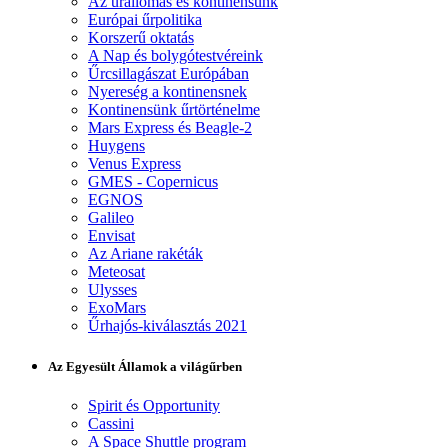
Az űrállomás és kontinensünk
Európai űrpolitika
Korszerű oktatás
A Nap és bolygótestvéreink
Űrcsillagászat Európában
Nyereség a kontinensnek
Kontinensünk űrtörténelme
Mars Express és Beagle-2
Huygens
Venus Express
GMES - Copernicus
EGNOS
Galileo
Envisat
Az Ariane rakéták
Meteosat
Ulysses
ExoMars
Űrhajós-kiválasztás 2021
Az Egyesült Államok a világűrben
Spirit és Opportunity
Cassini
A Space Shuttle program