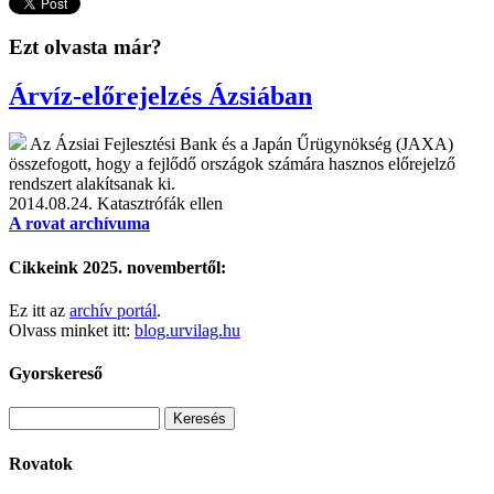
Ezt olvasta már?
Árvíz-előrejelzés Ázsiában
Az Ázsiai Fejlesztési Bank és a Japán Űrügynökség (JAXA)
összefogott, hogy a fejlődő országok számára hasznos előrejelző
rendszert alakítsanak ki.
2014.08.24.
Katasztrófák ellen
A rovat archívuma
Cikkeink 2025. novembertől:
Ez itt az
archív portál
.
Olvass minket itt:
blog.urvilag.hu
Gyorskereső
Rovatok