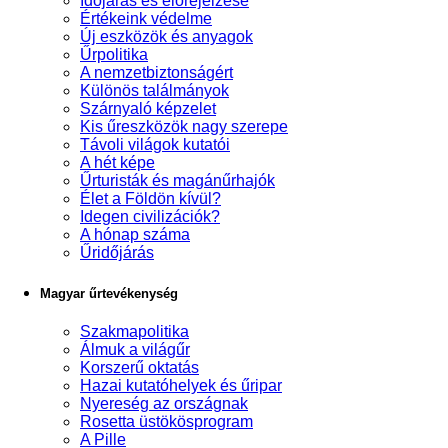
Időjárás és előrejelzése
Értékeink védelme
Új eszközök és anyagok
Űrpolitika
A nemzetbiztonságért
Különös találmányok
Szárnyaló képzelet
Kis űreszközök nagy szerepe
Távoli világok kutatói
A hét képe
Űrturisták és magánűrhajók
Élet a Földön kívül?
Idegen civilizációk?
A hónap száma
Űridőjárás
Magyar űrtevékenység
Szakmapolitika
Álmuk a világűr
Korszerű oktatás
Hazai kutatóhelyek és űripar
Nyereség az országnak
Rosetta üstökösprogram
A Pille