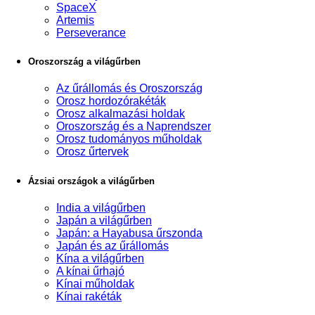
SpaceX
Artemis
Perseverance
Oroszország a világűrben
Az űrállomás és Oroszország
Orosz hordozórakéták
Orosz alkalmazási holdak
Oroszország és a Naprendszer
Orosz tudományos műholdak
Orosz űrtervek
Ázsiai országok a világűrben
India a világűrben
Japán a világűrben
Japán: a Hayabusa űrszonda
Japán és az űrállomás
Kína a világűrben
A kínai űrhajó
Kínai műholdak
Kínai rakéták