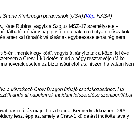
és Shane Kimbrough parancsnok (USA).(
Kép
: NASA)
ov, Kate Rubins, vagyis a Szojuz MSZ-17 személyzete –
ból látható, néhány napig előfordulnak majd olyan időszakok,
sz és amerikai űrhajók váltásának egybeesése tehát rég nem
s 5-én „mentek egy kört”, vagyis átirányították a közel fél éve
észetesen a Crew-1 küldetés mind a négy résztvevője (Mike
n manőverek esetén ez biztonsági előírás, hiszen ha valamilyen
nálva a következő Crew Dragon űrhajó csatlakozásához. Ha
elszállítandó új napelemek majdani felszerelése szempontjából
yát használják majd. Ez a floridai Kennedy Űrközpont 39A
ldány lesz, épp az, amely a Crew-1 küldetést indította tavaly