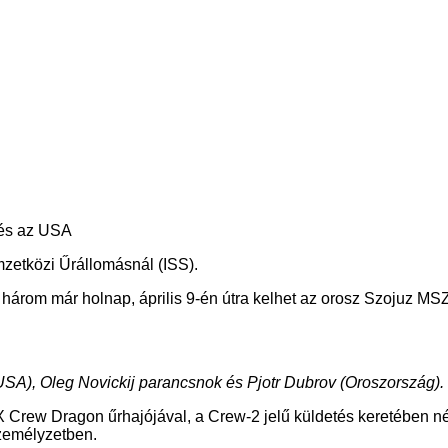
 és az USA
etközi Űrállomásnál (ISS).
három már holnap, április 9-én útra kelhet az orosz Szojuz MSZ-
SA), Oleg Novickij parancsnok és Pjotr Dubrov (Oroszország). 
eX Crew Dragon űrhajójával, a Crew-2 jelű küldetés keretében n
személyzetben.