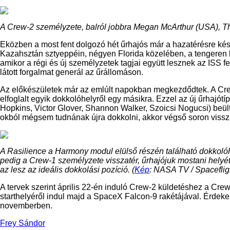
A Crew-2 személyzete, balról jobbra Megan McArthur (USA), 
Eközben a most fent dolgozó hét űrhajós már a hazatérésre ké
Kazahsztán sztyeppéin, négyen Florida közelében, a tengeren l
amikor a régi és új személyzetek tagjai együtt lesznek az ISS f
látott forgalmat generál az űrállomáson.
Az előkészületek már az emlúlt napokban megkezdődtek. A C
elfoglalt egyik dokkolóhelyről egy másikra. Ezzel az új űrhaj
Hopkins, Victor Glover, Shannon Walker, Szoicsi Nogucsi) beül
okból mégsem tudnának újra dokkolni, akkor végső soron vissza
A Rasilience a Harmony modul elülső részén található dokkolóh
pedig a Crew-1 személyzete visszatér, űrhajójuk mostani helyét
az lesz az ideális dokkolási pozíció. (
Kép
: NASA TV / Spacefli
A tervek szerint április 22-én induló Crew-2 küldetéshez a Crew
starthelyéről indul majd a SpaceX Falcon-9 rakétájával. Érdekes
novemberben.
Frey Sándor