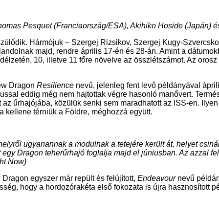
Thomas Pesquet (Franciaország/ESA), Akihiko Hoside (Japán) 
szülődik. Hármójuk – Szergej Rizsikov, Szergej Kugy-Szvercsk
andolnak majd, rendre április 17-én és 28-án. Amint a dátumok
edélzetén, 10, illetve 11 főre növelve az összlétszámot. Az oro
rew Dragon
Resilience
nevű, jelenleg fent levő példányával áprili
ótípussal eddig még nem hajtottak végre hasonló manővert. Term
t az űrhajójába, közülük senki sem maradhatott az ISS-en. Ilye
 kellene térniük a Földre, méghozzá együtt.
elyről ugyanannak a modulnak a tetejére került át, helyet csi
 egy Dragon teherűrhajó foglalja majd el júniusban. Az azzal f
ght Now)
 Dragon egyszer már repült és felújított,
Endeavour
nevű példán
ség, hogy a hordozórakéta első fokozata is újra hasznosított pé