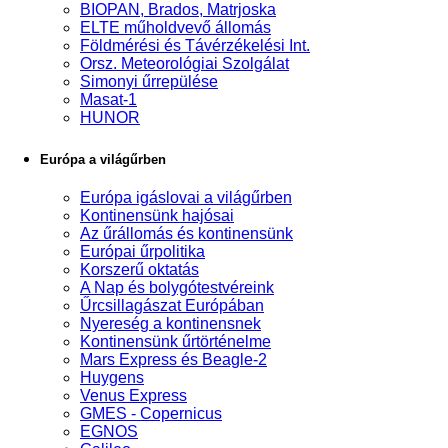
BIOPAN, Brados, Matrjoska
ELTE műholdvevő állomás
Földmérési és Távérzékelési Int.
Orsz. Meteorológiai Szolgálat
Simonyi űrrepülése
Masat-1
HUNOR
Európa a világűrben
Európa igáslovai a világűrben
Kontinensünk hajósai
Az űrállomás és kontinensünk
Európai űrpolitika
Korszerű oktatás
A Nap és bolygótestvéreink
Űrcsillagászat Európában
Nyereség a kontinensnek
Kontinensünk űrtörténelme
Mars Express és Beagle-2
Huygens
Venus Express
GMES - Copernicus
EGNOS