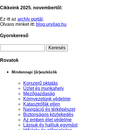
Cikkeink 2025. novembertől:
Ez itt az
archív portál
.
Olvass minket itt:
blog.urvilag.hu
Gyorskereső
Rovatok
Mindennapi (űr)eszközök
Korszerű oktatás
Üzlet és munkahely
Mezőgazdaság
Környezetünk védelme
Katasztrófák ellen
Navigáció és térképészet
Biztonságos közlekedés
Az emberi élet védelme
Lássuk és halljuk egymást