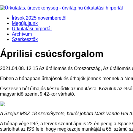
Írások 2025 novemberétől
Megújultunk
Űrkutatási hírportál
Archívum
Szerkesztők
Áprilisi csúcsforgalom
2021.04.08. 12:15
Az űrállomás és Oroszország, Az űrállomás
Ebben a hónapban űrhajósok és űrhajók jönnek-mennek a Nemz
Összesen hét űrhajós készülődik az indulásra. Közülük az első 
magyar idő szerint 9:42-kor várható.
A Szojuz MSZ-18 személyzete, balról jobbra Mark Vande Hei (U
A hónap vége felé, a tervek szerint április 22-én pedig a Spac
startolhat az ISS felé, hogy megkezdje munkáját a 65. számú 