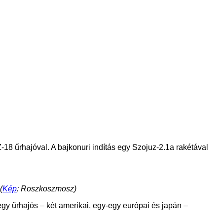
18 űrhajóval. A bajkonuri indítás egy Szojuz-2.1a rakétával
(
Kép
: Roszkoszmosz)
égy űrhajós – két amerikai, egy-egy európai és japán –