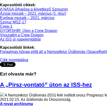
Kapcsolódó cikkek:
A NASA űrhajósa a következő Szojuzon
Ázsiai mozaik – 2021. március (1. rész)
Európai mozaik – 2021. március
Szojuz MSZ-17
Crew-1
GYORSHÍR: Úton a Crew Dragon
Visszatért a Crew Dragon
Az ISS új napelemtáblái
Kapcsolódó linkek:
Forgalmas hónap előtt áll a Nemzetközi Űrállomás (Spacefligh
Cikk nyomtatása
Ezt olvasta már?
A „Pirsz-vontató” úton az ISS-hez
A Nemzetközi Űrállomás (ISS) felé indított orosz Progressz 
2021.02.15.
Az űrállomás és Oroszország
A rovat archívuma