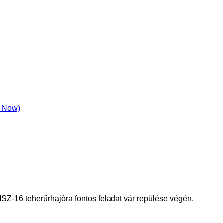
t Now)
MSZ-16 teherűrhajóra fontos feladat vár repülése végén.