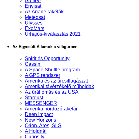
Galileo
Envisat
Az Ariane rakéták
Meteosat
Ulysses
ExoMars
Űrhajós-kiválasztás 2021
Az Egyesült Államok a világűrben
Spirit és Opportunity
Cassini
A Space Shuttle program
A GPS rendszer
Amerika és az űrcsillagászat
Amerikai távérzékelő műholdak
Az űrállomás és az USA
Stardust
MESSENGER
Amerika hordozórakétái
Deep Impact
New Horizons
Orion, Ares, SLS
A Holdnál
Curiosity