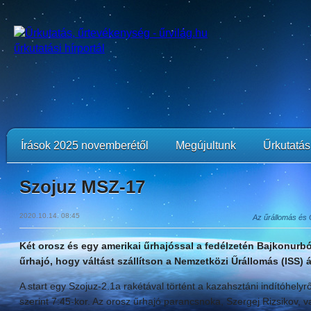
Írások 2025 novemberétől
Megújultunk
Űrkutatási
Szojuz MSZ-17
2020.10.14. 08:45
Az űrállomás és
Két orosz és egy amerikai űrhajóssal a fedélzetén Bajkonurbó
űrhajó, hogy váltást szállítson a Nemzetközi Űrállomás (ISS)
A start egy Szojuz-2.1a rakétával történt a kazahsztáni indítóhelyr
szerint 7:45-kor. Az orosz űrhajó parancsnoka, Szergej Rizsikov, v