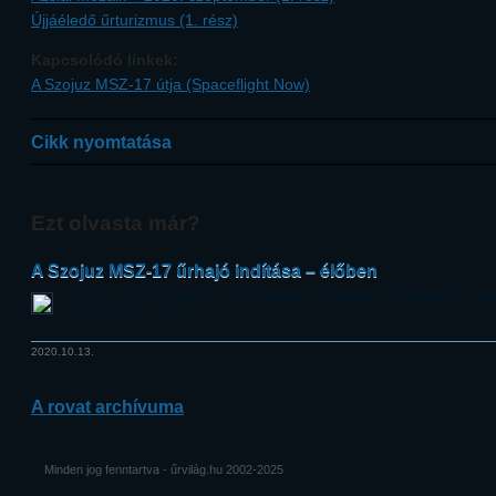
Újjáéledő űrturizmus (1. rész)
Kapcsolódó linkek:
A Szojuz MSZ-17 útja (Spaceflight Now)
Cikk nyomtatása
Ezt olvasta már?
A Szojuz MSZ-17 űrhajó indítása – élőben
A NASA TV élő internetes adását magyar kommentárral követhetik a Gal
14-én reggel 7 órától.
2020.10.13.
A rovat archívuma
Minden jog fenntartva - űrvilág.hu 2002-2025