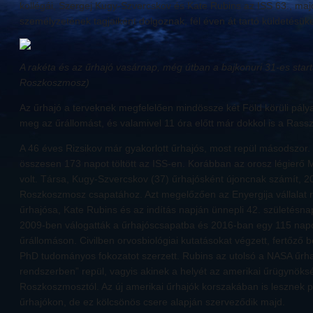
kollégái, Szergej Kugy-Szvercskov és Kate Rubins az ISS 63., maj
személyzetének tagjaiként dolgoznak, fél éven át tartó küldetésük
A rakéta és az űrhajó vasárnap, még útban a bajkonuri 31-es startál
Roszkoszmosz)
Az űrhajó a terveknek megfelelően mindössze két Föld körüli pálya
meg az űrállomást, és valamivel 11 óra előtt már dokkol is a Rass
A 46 éves Rizsikov már gyakorlott űrhajós, most repül másodszor
összesen 173 napot töltött az ISS-en. Korábban az orosz légierő 
volt. Társa, Kugy-Szvercskov (37) űrhajósként újoncnak számít, 2
Roszkoszmosz csapatához. Azt megelőzően az Enyergija vállalat 
űrhajósa, Kate Rubins és az indítás napján ünnepli 42. születésn
2009-ben válogatták a űrhajóscsapatba és 2016-ban egy 115 napo
űrállomáson. Civilben orvosbiológiai kutatásokat végzett, fertőző b
PhD tudományos fokozatot szerzett. Rubins az utolsó a NASA űrhajó
rendszerben” repül, vagyis akinek a helyét az amerikai űrügynök
Roszkoszmosztól. Az új amerikai űrhajók korszakában is lesznek 
űrhajókon, de ez kölcsönös csere alapján szerveződik majd.