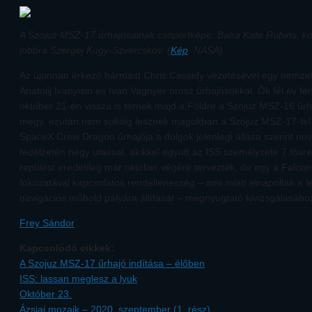
A Szojuz MSZ-17 űrhajósainak csoportképe. Balra Kate Rubins, kö
jobbra Szergej Kugy-Szvercskov. (
Kép
: NASA)
Az újonnan érkező hármast Chris Cassidy vezetésével egy nemzet
Anatolij Ivanyisin és Ivan Vagnyer orosz űrhajósokkal. Ők fél év fe
október 21-én vissza is térnek majd a Földre a Szojuz MSZ-16 űrh
megy, ezután nem sokáig lesznek magukban a Szojuz MSZ-17-tel 
SpaceX Crew Dragon űrhajója a dolgok jelenlegi állása szerint no
fedélzetén négy utassal, akikkel együtt az ISS személyzete 7 fősre
repülést eredetileg már október végére tervezték, de egy a Falco
fokozatával kapcsolatos rendellenesség – ami miatt elnapolták a 
navigációs műhold pályára állítását – megnyugtató kivizsgálásáho
Frey Sándor
Kapcsolódó cikkek:
A Szojuz MSZ-17 űrhajó indítása – élőben
ISS: lassan meglesz a lyuk
Október 23.
Ázsiai mozaik – 2020. szeptember (1. rész)