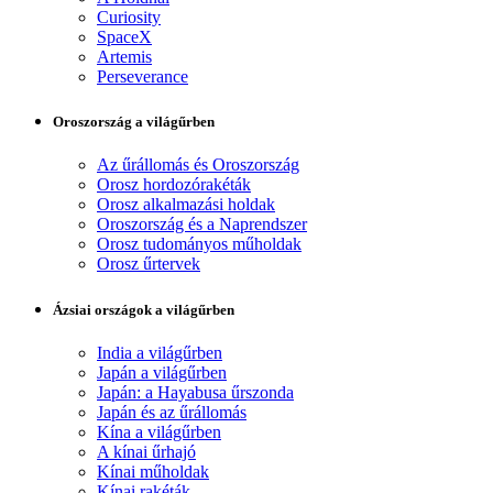
Curiosity
SpaceX
Artemis
Perseverance
Oroszország a világűrben
Az űrállomás és Oroszország
Orosz hordozórakéták
Orosz alkalmazási holdak
Oroszország és a Naprendszer
Orosz tudományos műholdak
Orosz űrtervek
Ázsiai országok a világűrben
India a világűrben
Japán a világűrben
Japán: a Hayabusa űrszonda
Japán és az űrállomás
Kína a világűrben
A kínai űrhajó
Kínai műholdak
Kínai rakéták