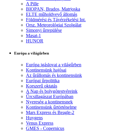
A Pille
BIOPAN, Brados, Matrjoska
ELTE műholdvevő állomás
Földmérési és Távérzékelési Int.
Orsz. Meteorológiai Szolgálat
Simonyi űrrepülése
Masat-1
HUNOR
Európa a világűrben
Európa igáslovai a világűrben
Kontinensünk hajósai
Az űrállomás és kontinensünk
Európai űrpolitika
Korszerű oktatás
A Nap és bolygótestvéreink
Űrcsillagászat Európában
Nyereség a kontinensnek
Kontinensünk űrtörténelme
Mars Express és Beagle-2
Huygens
Venus Express
GMES - Copernicus