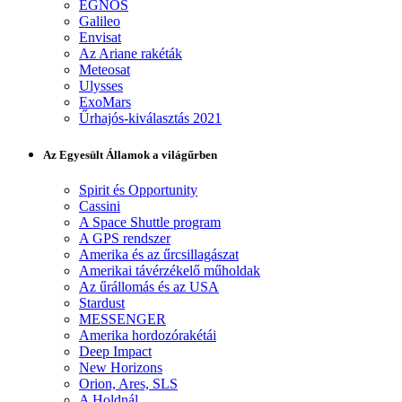
EGNOS
Galileo
Envisat
Az Ariane rakéták
Meteosat
Ulysses
ExoMars
Űrhajós-kiválasztás 2021
Az Egyesült Államok a világűrben
Spirit és Opportunity
Cassini
A Space Shuttle program
A GPS rendszer
Amerika és az űrcsillagászat
Amerikai távérzékelő műholdak
Az űrállomás és az USA
Stardust
MESSENGER
Amerika hordozórakétái
Deep Impact
New Horizons
Orion, Ares, SLS
A Holdnál