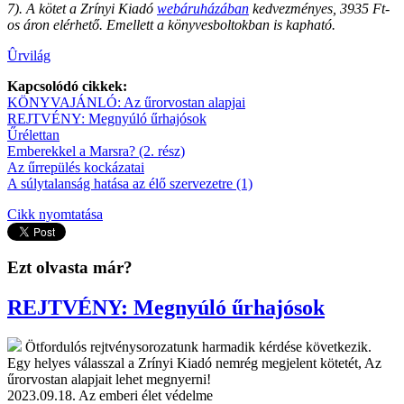
7). A kötet a Zrínyi Kiadó
webáruházában
kedvezményes, 3935 Ft-
os áron elérhető. Emellett a könyvesboltokban is kapható.
Ûrvilág
Kapcsolódó cikkek:
KÖNYVAJÁNLÓ: Az űrorvostan alapjai
REJTVÉNY: Megnyúló űrhajósok
Űrélettan
Emberekkel a Marsra? (2. rész)
Az űrrepülés kockázatai
A súlytalanság hatása az élő szervezetre (1)
Cikk nyomtatása
Ezt olvasta már?
REJTVÉNY: Megnyúló űrhajósok
Ötfordulós rejtvénysorozatunk harmadik kérdése következik.
Egy helyes válasszal a Zrínyi Kiadó nemrég megjelent kötetét, Az
űrorvostan alapjait lehet megnyerni!
2023.09.18.
Az emberi élet védelme