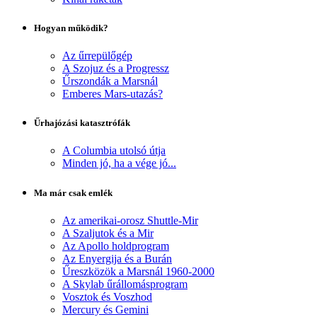
Hogyan működik?
Az űrrepülőgép
A Szojuz és a Progressz
Űrszondák a Marsnál
Emberes Mars-utazás?
Űrhajózási katasztrófák
A Columbia utolsó útja
Minden jó, ha a vége jó...
Ma már csak emlék
Az amerikai-orosz Shuttle-Mir
A Szaljutok és a Mir
Az Apollo holdprogram
Az Enyergija és a Burán
Űreszközök a Marsnál 1960-2000
A Skylab űrállomásprogram
Vosztok és Voszhod
Mercury és Gemini