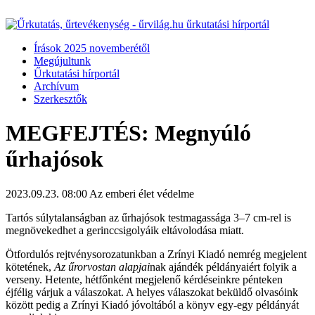
Írások 2025 novemberétől
Megújultunk
Űrkutatási hírportál
Archívum
Szerkesztők
MEGFEJTÉS: Megnyúló
űrhajósok
2023.09.23. 08:00
Az emberi élet védelme
Tartós súlytalanságban az űrhajósok testmagassága 3–7 cm-rel is
megnövekedhet a gerinccsigolyáik eltávolodása miatt.
Ötfordulós rejtvénysorozatunkban a Zrínyi Kiadó nemrég megjelent
kötetének,
Az űrorvostan alapjai
nak ajándék példányaiért folyik a
verseny. Hetente, hétfőnként megjelenő kérdéseinkre pénteken
éjfélig várjuk a válaszokat. A helyes válaszokat beküldő olvasóink
között pedig a Zrínyi Kiadó jóvoltából a könyv egy-egy példányát