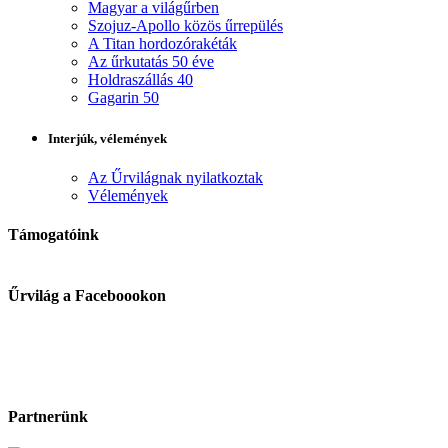
Magyar a világűrben
Szojuz-Apollo közös űrrepülés
A Titan hordozórakéták
Az űrkutatás 50 éve
Holdraszállás 40
Gagarin 50
Interjúk, vélemények
Az Űrvilágnak nyilatkoztak
Vélemények
Támogatóink
Űrvilág a Faceboookon
Partnerünk