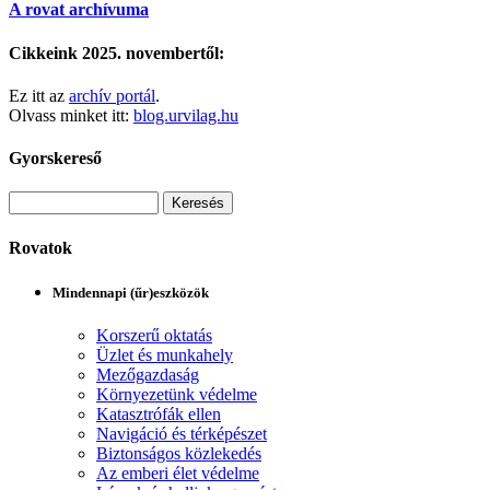
A rovat archívuma
Cikkeink 2025. novembertől:
Ez itt az
archív portál
.
Olvass minket itt:
blog.urvilag.hu
Gyorskereső
Rovatok
Mindennapi (űr)eszközök
Korszerű oktatás
Üzlet és munkahely
Mezőgazdaság
Környezetünk védelme
Katasztrófák ellen
Navigáció és térképészet
Biztonságos közlekedés
Az emberi élet védelme