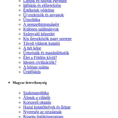
Lássuk és halljuk egymást
Időjárás és előrejelzése
Értékeink védelme
Új eszközök és anyagok
Űrpolitika
A nemzetbiztonságért
Különös találmányok
Szárnyaló képzelet
Kis űreszközök nagy szerepe
Távoli világok kutatói
A hét képe
Űrturisták és magánűrhajók
Élet a Földön kívül?
Idegen civilizációk?
A hónap száma
Űridőjárás
Magyar űrtevékenység
Szakmapolitika
Álmuk a világűr
Korszerű oktatás
Hazai kutatóhelyek és űripar
Nyereség az országnak
Rosetta üstökösprogram