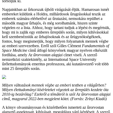
sorsoljuk ki.
Napjainkban az űrkorszak újbóli virágzását éljük. Hamarosan ismét
embereket küldünk a Holdra, milliárdosok űrugrásokkal teszik az
emberek számára elérhetővé az űrutazást, nemsokára repülhet a
második magyar űrhajós, és még sorolhatnánk, hiszen szinte
végtelen ez a lista. Ahhoz, hogy tartani tudjuk a lépést és megértsük,
hogy mi is zajlik egy emberes űrrepülés során, milyen kihívásokkal
kell szembenézniük az űrhajósoknak és az űrügynökségéknek,
fontos, hogy megismerjük, hogy milyen folyamatok mennek végbe
az emberi szervezetben. Erről szól Gilles Clément
Fundamentals of
Space Medicine
című átfogó könyvének magyar nyelven elkészült
fordítása, amely
Az űrorvostan alapjai
címet viseli. A szerző
nemzetközi szaktekintély, az International Space University
űrélettudományok emeritus professzora, aki kutatásvezető volt több
mint 25 űrrepülés során.
Milyen változások mennek végbe az emberi testben a világűrben?
Milyen élettudományi kísérleteket végeztek az űrrepülés kezdete óta
2010-ig bezárólag? Ezekről a témákról is szól Az űrorvostan alapjai
című, magyarul 2022-ben megjelent kötet. (Forrás: Zrínyi Kiadó)
A könyv olvasmányosan és közérthetően ismerteti az űrorvostan
alapvető aspektusait, kihívásait, megoldásra váró kérdéseit. A szerző