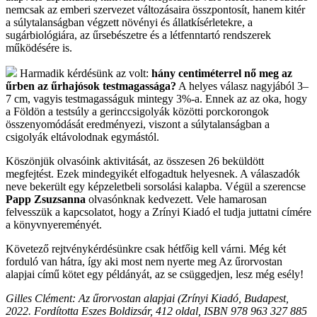
nemcsak az emberi szervezet változásaira összpontosít, hanem kitér
a súlytalanságban végzett növényi és állatkísérletekre, a
sugárbiológiára, az űrsebészetre és a létfenntartó rendszerek
működésére is.
Harmadik kérdésünk az volt:
hány centiméterrel nő meg az
űrben az űrhajósok testmagassága?
A helyes válasz nagyjából 3–
7 cm, vagyis testmagasságuk mintegy 3%-a. Ennek az az oka, hogy
a Földön a testsúly a gerinccsigolyák közötti porckorongok
összenyomódását eredményezi, viszont a súlytalanságban a
csigolyák eltávolodnak egymástól.
Köszönjük olvasóink aktivitását, az összesen 26 beküldött
megfejtést. Ezek mindegyikét elfogadtuk helyesnek. A válaszadók
neve bekerült egy képzeletbeli sorsolási kalapba. Végül a szerencse
Papp Zsuzsanna
olvasónknak kedvezett. Vele hamarosan
felvesszük a kapcsolatot, hogy a Zrínyi Kiadó el tudja juttatni címére
a könyvnyereményét.
Követező rejtvénykérdésünkre csak hétfőig kell várni. Még két
forduló van hátra, így aki most nem nyerte meg Az űrorvostan
alapjai című kötet egy példányát, az se csüggedjen, lesz még esély!
Gilles Clément: Az űrorvostan alapjai (Zrínyi Kiadó, Budapest,
2022. Fordította Eszes Boldizsár, 412 oldal, ISBN 978 963 327 885