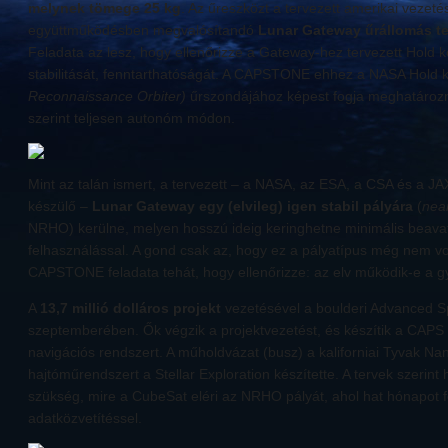
melynek tömege 25 kg
. Az űreszközt a tervezett amerikai vezet
együttműködésben megvalósítandó
Lunar Gateway űrállomás terv
Feladata az lesz, hogy ellenőrizze a Gateway-hez tervezett Hold kö
stabilitását, fenntarthatóságát. A CAPSTONE ehhez a NASA Hold 
Reconnaissance Orbiter)
űrszondájához képest fogja meghatározni 
szerint teljesen autonóm módon.
Mint az talán ismert, a tervezett – a NASA, az ESA, a CSA és a J
készülő –
Lunar Gateway egy (elvileg) igen stabil pályára
(
near
NRHO) kerülne, melyen hosszú ideig keringhetne minimális beav
felhasználással. A gond csak az, hogy ez a pályatípus még nem vo
CAPSTONE feladata tehát, hogy ellenőrizze: az elv működik-e a g
A
13,7 millió dolláros projekt
vezetésével a boulderi Advanced 
szeptemberében. Ők végzik a projektvezetést, és készítik a CAP
navigációs rendszert. A műholdvázat (busz) a kaliforniai Tyvak Na
hajtóműrendszert a Stellar Exploration készítette. A tervek szerin
szükség, mire a CubeSat eléri az NRHO pályát, ahol hat hónapot fo
adatközvetítéssel.