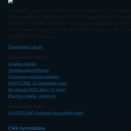
Az indítást – amelyért a NASA 9,95 millió dollárt fizet – eredetileg
Wallops-szigeten található MARS-ról
(Mid-Atlantic Regional Space
starhelye a reméltnél lassabban készült, így végül áthelyezték 202
zélandi Mahia-félszigetre. Az Electron rakéta végül június 28-án, 
emelkedett a magasba.
Szentpéteri László
Kapcsolódó cikkek:
Járatlan pályán
Végfokozatból Photon
A Gateway európai modulja
CAPSTONE: Új-Zélandból indul
Mi várható 2022-ben? (3. rész)
Electron rakéta, új helyről
Kapcsolódó linkek:
A CAPSTONE indítása (Spaceflight Now)
Cikk nyomtatása