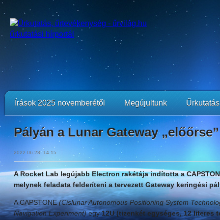
Írások 2025 novemberétől
Megújultunk
Űrkutatási
Pályán a Lunar Gateway „előőrse”
2022.06.28. 14:15
A Rocket Lab legújabb Electron rakétája indította a CAPSTO
melynek feladata felderíteni a tervezett Gateway keringési pál
A CAPSTONE
(Cislunar Autonomous Positioning System Technolo
Navigation Experiment)
egy
12U (tizenkét egységes, 12 literes 