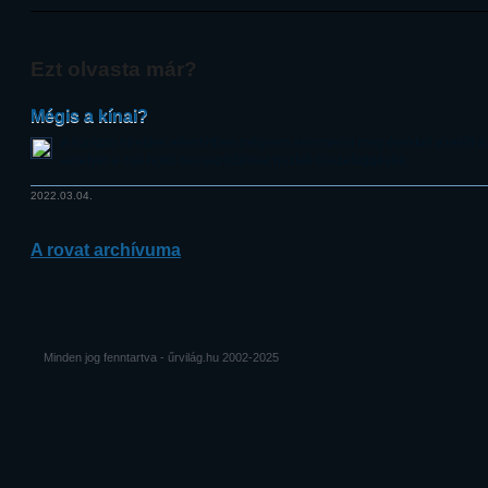
Ezt olvasta már?
Mégis a kínai?
A korábbi hírekkel ellentétben mégsem semmisült meg évekkel ezelőtt az 
amelyet a mai holdi becsapódással hoztak összefüggésbe.
2022.03.04.
A rovat archívuma
Minden jog fenntartva - űrvilág.hu 2002-2025