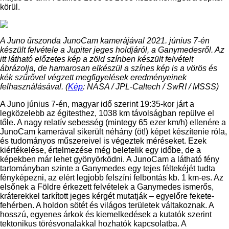
körül.
A Juno űrszonda JunoCam kamerájával 2021. június 7-én
készült felvétele a Jupiter jeges holdjáról, a Ganymedesről. Az
itt látható előzetes kép a zöld színben készült felvételt
ábrázolja, de hamarosan elkészül a színes kép is a vörös és
kék szűrővel végzett megfigyelések eredményeinek
felhasználásával. (
Kép
: NASA / JPL-Caltech / SwRI / MSSS)
A Juno június 7-én, magyar idő szerint 19:35-kor járt a
legközelebb az égitesthez, 1038 km távolságban repülve el
tőle. A nagy relatív sebesség (mintegy 65 ezer km/h) ellenére a
JunoCam kamerával sikerült néhány (öt!) képet készítenie róla,
és tudományos műszereivel is végeztek méréseket. Ezek
kiértékelése, értelmezése még beletelik egy időbe, de a
képekben már lehet gyönyörködni. A JunoCam a látható fény
tartományban szinte a Ganymedes egy tejes féltekéjét tudta
fényképezni, az elért legjobb felszíni felbontás kb. 1 km-es. Az
elsőnek a Földre érkezett felvételek a Ganymedes ismerős,
kráterekkel tarkított jeges kérgét mutatják – egyelőre fekete-
fehérben. A holdon sötét és világos területek váltakoznak. A
hosszú, egyenes árkok és kiemelkedések a kutatók szerint
tektonikus törésvonalakkal hozhatók kapcsolatba. A