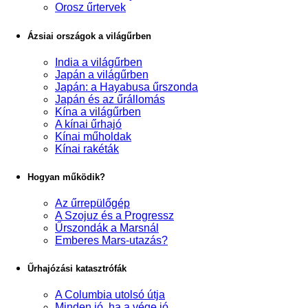
Orosz űrtervek
Ázsiai országok a világűrben
India a világűrben
Japán a világűrben
Japán: a Hayabusa űrszonda
Japán és az űrállomás
Kína a világűrben
A kínai űrhajó
Kínai műholdak
Kínai rakéták
Hogyan működik?
Az űrrepülőgép
A Szojuz és a Progressz
Űrszondák a Marsnál
Emberes Mars-utazás?
Űrhajózási katasztrófák
A Columbia utolsó útja
Minden jó, ha a vége jó...