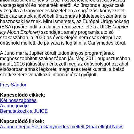
vastagságáról és hőmérsékletéről. Az űrszonda ugyancsak
vizsgálta a Ganymedes közelében a sugárzási környezetet.
Ezek az adatok a jövőbeli űrszondás küldetések számára is
hasznosak lesznek. Mint ismeretes, az Európai Űrügynökség
(ESA) jövőre indítja a Jupiter rendszere felé a JUICE
(Jupiter
Icy Moon Explorer)
szondáját, amely programja utolsó
szakaszában, a 2030-as évek elején nem csak elrepül az
óriáshold mellett, de pályára is fog állni a Ganymedes körül.
A Juno már a Jupiter körüli tudományos programjának
meghosszabbított szakaszában jár. Még 2011 augusztusában
indult, 2016 júliusában érkezett meg az óriásbolygóhoz, ahol
elsősorban annak légkörét, mágneses terét kutatta, a belső
szerkezetére vonatkozó információkat gyűjtött.
Frey Sándor
Kapcsolódó cikkek:
Két hosszabbítás
A Juno jövője
Bemutatkozik a JUICE
Kapcsolódó linkek:
A Juno elrepülése a Ganymedes mellett (Spaceflight Now)