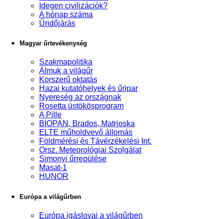
Idegen civilizációk?
A hónap száma
Űridőjárás
Magyar űrtevékenység
Szakmapolitika
Álmuk a világűr
Korszerű oktatás
Hazai kutatóhelyek és űripar
Nyereség az országnak
Rosetta üstökösprogram
A Pille
BIOPAN, Brados, Matrjoska
ELTE műholdvevő állomás
Földmérési és Távérzékelési Int.
Orsz. Meteorológiai Szolgálat
Simonyi űrrepülése
Masat-1
HUNOR
Európa a világűrben
Európa igáslovai a világűrben