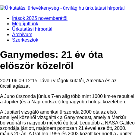
Írások 2025 novemberétől
Megújultunk
Űrkutatási hírportál
Archívum
Szerkesztők
Ganymedes: 21 év óta
először közelről
2021.06.09 12:15
Távoli világok kutatói, Amerika és az
űrcsillagászat
A Juno űrszonda június 7-én alig több mint 1000 km-re repült el
a Jupiter (és a Naprendszer) legnagyobb holdja közelében.
A Jupitert vizsgáló amerikai űrszonda 2000 óta az első,
amellyel közelről vizsgálták a Ganymedest, amely a Merkúr
bolygónál is nagyobb méretű égitest. Legutóbb a NASA Galileo
szondája járt ott, majdnem pontosan 21 évvel ezelőtt, 2000.
május 20-án. A Galileo 1995 és 2003 között keringett a Jupiter