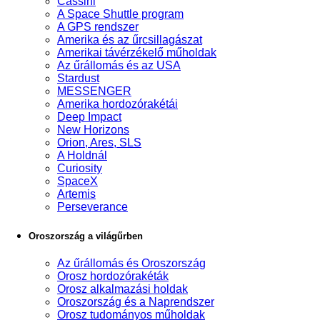
Cassini
A Space Shuttle program
A GPS rendszer
Amerika és az űrcsillagászat
Amerikai távérzékelő műholdak
Az űrállomás és az USA
Stardust
MESSENGER
Amerika hordozórakétái
Deep Impact
New Horizons
Orion, Ares, SLS
A Holdnál
Curiosity
SpaceX
Artemis
Perseverance
Oroszország a világűrben
Az űrállomás és Oroszország
Orosz hordozórakéták
Orosz alkalmazási holdak
Oroszország és a Naprendszer
Orosz tudományos műholdak