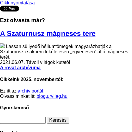
Cikk nyomtatása
Ezt olvasta már?
A Szaturnusz mágneses tere
Lassan süllyedő héliumtömegek magyarázhatják a
Szaturnusz csaknem tökéletesen „egyenesen” álló mágneses
terét.
2021.06.07.
Távoli világok kutatói
A rovat archívuma
Cikkeink 2025. novembertől:
Ez itt az
archív portál
.
Olvass minket itt:
blog.urvilag.hu
Gyorskereső