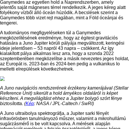
Ganymedes az egyetlen hold a Naprendszerben, amely
jelentős saját mágneses térrel rendelkezik. A jeges kéreg alatt
folyékony vízből álló óceán húzódik. A becslések szerint a
Ganymedes több vizet rejt magában, mint a Föld óceánjai és
tengerei.
A tudományos megfigyeléseken túl a Ganymedes
megközelítésének eredménye, hogy az égitest gravitációs
hatására a Juno Jupiter körüli pályája megváltozott, keringési
ideje jelentősen – 53 napról 43 napra – csökkent. Az így
kialakított pálya alkalmas lesz arra, hogy a szonda 2022
szeptemberében megközelítse a másik nevezetes jeges holdat,
az Europát is. 2023-ban és 2024-ben pedig a vulkanikus Io
melletti elrepülések következhetnek.
A Juno navigációs rendszerének érzékeny kamerájával (Stellar
Reference Unit) sikerült a hold árnyékos oldaláról is képet
készíteni. A megvilágítást ehhez a Jupiter bolygó szórt fénye
biztosította. (
Kép
: NASA / JPL-Caltech / SwRI)
A Juno ultraibolya spektrográfja, a Jupiter sarki fényét
infravörösben tanulmányozó műszer, valamint a mikrohullámú
sugárzásmérő is be volt kapcsolva. A mérések alapján
információt remélnek a felszín összetételéről, a jeges kéreg