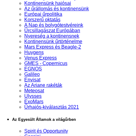
Kontinensünk hajósai
Az űrállomás és kontinensünk
Európai űrpolitika
Korszerű oktatás
A Nap és bolygótestvéreink
Űrcsillagászat Európában
Nyereség a kontinensnek
Kontinensünk űrtörténelme
Mars Express és Beagle-2
Huygens
Venus Express
GMES - Copernicus
EGNOS
Galileo
Envisat
Az Ariane rakéták
Meteosat
Ulysses
ExoMars
Űrhajós-kiválasztás 2021
Az Egyesült Államok a világűrben
Spirit és Opportunity