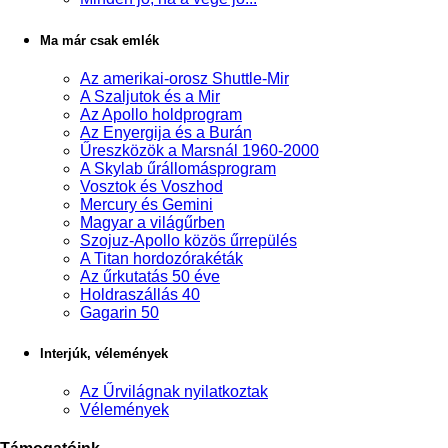
Ma már csak emlék
Az amerikai-orosz Shuttle-Mir
A Szaljutok és a Mir
Az Apollo holdprogram
Az Enyergija és a Burán
Űreszközök a Marsnál 1960-2000
A Skylab űrállomásprogram
Vosztok és Voszhod
Mercury és Gemini
Magyar a világűrben
Szojuz-Apollo közös űrrepülés
A Titan hordozórakéták
Az űrkutatás 50 éve
Holdraszállás 40
Gagarin 50
Interjúk, vélemények
Az Űrvilágnak nyilatkoztak
Vélemények