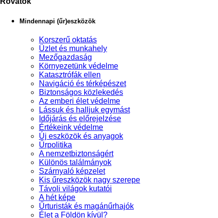
Rovatok
Mindennapi (űr)eszközök
Korszerű oktatás
Üzlet és munkahely
Mezőgazdaság
Környezetünk védelme
Katasztrófák ellen
Navigáció és térképészet
Biztonságos közlekedés
Az emberi élet védelme
Lássuk és halljuk egymást
Időjárás és előrejelzése
Értékeink védelme
Új eszközök és anyagok
Űrpolitika
A nemzetbiztonságért
Különös találmányok
Szárnyaló képzelet
Kis űreszközök nagy szerepe
Távoli világok kutatói
A hét képe
Űrturisták és magánűrhajók
Élet a Földön kívül?