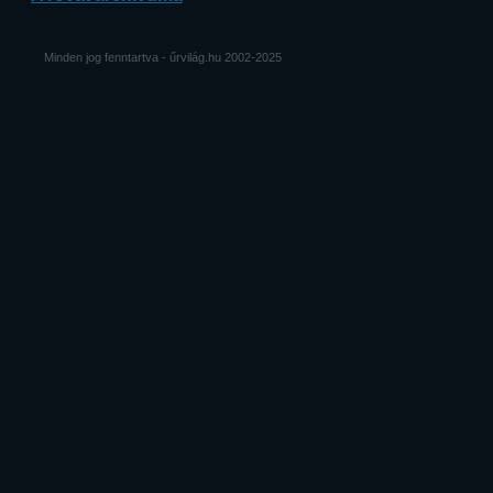
Minden jog fenntartva - űrvilág.hu 2002-2025