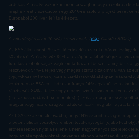
érdekes. A résztvevőknek minden országban ugyanazokra a kérdése
majd a kreatív szekcióban egy 2046-ra szóló űrprojekt tervét kellet
Európából 200 ilyen leírás érkezett.
A véleményt nyilvánító svájci résztvevők. (
Kép
: Claudia Röösli)
Az ESA által kiadott összesítő értékelés szerint a három legfigy
következő. A résztvevők 96%-a a világűrt a lehetőségek univerzumá
fordítás a lehetőségek végtelen tárházáról beszél, ami jobb, de így
résztvevők 94%-a teljes vagy magas szintű bizalommal van az eur
(így, többes számban, mert a kérdést többféleképpen is feltették, 
konkrétan az ESA-ra – bár az a fránya 94% egyiknél sem akar kijön
résztvevők 84%-a teljes vagy magas szintű bizalommal van az űrü
(bár az összeadás itt sem pontos). (Ezek az európai összesített 
magyar vagy más országbeli adatokat bárki megtalálhatja a lent m
Az ESA cikke kiemeli továbbá, hogy 84% szerint a világűrt meg kel
a potenciálisan veszélyes emberi tevékenységtől (újabb közhely).
erőteljesebben nyitnia kellene a nem hagyományos szereplők felé,
hogy az állampolgároknak önkéntes alapon lehetőségük legyen ré