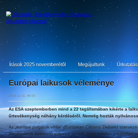
Írások 2025 novemberétől
Megújultunk
Űrkutatási
Európai laikusok véleménye
2016.12.11. 08:15
Az ESA szeptemberben mind a 22 tagállamában kikérte a laik
űrtevékenység néhány kérdéséről. Nemrég hozták nyilvánoss
Az „európai polgárok vitája”
(European Citizens’ Debate)
szervezés
országoknak kedvező) alapelve az volt, hogy minden országban p