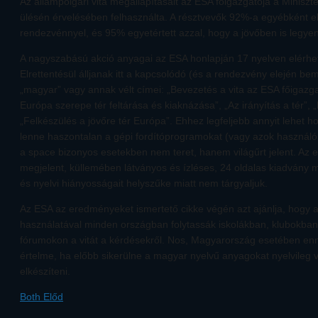
Az állampolgári vita megállapításait az ESA főigazgatója a Minisz
ülésén érvelésében felhasználta. A résztvevők 92%-a egyébként el
rendezvénnyel, és 95% egyetértett azzal, hogy a jövőben is legye
A nagyszabású akció anyagai az ESA honlapján 17 nyelven elérhet
Elrettentésül álljanak itt a kapcsolódó (és a rendezvény elején bem
„magyar” vagy annak vélt címei: „Bevezetés a vita az ESA főigazgat
Európa szerepe tér feltárása és kiaknázása”, „Az irányítás a tér”, 
„Felkészülés a jövőre tér Európa”. Ehhez legfeljebb annyit lehet h
lenne haszontalan a gépi fordítóprogramokat (vagy azok használóit)
a space bizonyos esetekben nem teret, hanem világűrt jelent. A
megjelent, küllemében látványos és ízléses, 24 oldalas kiadvány
és nyelvi hiányosságait helyszűke miatt nem tárgyaljuk.
Az ESA az eredményeket ismertető cikke végén azt ajánlja, hogy 
használatával minden országban folytassák iskolákban, klubokba
fórumokon a vitát a kérdésekről. Nos, Magyarország esetében en
értelme, ha előbb sikerülne a magyar nyelvű anyagokat nyelvileg 
elkészíteni.
Both Előd