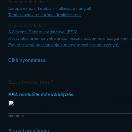
Kapcsolódó cikkek:
Európa és az űrkutatás – hallassa a hangját!
Tanácskoztak az európai űrminiszterek
Kapcsolódó linkek:
A Citizens' Debate eredményei (ESA)
A részletes eredmények európai összesítésben és országonkénti 
Egy résztvevő beszámolója a magyarországi rendezvényről
Cikk nyomtatása
Ezt olvasta már?
ESA motiválta mérnökképzés
Nem lehet mondani, hogy elkapkodtuk. Több mint húsz év bizonytalank
(ESA) tagja lettünk.
2016.09.23.
A rovat archívuma