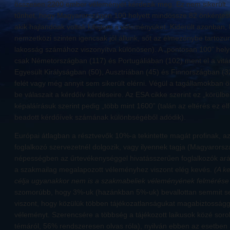
összesen 2200 ember véleményét kérdezik meg. Ez nem sikerült. 
tűnhet, hogy Magyarországon 100 helyett mindössze 82 önkéntest 
akik hajlandóak voltak kifejteni a véleményüket. Kiderült azonban, 
nemzetközi szinten igencsak jól állunk, sőt az élmezőnybe tartozu
lakosság számához viszonyítva különösen). A „pontosan 100” helye
csak Németországban (117) és Portugáliában (102) ment el a vitá
Egyesült Királyságban (50), Ausztriában (45) és Finnországban (32
felét vagy még annyit sem sikerült elérni. Végül a tagállamokban
be válaszait a kérdőív kérdéseire. Az ESA cikke szerint ez „körülbe
képaláírásuk szerint pedig „több mint 1600” (talán az eltérés ez e
beadott kérdőívek számának különbségéből adódik).
Európai átlagban a résztvevők 10%-a tekintette magát profinak, 
foglalkozó szervezetnél dolgozik, vagy ilyennek tagja (Magyarorsz
népességben az űrtevékenységgel hivatásszerűen foglalkozók ar
a szakmailag megalapozott véleményhez viszont elég kevés.
(A k
célja ugyanakkor nem is a szakmabeliek véleményének felmérése vo
szomorúbb, hogy 3%-uk (hazánkban 5%-uk) bevallottan semmit sem
viszont, hogy közülük többen tájékozatlanságukat magabiztossággal
véleményt. Szerencsére a többség a tájékozott laikusok közé soro
témáról, 56% rendszeresen olvas róla), nyilván ebben az esetben