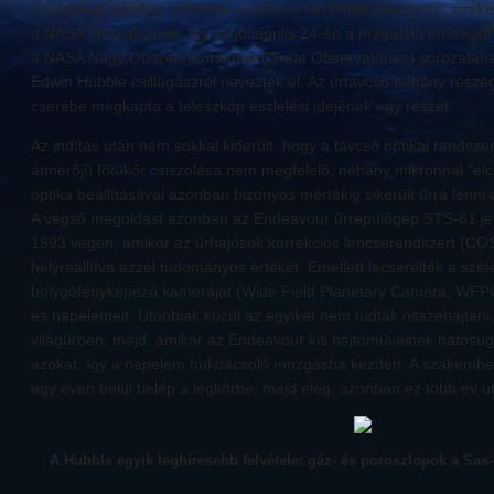
áprilisában néhány technikai probléma két héttel késleltette, ezeke
a NASA mérnökeinek. Így végül április 24-én a magasba emelkedhe
a NASA Nagy Obszervatóriumok (Great Observatories) sorozatának
Edwin Hubble csillagászról neveztek el. Az űrtávcső néhány része
cserébe megkapta a teleszkóp észlelési idejének egy részét.
Az indítás után nem sokkal kiderült, hogy a távcső optikai rendsze
átmérőjű főtükőr csiszolása nem megfelelő, néhány mikronnal "elcs
optika beállításával azonban bizonyos mértékig sikerült úrrá lenni
A végső megoldást azonban az Endeavour űrrepülőgép STS-61 je
1993 végén, amikor az űrhajósok korrekciós lencserendszert (CO
helyreállítva ezzel tudományos értékét. Emellett lecserélték a szél
bolygófényképező kameráját (Wide Field Planetary Camera, WFPC),
és napelemeit. Utóbbiak közül az egyiket nem tudták összehajtani
világűrben, majd, amikor az Endeavour kis hajtóműveinek hatósug
azokat, így a napelem bukdácsoló mozgásba kezdett. A szakember
egy éven belül belép a légkörbe, majd elég, azonban ez több év u
A Hubble egyik leghíresebb felvétele: gáz- és poroszlopok a Sas