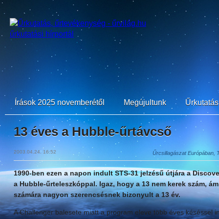
Írások 2025 novemberétől
Megújultunk
Űrkutatási
13 éves a Hubble-űrtávcső
2003.04.24. 16:52
Űrcsillagászat Európában, T
1990-ben ezen a napon indult STS-31 jelzésű útjára a Discove
a Hubble-űrteleszkóppal. Igaz, hogy a 13 nem kerek szám, ám 
számára nagyon szerencsésnek bizonyult a 13 év.
A Challenger balesete miatt a program eleve több éves késéssel ind