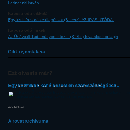
Ledneczki István
Kapcsolódó cikkek:
Egy kis infravörös csillagászat (3. rész): AZ IRAS UTÓDAI
Kapcsolódó linkek:
Az Űrtávcső Tudományos Intézet (STScI) hivatalos honlapja
Cikk nyomtatása
Ezt olvasta már?
Egy kozmikus kohó közvetlen szomszédságában..
A Hubble Űrtávcső segítségével első alkalommal sikerült megfigyelni, amin
légköre erősen párolog a közeli csillag hatására.
2003.03.13.
A rovat archívuma