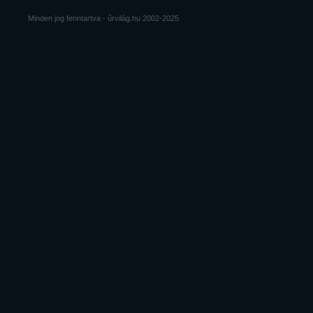
Minden jog fenntartva - űrvilág.hu 2002-2025