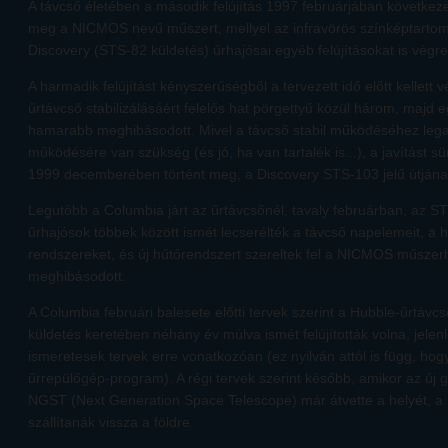
A távcső életében a második felújítás 1997 februárjában következe
meg a NICMOS nevű műszert, mellyel az infravörös színképtartomá
Discovery (STS-82 küldetés) űrhajósai egyéb felújításokat is végre
A harmadik felújítást kényszerűségből a tervezett idő előtt kellett 
űrtávcső stabilizálásáért felelős hat pörgettyű közül három, majd e
hamarabb meghibásodott. Mivel a távcső stabil működéséhez lega
működésére van szükség (és jó, ha van tartalék is...), a javítást s
1999 decemberében történt meg, a Discovery STS-103 jelű útjána
Legutóbb a Columbia járt az űrtávcsőnél, tavaly februárban, az S
űrhajósok többek között ismét lecserélték a távcső napelemeit, a h
rendszereket, és új hűtőrendszert szereltek fel a NICMOS műsze
meghibásodott.
A Columbia februári balesete előtti tervek szerint a Hubble-űrtávcs
küldetés keretében néhány év múlva ismét felújították volna, jel
ismeretesek tervek erre vonatkozóan (ez nyilván attól is függ, hogy
űrrepülőgép-program). A régi tervek szerint később, amikor az új 
NGST (Next Generation Space Telescope) már átvette a helyét, a
szállítanák vissza a földre.