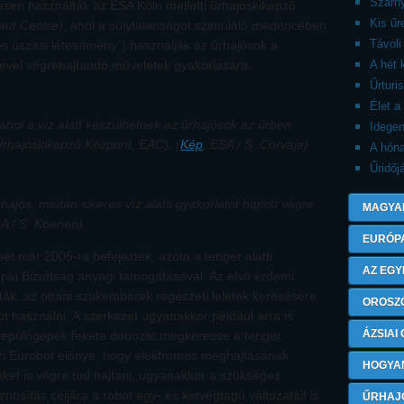
Szárny
esen használták az ESA Köln melletti űrhajóskiképző
Kis ű
aut Centre
), ahol a súlytalanságot szimuláló medencében
Távoli
 úszási létesítmény”) használják az űrhajósok a
ével végrehajtandó műveletek gyakorlására.
A hét 
Űrturi
Élet a
ahol a víz alatt készülhetnek az űrhajósok az űrben
Idegen
Űrhajóskiképző Központ, EAC). (
Kép
: ESA / S. Corvaja)
A hón
Űridőj
jós, miután sikeres víz alatti gyakorlatot hajtott végre
MAGYA
SA / S. Koenen)
EURÓP
sét már 2006-ra befejezték, azóta a tenger alatti
AZ EGY
ópai Bizottság anyagi támogatásával. Az első érdemi
ák, az ottani szakemberek régészeti leletek keresésére
OROSZ
ot használni. A szerkezet ugyanakkor például arra is
ÁZSIAI
 repülőgépek fekete dobozát megkeresse a tenger
vízi Eurobot előnye, hogy elektromos meghajtásának
HOGYA
et is végre tud hajtani, ugyanakkor a szükséges
sznosítás céljára a robot egy- és kétvégtagú változatait is
ŰRHAJ