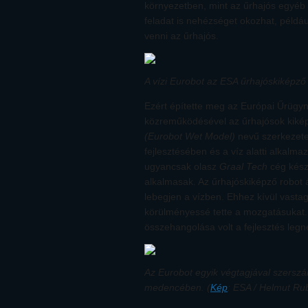
környezetben, mint az űrhajós egyéb 
feladat is nehézséget okozhat, például
venni az űrhajós.
A vízi Eurobot az ESA űrhajóskiképző
Ezért építette meg az Európai Űrügy
közreműködésével az űrhajósok kiké
(Eurobot Wet Model)
nevű szerkezete
fejlesztésében és a víz alatti alkalm
ugyancsak olasz
Graal Tech
cég készí
alkalmasak. Az űrhajóskiképző robot
lebegjen a vízben. Ehhez kívül vastag
körülményessé tette a mozgatásukat.
összehangolása volt a fejlesztés leg
Az Eurobot egyik végtagjával szerszá
medencében. (
Kép
: ESA / Helmut Ru