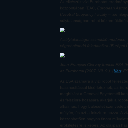
Az elkészült vízi Eurobotot eredmény
központjában (EAC,
European Astron
(
Neutral Buoyancy Facility
– „semleges
súlytalanságban robot közreműködés
A súlytalanságot szimuláló medence, 
végrehajtandó feladataikra (Európai 
Jean-François Clervoy francia ESA-űrha
az Eurobottal (2007. VII. 9.). (
Kép
: E
Az ESA számára a vízi robot fejleszté
hasznosítással kísérleteznek, az Eur
megbízást a Genovai Egyetemtől kapt
és felszínre hozására akarják a robot
alkalmas, hogy balesetet szenvedett
mélyén, és azt a felszínre hozza. A 
köszönhetően nagyon finom műveletek
erőkifejtésre is képes. Az olajipari ha