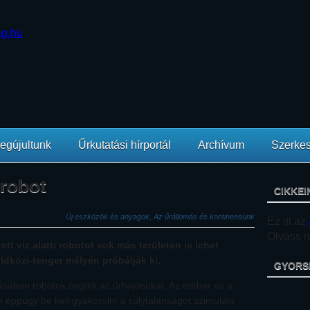
egújultunk
Űrkutatási hírportál
Archívum
Szerkes
 robot
CIKKEI
Új eszközök és anyagok, Az űrállomás és kontinensünk
Ez itt az
Olvass mi
tt víz alatti robotot sok más területen is lehet
ldközi-tenger mélyén próbálják ki.
GYORS
ásában robotok segítik az űrhajósokat. Az ember és a
 éppúgy be kell gyakorolni a súlytalanságot szimuláló