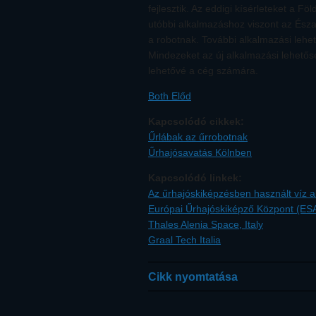
fejlesztik. Az eddigi kísérleteket a
utóbbi alkalmazáshoz viszont az Észa
a robotnak. További alkalmazási lehet
Mindezeket az új alkalmazási lehetősé
lehetővé a cég számára.
Both Előd
Kapcsolódó cikkek:
Űrlábak az űrrobotnak
Űrhajósavatás Kölnben
Kapcsolódó linkek:
Az űrhajóskiképzésben használt víz a
Európai Űrhajóskiképző Központ (ES
Thales Alenia Space, Italy
Graal Tech Italia
Cikk nyomtatása