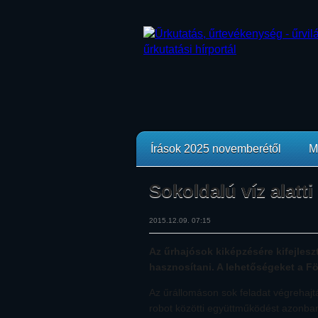
Írások 2025 novemberétől
M
Sokoldalú víz alatti
2015.12.09. 07:15
Az űrhajósok kiképzésére kifejleszte
hasznosítani. A lehetőségeket a Fö
Az űrállomáson sok feladat végrehajt
robot közötti együttműködést azonban