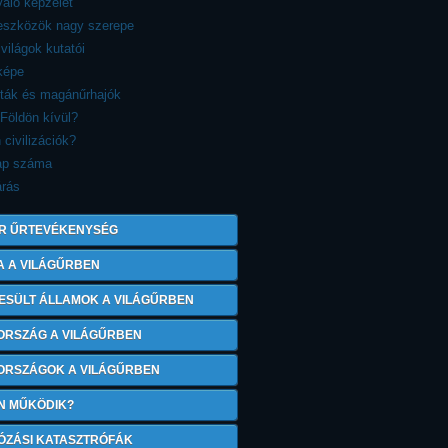
aló képzelet
reszközök nagy szerepe
 világok kutatói
képe
sták és magánűrhajók
 Földön kívül?
 civilizációk?
ap száma
árás
R ŰRTEVÉKENYSÉG
A A VILÁGŰRBEN
ESÜLT ÁLLAMOK A VILÁGŰRBEN
ORSZÁG A VILÁGŰRBEN
 ORSZÁGOK A VILÁGŰRBEN
N MŰKÖDIK?
ÓZÁSI KATASZTRÓFÁK