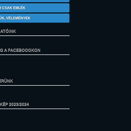
R CSAK EMLÉK
ÚK, VÉLEMÉNYEK
ATÓINK
ÁG A FACEBOOOKON
ERÜNK
ÉP 2023/2024