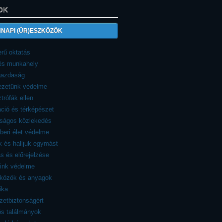
OK
NAPI (ŰR)ESZKÖZÖK
rű oktatás
 és munkahely
azdaság
ezetünk védelme
trófák ellen
ció és térképészet
nságos közlekedés
eri élet védelme
 és halljuk egymást
ás és előrejelzése
eink védelme
zközök és anyagok
ika
etbiztonságért
ös találmányok