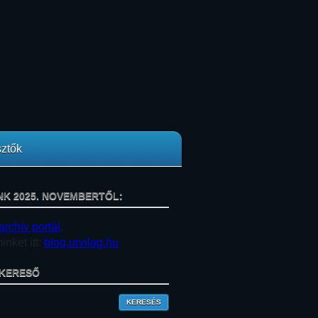
ztők
NK 2025. NOVEMBERTŐL:
archív portál
.
nket itt:
blog.urvilag.hu
KERESŐ