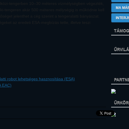
 Földközi-tengerben 10–30 méteres vízmélységben végezték,
MA MÁ
ki-tengeren akár 500 méteres mélységig is működnie kell
őséget jelenthet a cég szerint a tengeralatti bányászat.
INTERJ
geket az eredeti ESA-megbízás tette, illetve teszi
TÁMOG
ŰRVIL
latti robot lehetséges hasznosítása (ESA)
PARTN
A EAC)
ŰRKÖRK