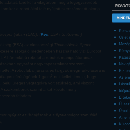
feladatait. Enélkül a világűrben még a legegyszerűbb
ROVAT
 amikor a robot által felé nyújtott szerszámot át akarja
MINDEN
Korsze
 központjában (EAC). (
Kép
: ESA / S. Koenen)
Üzlet
Mezőg
nökség (ESA) az olaszországi
Thales Alenia Space
Körny
pzésére szolgáló medencében használható vízi Eurobot
t. A háromlábú robotot a robotok manipulátorainak
Katasz
azásokban egyaránt nagy tapasztalatot szerzett,
Navigá
tette. A robot lábai járásra és tárgyak megmarkolására is
Bizto
3
 átlagos sűrűségének 1 g/cm
-nek kellett lennie, hogy
Az emb
, belül üreges végtagokra volt szükség, ami viszont
Lássuk
 A szakemberek szerint a két követelmény
Időjár
nehezebb feladata.
Érték
Új es
Űrpolit
mot nyújt át az űrhajósnak a súlytalanságot szimuláló
A nemz
b)
Külön