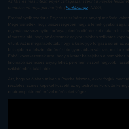
Az MIT és más intézmények csillagászai szerint a Psyche felszíné
homokszerű anyagok borítják. (
Fantáziarajz
: NASA)
Eredményeik szerint a Psyche felszínére az anyagi minőség változ
Megerősítették, hogy összességében nagy a fémek gyakorisága, de
egymáshoz viszonyított aránya jelentős eltéréseket mutat a felszín
támasztja alá, hogy az égitestnek egykor valóban szilikátos köpen
eltűnt. Azt is megállapították, hogy a kisbolygó forgása során az 
belsejében a felszín hőmérséklete gyorsabban változik, mint a krá
Ebből következtettek arra, hogy a kráter belsejében a homokhoz h
finomabb szemcsés anyag lehet, peremén viszont nagyobb, lass
sziklatömbök találhatók.
Azt, hogy valójában milyen a Psyche felszíne, akkor fogjuk megtu
részletes, színes képeket közvetít az égitestről és körülötte keri
neutronspektrométerével méréseket végez.