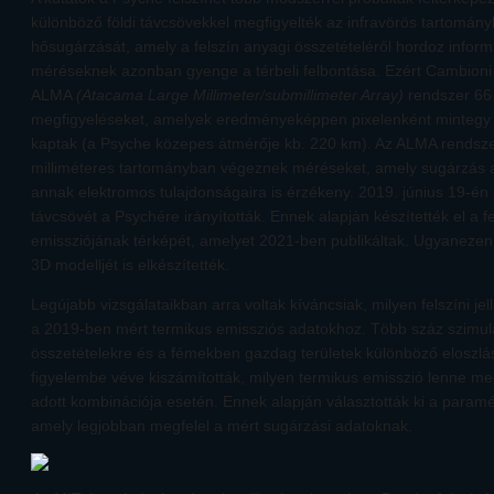
különböző földi távcsövekkel megfigyelték az infravörös tartomány
hősugárzását, amely a felszín anyagi összetételéről hordoz inform
méréseknek azonban gyenge a térbeli felbontása. Ezért Cambioni 
ALMA
(Atacama Large Millimeter/submillimeter Array)
rendszer 66 
megfigyeléseket, amelyek eredményeképpen pixelenként mintegy 
kaptak (a Psyche közepes átmérője kb. 220 km). Az ALMA rendsze
milliméteres tartományban végeznek méréseket, amely sugárzás a
annak elektromos tulajdonságaira is érzékeny. 2019. június 19-é
távcsövét a Psychére irányították. Ennek alapján készítették el a f
emissziójának térképét, amelyet 2021-ben publikáltak. Ugyanezen
3D modelljét is elkészítették.
Legújabb vizsgálataikban arra voltak kíváncsiak, milyen felszíni je
a 2019-ben mért termikus emissziós adatokhoz. Több száz szimul
összetételekre és a fémekben gazdag területek különböző eloszlás
figyelembe véve kiszámították, milyen termikus emisszió lenne m
adott kombinációja esetén. Ennek alapján választották ki a param
amely legjobban megfelel a mért sugárzási adatoknak.