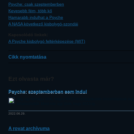
Psyche: csak szeptemberben
Kevesebb fém, több kő
Hamarabb indulhat a Psyche
A NASA következő kisbolygó-szondái
Kapcsolódó linkek:
A Psyche kisbolygó feltérképezése (MIT)
Cikk nyomtatása
Ezt olvasta már?
Psyche: szeptemberben sem indul
Alig egy hónapja írtuk, hogy a NASA kisbolygókutató űrszondájának augu
elhalasztották. Most már úgy tűnik, hogy 2023-ig...
2022.06.29.
A rovat archívuma