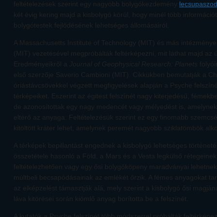
feltételezések szerint egy nagyobb bolygókezdemény
lecsupaszod
két évig kering majd a kisbolygó körül, hogy minél több információ
bolygótestek fejlődésének lehetséges állomásairól.
A Massachusetts Institute of Technology (MIT) és más intézmények
(MIT) vezetésével megpróbálták feltérképezni, mit láthat majd az út
Eredményeikről a
Journal of Geophysical Research: Planets
folyó
első szerzője Saverio Cambioni (MIT). Cikkükben bemutatják a Ch
óriástávcsövekkel végzett megfigyelések alapján a Psyche felszíné
térképeiket. Eszerint az égitest felszínét nagy kiterjedésű, fémekb
de azonosítottak egy nagy medencét vagy mélyedést is, amelynek
eltérő az anyaga. Feltételezésük szerint ez egy finomabb szemcs
kitöltött kráter lehet, amelynek peremét nagyobb sziklatömbök alko
A térképek bepillantást engednek a kisbolygó lehetséges történetébe
összetétele hasonló a Föld, a Mars és a Vesta legkülső rétegeinek
feltételezhetően vagy egy ősi bolygóköpeny maradványai lehetnek
múltbeli becsapódásainak az emlékét őrzik. A fémes anyagokat tar
az elképzelést támasztják alá, mely szerint a kisbolygó ősi magjá
láva kitörései során kiömlő anyag borította be a felszínét.
A kutatók a Psyche felszínét több módszerrel próbálták feltérkép