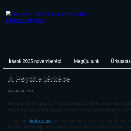
Írások 2025 novemberétől
Megújultunk
Űrkutatási
A Psyche térképe
2022.07.03. 07:15
Hamarosan (?) indul a NASA szondája a 16 Psyche kisbolygóh
megpróbálták feltérképezni, milyen látvány fogadhatja a szon
A legújabb
hírek szerint
még szeptemberben sem, legkorábban cs
Psyche űrszondája azonos nevű célpontjához, amely fémekben ga