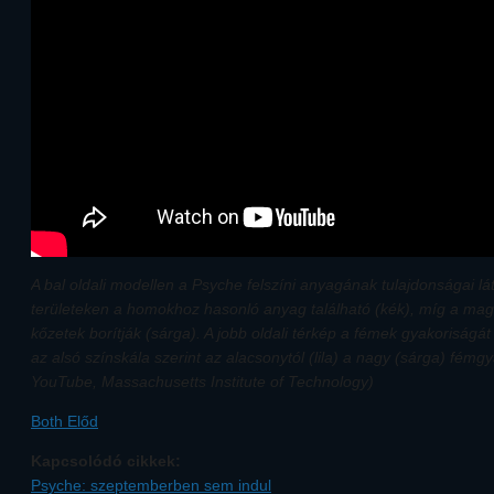
A bal oldali modellen a Psyche felszíni anyagának tulajdonságai l
területeken a homokhoz hasonló anyag található (kék), míg a mag
kőzetek borítják (sárga). A jobb oldali térkép a fémek gyakoriságát
az alsó színskála szerint az alacsonytól (lila) a nagy (sárga) fémgy
YouTube, Massachusetts Institute of Technology)
Both Előd
Kapcsolódó cikkek:
Psyche: szeptemberben sem indul