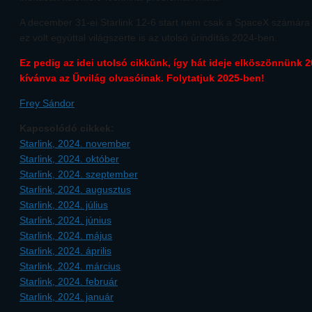
A december 31-ei Starlink 12-6 start nem csak a SpaceX számára j
ez volt egyúttal világszerte is az utolsó űrindítás 2024-ben.
Ez pedig az idei utolsó cikkünk, így hát ideje elköszönnünk 2
kívánva az Űrvilág olvasóinak. Folytatjuk 2025-ben!
Frey Sándor
Kapcsolódó cikkek:
Starlink, 2024. november
Starlink, 2024. október
Starlink, 2024. szeptember
Starlink, 2024. augusztus
Starlink, 2024. július
Starlink, 2024. június
Starlink, 2024. május
Starlink, 2024. április
Starlink, 2024. március
Starlink, 2024. február
Starlink, 2024. január