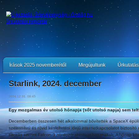
Írások 2025 novemberétől
Megújultunk
Űrkutatási
Starlink, 2024. december
2024.12.31. 08:45
Egy mozgalmas év utolsó hónapja (sőt utolsó napja) sem telt S
Decemberben összesen hét alkalommal bővítették a SpaceX épülő
szélessávú és rövid késleltetési idejű internetkapcsolatot biztosí
szokás szerint Falcon-9 hordozórakétákat használtak. A hónap kö