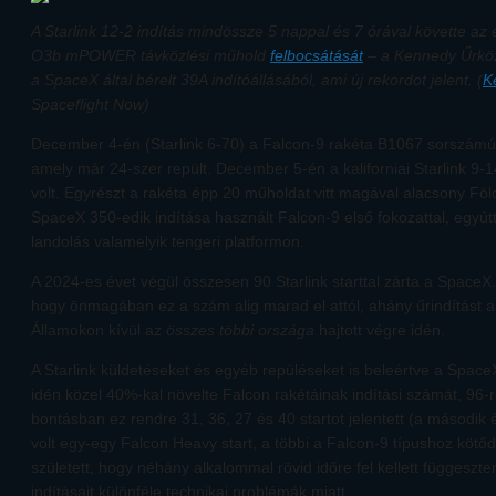
A Starlink 12-2 indítás mindössze 5 nappal és 7 órával követte az e
O3b mPOWER távközlési műhold
felbocsátását
– a Kennedy Űrközp
a SpaceX által bérelt 39A indítóállásából, ami új rekordot jelent. (
K
Spaceflight Now)
December 4-én (Starlink 6-70) a Falcon-9 rakéta B1067 sorszámú e
amely már 24-szer repült. December 5-én a kaliforniai Starlink 9-
volt. Egyrészt a rakéta épp 20 műholdat vitt magával alacsony Föld 
SpaceX 350-edik indítása használt Falcon-9 első fokozattal, egyútt
landolás valamelyik tengeri platformon.
A 2024-es évet végül összesen 90 Starlink starttal zárta a Space
hogy önmagában ez a szám alig marad el attól, ahány űrindítást a
Államokon kívül az
összes többi országa
hajtott végre idén.
A Starlink küldetéseket és egyéb repüléseket is beleértve a Space
idén közel 40%-kal növelte Falcon rakétáinak indítási számát, 96
bontásban ez rendre 31, 36, 27 és 40 startot jelentett (a másodi
volt egy-egy Falcon Heavy start, a többi a Falcon-9 típushoz kötőd
született, hogy néhány alkalommal rövid időre fel kellett függeszte
indításait különféle technikai problémák miatt.