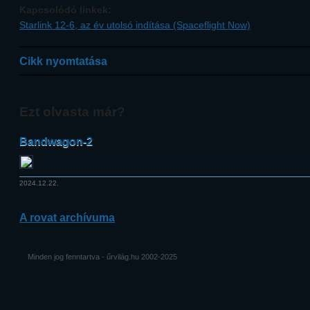
Kapcsolódó linkek:
Starlink 12-6, az év utolsó indítása (Spaceflight Now)
Cikk nyomtatása
Ezt olvasta már?
Bandwagon-2
A SpaceX költségmegosztásos startját Kaliforniából végezték egy Falcon
2024.12.22.
A rovat archívuma
Minden jog fenntartva - űrvilág.hu 2002-2025