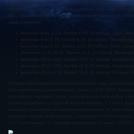
szünet, miközben a Falcon-9 rakéták négy alkalommal külső megren
decemberi Starlink startok adatait az alábbiak (elöl a nap, majd ma
perc, utána a küldetés sorszáma, az egyszerre felbocsátott műho
pedig a helyszín):
december 4-én 11:13, Starlink 6-70, 24 műhold, Cape Canav
december 5-én 1:29, Starlink 9-14, 20 műhold, Vandenberg 
december 8-án 6:12, Starlink 12-5, 23 műhold, Cape Canave
december 13-án 22:55, Starlink 11-2, 22 műhold, Vandenber
december 23-án 6:00, Starlink 12-2, 21 műhold, Kennedy Űr
december 29-én 2:58, Starlink 11-3, 22 műhold, Vandenberg
december 31-én 6:39, Starlink 12-6, 21 műhold, Kennedy Űr
A hónap érdekességei közül érdemes felidézni, hogy decemberben
földi mobiltelefonos összeköttetésre (
Direct to Cell
, DTC) alkalmas 
felbocsátása, legalábbis azoké, amelyekkel már megindulhat a k
kezdeti szolgáltatás az Egyesült Államok területén, a T-Mobil cégg
szöveges üzenetküldés tesztelésére kerítenek sort. Az ilyen felad
januárban kezdték el felbocsátani, a megszokott V2 Mini sorozatú tá
12-2 start összesen 21 műholdja közül például 13 darab volt DTC