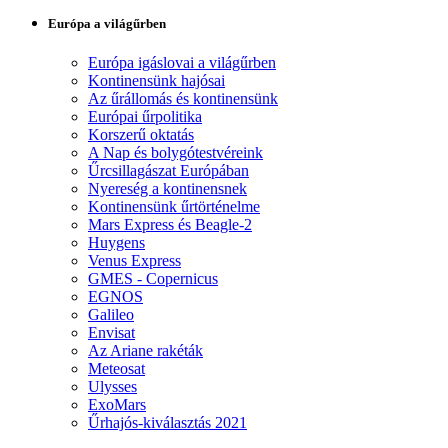
Európa a világűrben
Európa igáslovai a világűrben
Kontinensünk hajósai
Az űrállomás és kontinensünk
Európai űrpolitika
Korszerű oktatás
A Nap és bolygótestvéreink
Űrcsillagászat Európában
Nyereség a kontinensnek
Kontinensünk űrtörténelme
Mars Express és Beagle-2
Huygens
Venus Express
GMES - Copernicus
EGNOS
Galileo
Envisat
Az Ariane rakéták
Meteosat
Ulysses
ExoMars
Űrhajós-kiválasztás 2021