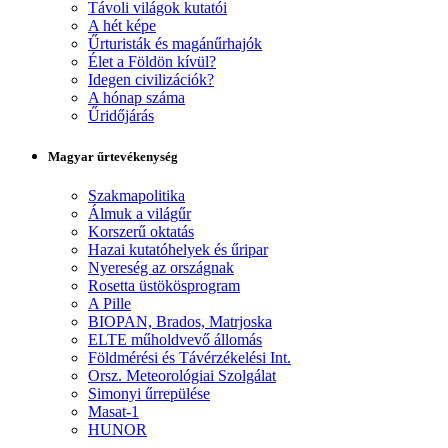
Távoli világok kutatói
A hét képe
Űrturisták és magánűrhajók
Élet a Földön kívül?
Idegen civilizációk?
A hónap száma
Űridőjárás
Magyar űrtevékenység
Szakmapolitika
Álmuk a világűr
Korszerű oktatás
Hazai kutatóhelyek és űripar
Nyereség az országnak
Rosetta üstökösprogram
A Pille
BIOPAN, Brados, Matrjoska
ELTE műholdvevő állomás
Földmérési és Távérzékelési Int.
Orsz. Meteorológiai Szolgálat
Simonyi űrrepülése
Masat-1
HUNOR