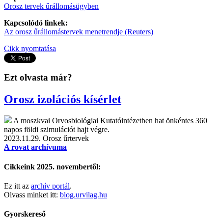
Orosz tervek űrállomásügyben
Kapcsolódó linkek:
Az orosz űrállomástervek menetrendje (Reuters)
Cikk nyomtatása
Ezt olvasta már?
Orosz izolációs kísérlet
A moszkvai Orvosbiológiai Kutatóintézetben hat önkéntes 360
napos földi szimulációt hajt végre.
2023.11.29.
Orosz űrtervek
A rovat archívuma
Cikkeink 2025. novembertől:
Ez itt az
archív portál
.
Olvass minket itt:
blog.urvilag.hu
Gyorskereső