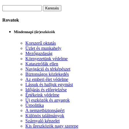
Rovatok
Mindennapi (űr)eszközök
Korszerű oktatás
Üzlet és munkahely
Mezőgazdaság
Környezetünk védelme
Katasztrófák ellen
Navigáció és térképészet
Biztonságos közlekedés
Az emberi élet védelme
Lássuk és halljuk egymást
Időjárás és előrejelzése
Értékeink védelme
Új eszközök és anyagok
Űrpolitika
A nemzetbiztonságért
Különös találmányok
Szárnyaló képzelet
Kis űreszközök nagy szerepe