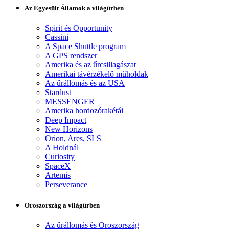
Az Egyesült Államok a világűrben
Spirit és Opportunity
Cassini
A Space Shuttle program
A GPS rendszer
Amerika és az űrcsillagászat
Amerikai távérzékelő műholdak
Az űrállomás és az USA
Stardust
MESSENGER
Amerika hordozórakétái
Deep Impact
New Horizons
Orion, Ares, SLS
A Holdnál
Curiosity
SpaceX
Artemis
Perseverance
Oroszország a világűrben
Az űrállomás és Oroszország