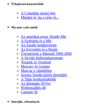
Űrhajózási katasztrófák
A Columbia utolsó útja
Minden jó, ha a vége jó...
Ma már csak emlék
Az amerikai-orosz Shuttle-Mir
A Szaljutok és a Mir
Az Apollo holdprogram
Az Enyergija és a Burán
Űreszközök a Marsnál 1960-2000
A Skylab űrállomásprogram
Vosztok és Voszhod
Mercury és Gemini
Magyar a világűrben
Szojuz-Apollo közös űrrepülés
A Titan hordozórakéták
Az űrkutatás 50 éve
Holdraszállás 40
Gagarin 50
Interjúk, vélemények