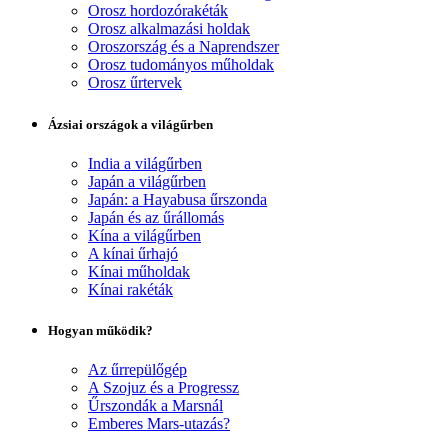
Orosz hordozórakéták
Orosz alkalmazási holdak
Oroszország és a Naprendszer
Orosz tudományos műholdak
Orosz űrtervek
Ázsiai országok a világűrben
India a világűrben
Japán a világűrben
Japán: a Hayabusa űrszonda
Japán és az űrállomás
Kína a világűrben
A kínai űrhajó
Kínai műholdak
Kínai rakéták
Hogyan működik?
Az űrrepülőgép
A Szojuz és a Progressz
Űrszondák a Marsnál
Emberes Mars-utazás?