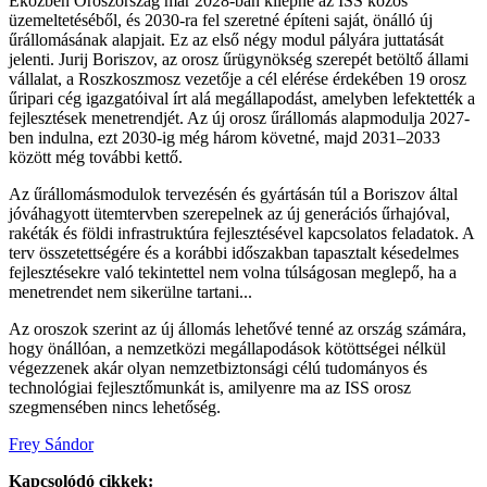
Eközben Oroszország már 2028-ban kilépne az ISS közös
üzemeltetéséből, és 2030-ra fel szeretné építeni saját, önálló új
űrállomásának alapjait. Ez az első négy modul pályára juttatását
jelenti. Jurij Boriszov, az orosz űrügynökség szerepét betöltő állami
vállalat, a Roszkoszmosz vezetője a cél elérése érdekében 19 orosz
űripari cég igazgatóival írt alá megállapodást, amelyben lefektették a
fejlesztések menetrendjét. Az új orosz űrállomás alapmodulja 2027-
ben indulna, ezt 2030-ig még három követné, majd 2031–2033
között még további kettő.
Az űrállomásmodulok tervezésén és gyártásán túl a Boriszov által
jóváhagyott ütemtervben szerepelnek az új generációs űrhajóval,
rakéták és földi infrastruktúra fejlesztésével kapcsolatos feladatok. A
terv összetettségére és a korábbi időszakban tapasztalt késedelmes
fejlesztésekre való tekintettel nem volna túlságosan meglepő, ha a
menetrendet nem sikerülne tartani...
Az oroszok szerint az új állomás lehetővé tenné az ország számára,
hogy önállóan, a nemzetközi megállapodások kötöttségei nélkül
végezzenek akár olyan nemzetbiztonsági célú tudományos és
technológiai fejlesztőmunkát is, amilyenre ma az ISS orosz
szegmensében nincs lehetőség.
Frey Sándor
Kapcsolódó cikkek: