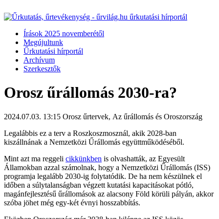
Írások 2025 novemberétől
Megújultunk
Űrkutatási hírportál
Archívum
Szerkesztők
Orosz űrállomás 2030-ra?
2024.07.03. 13:15
Orosz űrtervek, Az űrállomás és Oroszország
Legalábbis ez a terv a Roszkoszmosznál, akik 2028-ban
kiszállnának a Nemzetközi Űrállomás együttműködéséből.
Mint azt ma reggeli
cikkünkben
is olvashatták, az Egyesült
Államokban azzal számolnak, hogy a Nemzetközi Űrállomás (ISS)
programja legalább 2030-ig folytatódik. De ha nem készülnek el
időben a súlytalanságban végzett kutatási kapacitásokat pótló,
magánfejlesztésű űrállomások az alacsony Föld körüli pályán, akkor
szóba jöhet még egy-két évnyi hosszabbítás.