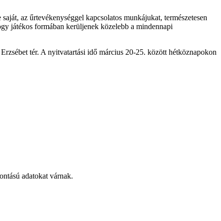
e saját, az űrtevékenységgel kapcsolatos munkájukat, természetesen
 hogy játékos formában kerüljenek közelebb a mindennapi
Erzsébet tér. A nyitvatartási idő március 20-25. között hétköznapokon
bontású adatokat várnak.