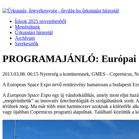
Írások 2025 novemberétől
Megújultunk
Űrkutatási hírportál
Archívum
Szerkesztők
PROGRAMAJÁNLÓ: Európai űrk
2013.03.08. 06:15
Nyereség a kontinensnek, GMES - Copernicus, Nav
A European Space Expo nevű rendezvény hamarosan a budapesti Erzsébe
A
European Space Expo
egy új vándorkiállítás, amely most eljut hazá
„megérinthetik” az innovatív űrtechnológiák és szolgáltatások sorát
térülnek meg. Ma már több mint harmincezer azoknak a különféle a
vagy újabban Copernicus program) alapulnak. Található közöttük a kö