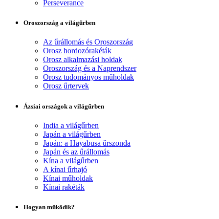
Perseverance
Oroszország a világűrben
Az űrállomás és Oroszország
Orosz hordozórakéták
Orosz alkalmazási holdak
Oroszország és a Naprendszer
Orosz tudományos műholdak
Orosz űrtervek
Ázsiai országok a világűrben
India a világűrben
Japán a világűrben
Japán: a Hayabusa űrszonda
Japán és az űrállomás
Kína a világűrben
A kínai űrhajó
Kínai műholdak
Kínai rakéták
Hogyan működik?