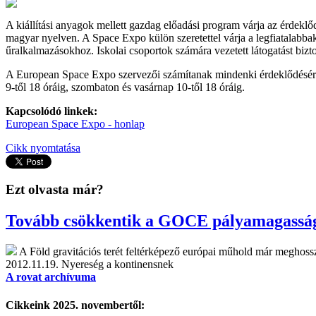
A kiállítási anyagok mellett gazdag előadási program várja az érdekl
magyar nyelven. A Space Expo külön szeretettel várja a legfiatalabba
űralkalmazásokhoz. Iskolai csoportok számára vezetett látogatást bizto
A European Space Expo szervezői számítanak mindenki érdeklődésére! A
9-től 18 óráig, szombaton és vasárnap 10-től 18 óráig.
Kapcsolódó linkek:
European Space Expo - honlap
Cikk nyomtatása
Ezt olvasta már?
Tovább csökkentik a GOCE pályamagassá
A Föld gravitációs terét feltérképező európai műhold már meghossza
2012.11.19.
Nyereség a kontinensnek
A rovat archívuma
Cikkeink 2025. novembertől: