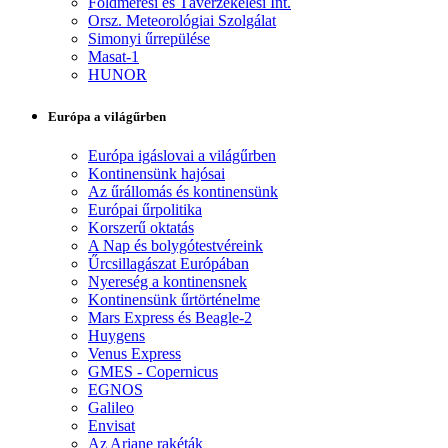
Földmérési és Távérzékelési Int.
Orsz. Meteorológiai Szolgálat
Simonyi űrrepülése
Masat-1
HUNOR
Európa a világűrben
Európa igáslovai a világűrben
Kontinensünk hajósai
Az űrállomás és kontinensünk
Európai űrpolitika
Korszerű oktatás
A Nap és bolygótestvéreink
Űrcsillagászat Európában
Nyereség a kontinensnek
Kontinensünk űrtörténelme
Mars Express és Beagle-2
Huygens
Venus Express
GMES - Copernicus
EGNOS
Galileo
Envisat
Az Ariane rakéták