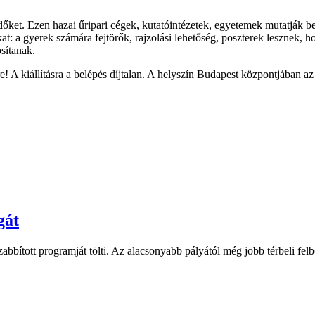
ődőket. Ezen hazai űripari cégek, kutatóintézetek, egyetemek mutatják b
kat: a gyerek számára fejtörők, rajzolási lehetőség, poszterek lesznek,
sítanak.
 kiállításra a belépés díjtalan. A helyszín Budapest központjában az 
gát
bbított programját tölti. Az alacsonyabb pályától még jobb térbeli fel