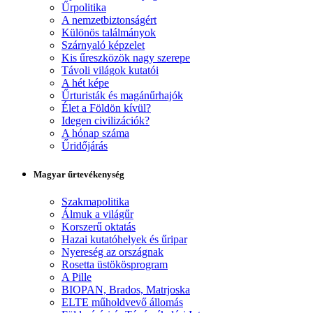
Űrpolitika
A nemzetbiztonságért
Különös találmányok
Szárnyaló képzelet
Kis űreszközök nagy szerepe
Távoli világok kutatói
A hét képe
Űrturisták és magánűrhajók
Élet a Földön kívül?
Idegen civilizációk?
A hónap száma
Űridőjárás
Magyar űrtevékenység
Szakmapolitika
Álmuk a világűr
Korszerű oktatás
Hazai kutatóhelyek és űripar
Nyereség az országnak
Rosetta üstökösprogram
A Pille
BIOPAN, Brados, Matrjoska
ELTE műholdvevő állomás