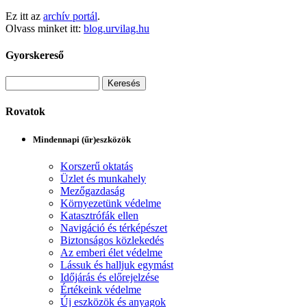
Ez itt az
archív portál
.
Olvass minket itt:
blog.urvilag.hu
Gyorskereső
Rovatok
Mindennapi (űr)eszközök
Korszerű oktatás
Üzlet és munkahely
Mezőgazdaság
Környezetünk védelme
Katasztrófák ellen
Navigáció és térképészet
Biztonságos közlekedés
Az emberi élet védelme
Lássuk és halljuk egymást
Időjárás és előrejelzése
Értékeink védelme
Új eszközök és anyagok