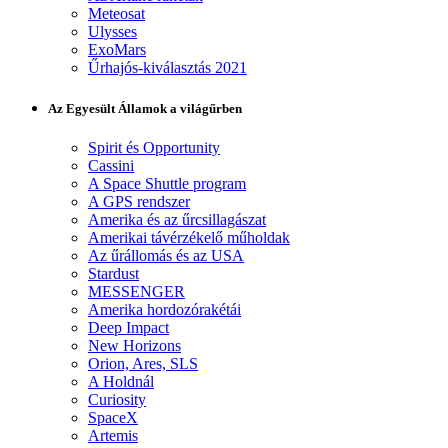
Meteosat
Ulysses
ExoMars
Űrhajós-kiválasztás 2021
Az Egyesült Államok a világűrben
Spirit és Opportunity
Cassini
A Space Shuttle program
A GPS rendszer
Amerika és az űrcsillagászat
Amerikai távérzékelő műholdak
Az űrállomás és az USA
Stardust
MESSENGER
Amerika hordozórakétái
Deep Impact
New Horizons
Orion, Ares, SLS
A Holdnál
Curiosity
SpaceX
Artemis