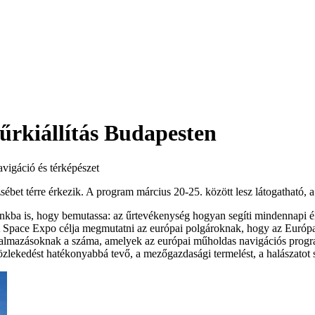
iállítás Budapesten
igáció és térképészet
t térre érkezik. A program március 20-25. között lesz látogatható, a
nkba is, hogy bemutassa: az űrtevékenység hogyan segíti mindennapi élet
. A Space Expo célja megmutatni az európai polgároknak, hogy az Európ
lkalmazásoknak a száma, amelyek az európai műholdas navigációs pr
zlekedést hatékonyabbá tevő, a mezőgazdasági termelést, a halászatot 