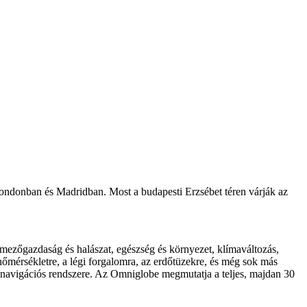
ondonban és Madridban. Most a budapesti Erzsébet téren várják az
 mezőgazdaság és halászat, egészség és környezet, klímaváltozás,
gerhőmérsékletre, a légi forgalomra, az erdőtüzekre, és még sok más
s navigációs rendszere. Az Omniglobe megmutatja a teljes, majdan 30