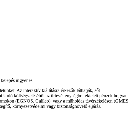
 belépés ingyenes.
ünket. Az interaktív kiállításra érkezők láthatják, sőt
ai Unió költségvetéséből az űrtevékenységbe fektetett pénzek hogyan
ogramokon (EGNOS, Galileo), vagy a műholdas távérzékelésen (GMES
segítő, környezetvédelmi vagy biztonságnövelő eljárás.