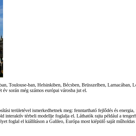
gában, Toulouse-ban, Helsinkiben, Bécsben, Brüsszelben, Larnacában, L
t év során még számos európai városba jut el.
ási területével ismerkedhetnek meg: fenntartható fejlődés és energia,
öld interaktív térbeli modellje foglalja el. Láthatók rajta például a ten
et foglal el kiállításon a Galileo, Európa most kiépülő saját műholda