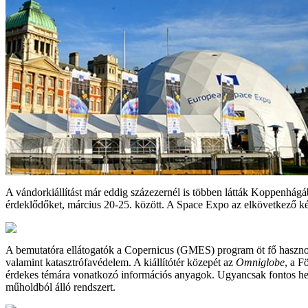
A vándorkiállítást már eddig százezernél is többen látták Koppenhá
érdeklődőket, március 20-25. között. A Space Expo az elkövetkező ké
A bemutatóra ellátogatók a Copernicus (GMES) program öt fő hasznosít
valamint katasztrófavédelem. A kiállítótér közepét az
Omniglobe
, a F
érdekes témára vonatkozó információs anyagok. Ugyancsak fontos hely
műholdból álló rendszert.