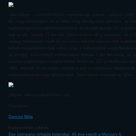
John Glenn – a NASA kitűzött menetrendje szerint – először 1962. 
fel, hogy elstartoljon, de az Atlas még mindig nem volt kész, az 
hajtóanyagtartály rakoncátlankodott. Az új start január 23-ra jelölte
volt az idő. Január 27-én már Glenn is benn ült a kabinban, de a
vastag felhőtakaró miatt 20 perccel a kitűzött időpont előtt leállítot
felhők megakadályozták volna, hogy a felbocsátást végig fényképe
az űrhajó). A következő indítási ablak február 1-jén lett volna, de e
üzemanyagtartályon meghiúsította. A február 15-i próbálkozás ism
1962. február 20-án aztán megtört a jég: a műszakiak hibátlannak 
meteorológusok szép időt jósoltak. John Glenn mehetett az űrbe.
(Képek: www.apolloarchive.com)
Folytatjuk!
Dancsó Béla
Kapcsolódó cikkek:
Egy csimpánz-űrhajós kalandjai: 45 éve repült a Mercury-5