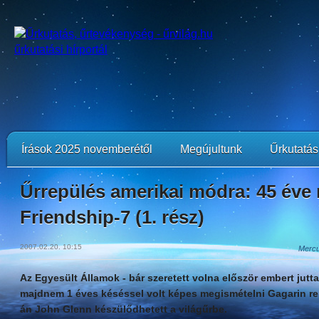
Írások 2025 novemberétől
Megújultunk
Űrkutatási
Űrrepülés amerikai módra: 45 éve 
Friendship-7 (1. rész)
2007.02.20. 10:15
Mercu
Az Egyesült Államok - bár szeretett volna először embert jutta
majdnem 1 éves késéssel volt képes megismételni Gagarin rep
án John Glenn készülődhetett a világűrbe.