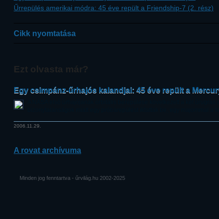
Űrrepülés amerikai módra: 45 éve repült a Friendship-7 (2. rész)
Cikk nyomtatása
Ezt olvasta már?
Egy csimpánz-űrhajós kalandjai: 45 éve repült a Mercur
A NASA első űrhajójának orbitális berepülése következett a két űrugrá
bizonytalanságok miatt egy próbarepülést iktattak be, egy majommal a f
2006.11.29.
A rovat archívuma
Minden jog fenntartva - űrvilág.hu 2002-2025