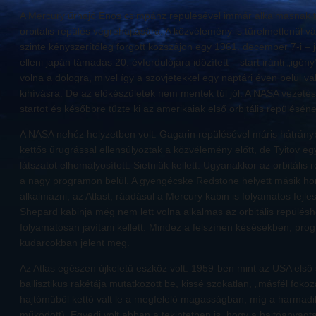
A Mercury űrhajó Enos csimpánz repülésével immár alkalmasnak ta
orbitális repülés végrehajtására. A közvélemény is türelmetlenül vá
szinte kényszerítőleg forgott közszájon egy 1961. december 7-i – 
elleni japán támadás 20. évfordulójára időzített – start iránti „igén
volna a dologra, mivel így a szovjetekkel egy naptári éven belül vá
kihívásra. De az előkészületek nem mentek túl jól. A NASA vezetés
startot és későbbre tűzte ki az amerikaiak első orbitális repüléséne
A NASA nehéz helyzetben volt. Gagarin repülésével máris hátrányb
kettős űrugrással ellensúlyoztak a közvélemény előtt, de Tyitov 
látszatot elhomályosított. Sietniük kellett. Ugyanakkor az orbitális 
a nagy programon belül. A gyengécske Redstone helyett másik hor
alkalmazni, az Atlast, ráadásul a Mercury kabin is folyamatos fejles
Shepard kabinja még nem lett volna alkalmas az orbitális repülésh
folyamatosan javítani kellett. Mindez a felszínen késésekben, p
kudarcokban jelent meg.
Az Atlas egészen újkeletű eszköz volt. 1959-ben mint az USA első s
ballisztikus rakétája mutatkozott be, kissé szokatlan, „másfél fokoz
hajtóműből kettő vált le a megfelelő magasságban, míg a harmadik
működött). Egyedi volt abban a tekintetben is, hogy a hajtóanyagt