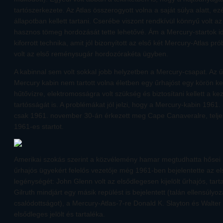
tartószerkezete. Az Atlas összerogyott volna a saját súlya alatt, ezér
állapotban kellett tartani. Cserébe viszont rendkívül könnyű volt 
hasznos tömeg hordozását tette lehetővé. Ám a Mercury-startok id
kiforrott technika, amit jól bizonyított az első két Mercury-Atlas p
volt az első reménysugár hordozórakéta ügyben.
A kabinnal sem volt sokkal jobb helyzetben a Mercury-csapat. Az ű
Mercury kabin nem tartott volna életben egy űrhajóst egy körön k
hűtővízre, elektromosságra volt szükség és biztosítani kellett a 
tartósságát is. A problémákat jól jelzi, hogy a Mercury-kabin 1961.
csak 1961. november 30-án érkezett meg Cape Canaveralre, telje
1961-es startot.
Amerikai szokás szerint a közvélemény hamar megtudhatta hősei 
űrhajós ügyekért felelős vezetője még 1961-ben bejelentette az els
legénységét: John Glenn volt az elsődlegesen kijelölt űrhajós, tart
Gilruth mindjárt egy másik repülést is bejelentett (talán ellensúly
csalódottságot), a Mercury-Atlas-7-re Donald K. Slayton és Walter 
elsődleges jelölt és tartaléka.