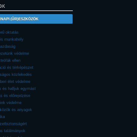
OK
NAPI (ŰR)ESZKÖZÖK
rű oktatás
 és munkahely
azdaság
ezetünk védelme
trófák ellen
ció és térképészet
nságos közlekedés
eri élet védelme
 és halljuk egymást
ás és előrejelzése
eink védelme
zközök és anyagok
ika
etbiztonságért
ös találmányok