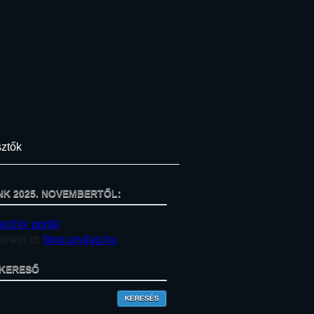
ztők
NK 2025. NOVEMBERTŐL:
archív portál
.
nket itt:
blog.urvilag.hu
KERESŐ