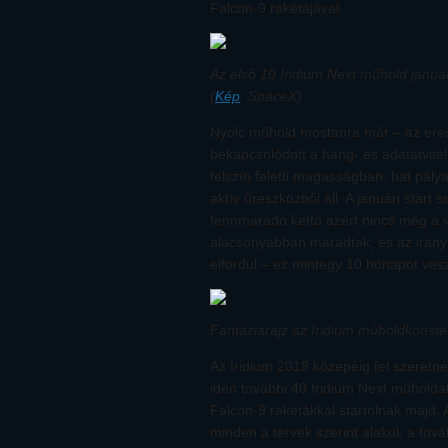
Falcon-9 rakétájával.
Az első 10 Iridium Next műhold január
(
Kép
: SpaceX)
Nyolc műhold mostanra már – az eredet
bekapcsolódott a hang- és adatátvite
felszín feletti magasságban, hat pál
aktív űreszközből áll. A januári start
fennmaradó kettő azért nincs még a 
alacsonyabban maradtak, és az irány
elfordul – ez mintegy 10 hónapot ves
Fantáziarajz az Iridium műholdkonstell
Az Iridium 2018 közepéig fel szeretné
idén további 40 Iridium Next műholdat
Falcon-9 rakétákkal startolnak majd. A
minden a tervek szerint alakul, a tov