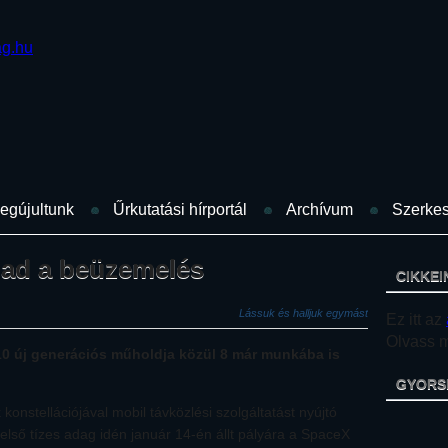
egújultunk
Űrkutatási hírportál
Archívum
Szerkes
alad a beüzemelés
CIKKEI
Lássuk és halljuk egymást
Ez itt az
Olvass mi
 10 új generációs műholdja közül 8 már munkába is
GYORS
onstellációjával mobil távközlési szolgáltatást nyújtó
z első tízes adag idén január 14-én állt pályára a SpaceX