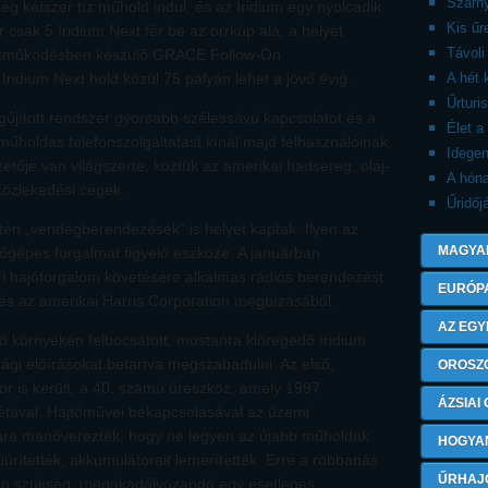
Szárny
 kétszer tíz műhold indul, és az Iridium egy nyolcadik
Kis ű
r csak 5 Iridium Next fér be az orrkúp alá, a helyet
Távoli
ttműködésben készülő GRACE Follow-On
ridium Next hold közül 75 pályán lehet a jövő évig.
A hét 
Űrturi
gújított rendszer gyorsabb szélessávú kapcsolatot és a
Élet a
műholdas telefonszolgáltatást kínál majd felhasználóinak.
Idegen
zetője van világszerte, köztük az amerikai hadsereg, olaj-
A hón
 közlekedési cégek.
Űridőj
etén „vendégberendezések” is helyet kaptak. Ilyen az
MAGYA
ülőgépes forgalmat figyelő eszköze. A januárban
eri hajóforgalom követésére alkalmas rádiós berendezést
EURÓP
 és az amerikai Harris Corporation megbízásából.
AZ EGY
ló környékén felbocsátott, mostanra kiöregedő Iridium
ági előírásokat betartva megszabadulni. Az első,
OROSZ
or is került, a 40. számú űreszköz, amely 1997
ÁZSIAI
étával. Hajtóművei bekapcsolásával az üzemi
ra manőverezték, hogy ne legyen az újabb műholdak
HOGYA
ürítették, akkumulátorait lemerítették. Erre a robbanás
ŰRHAJ
an szükség, megakadályozandó egy esetleges