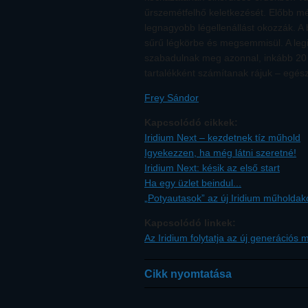
űrszemétfelhő keletkezését. Előbb mé
legnagyobb légellenállást okozzák. A
sűrű légkörbe és megsemmisül. A leg
szabadulnak meg azonnal, inkább 20 
tartalékként számítanak rájuk – egés
Frey Sándor
Kapcsolódó cikkek:
Iridium Next – kezdetnek tíz műhold
Igyekezzen, ha még látni szeretné!
Iridium Next: késik az első start
Ha egy üzlet beindul...
„Potyautasok” az új Iridium műholdak
Kapcsolódó linkek:
Az Iridium folytatja az új generációs 
Cikk nyomtatása