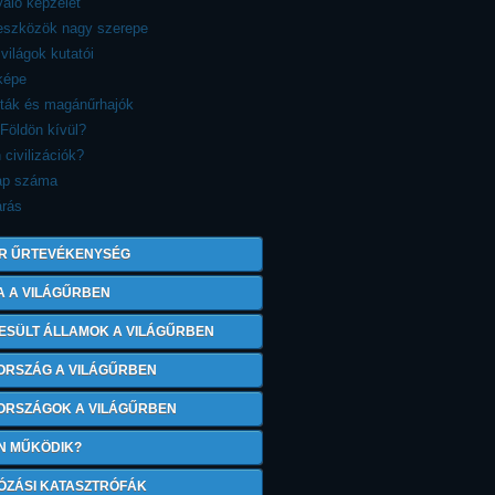
aló képzelet
reszközök nagy szerepe
 világok kutatói
képe
sták és magánűrhajók
 Földön kívül?
 civilizációk?
ap száma
árás
R ŰRTEVÉKENYSÉG
A A VILÁGŰRBEN
ESÜLT ÁLLAMOK A VILÁGŰRBEN
ORSZÁG A VILÁGŰRBEN
 ORSZÁGOK A VILÁGŰRBEN
N MŰKÖDIK?
ÓZÁSI KATASZTRÓFÁK