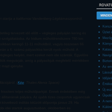
ROVAT
MINDEN
i startja a kaliforniai Vandenberg Légitámaszpontról.
Korsze
Üzlet
ileg tervezett idő előtt – végleges pályáján kering és
Mezőg
li szolgáltatásba. Az Iridium műholdrendszere 780 km
Körny
yasíkban keringő 11-11 műholdból, vagyis összesen 66
 során a 6. számú pályasíkba került nyolc műhold. A
Katasz
végleges helyén, mert ezeket nem ide szánták. Egyelőre
Navigá
ítók megvárják, amíg a pályasíkjuk megfelelő mértékben
Bizto
z majd igénybe.
Az emb
Lássuk
Időjár
ációjáról. (
Kép
: Thales Alenia Space)
Érték
Új es
 frissíteni teljes műholdparkját. Ennek érdekében még
Űrpolit
 állítanának pályára. Az újabb tízes csoportok ugyancsak
A nemz
 következő indítás kitűzött időpontja június 29. Ha
Külön
ábbi idei startok augusztusban, októberben és