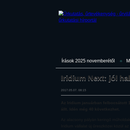
Írások 2025 novemberétől
M
Iridium Next: jól h
2017.05.07. 08:15
Az Iridium januárban felbocsátott
állt. Idén még 40 következhet.
Az alacsony pályán keringő műholdak k
Iridium vállalat új űreszközei közül a