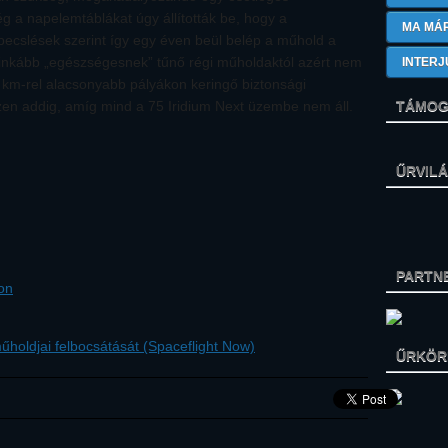
g a napelemtáblákat úgy állították be, hogy a
MA MÁ
 becslések szerint így egy éven beül belép a műhold a
inkább „egészségesnek” tűnő régi műholdaktól azért nem
INTERJ
km-rel alacsonyabb pályákon keringő biztonsági
zen addig, amíg mind a 75 Iridium Next üzembe nem áll.
TÁMOG
ŰRVIL
PARTN
on
műholdjai felbocsátását (Spaceflight Now)
ŰRKÖRK