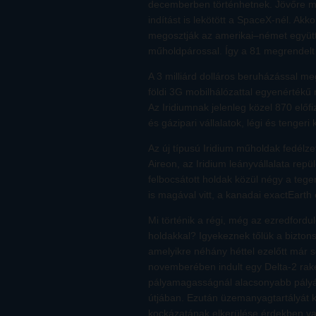
decemberben történhetnek. Jövőre még
indítást is lekötött a SpaceX-nél. Akko
megosztják az amerikai–német együ
műholdpárossal. Így a 81 megrendelt I
A 3 milliárd dolláros beruházással me
földi 3G mobilhálózattal egyenértékű 
Az Iridiumnak jelenleg közel 870 előfi
és gázipari vállalatok, légi és tengeri
Az új típusú Iridium műholdak fedélz
Aireon, az Iridium leányvállalata rep
felbocsátott holdak közül négy a teg
is magával vitt, a kanadai exactEarth
Mi történik a régi, még az ezredfordu
holdakkal? Igyekeznek tőlük a biztons
amelyikre néhány héttel ezelőtt már s
novemberében indult egy Delta-2 rak
pályamagasságnál alacsonyabb pályá
útjában. Ezután üzemanyagtartályát ki
kockázatának elkerülése érdekben v