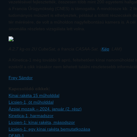
vezetésével fejlesztették, összesen több mint 200 egyetemi hallgat
a Francia Űrügynökség (CNES) is támogatta. A mindössze kb. 2 lit
tudományos műszert is elhelyeztek, például a töltött részecskék 
tér mérésére, de volt a műholdon nagyfelbontású kamera is. A cél
anomália részletes vizsgálata lett volna.
A 2,7 kg-os 2U CubeSat, a francia CASAA-Sat. (
Kép
: LAM)
A Kinetica-1 még további 9 apró, feltehetően kínai nanoműholdat i
ezekről a cikk írásakor nem lehetett találni részletesebb információ
Frey Sándor
Kapcsolódó cikkek:
Kínai rakéta 15 műholddal
Licsien-1, öt műholddal
Ázsiai mozaik – 2024. január (2. rész)
Kinetica-1, harmadszor
Licsien-1: kínai rakéta, másodszor
Licsien-1: egy kínai rakéta bemutatkozása
DEAR-1