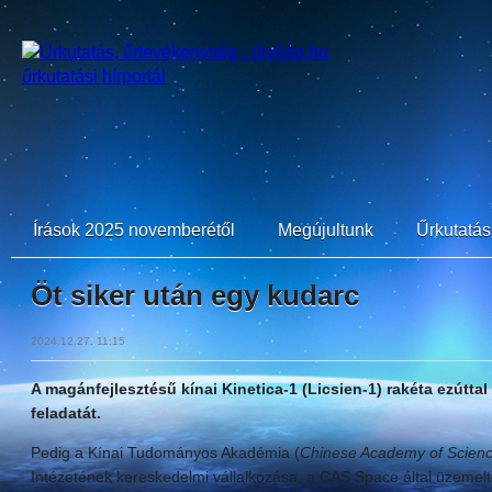
Írások 2025 novemberétől
Megújultunk
Űrkutatási
Öt siker után egy kudarc
2024.12.27. 11:15
A magánfejlesztésű kínai Kinetica-1 (Licsien-1) rakéta ezúttal 
feladatát.
Pedig a Kínai Tudományos Akadémia (
Chinese Academy of Scien
Intézetének kereskedelmi vállalkozása, a CAS Space által üzemel