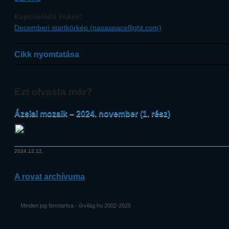
Kapcsolódó linkek:
Decemberi startkörkép (nasaspaceflight.com)
Cikk nyomtatása
Ezt olvasta már?
Ázsiai mozaik – 2024. november (1. rész)
Havi összefoglalónk az ázsiai és csendes-óceáni térség országai űrte
rövid, ám talán mégis érdekes híreit tartalmazza. Az első részben rakéták
2024.12.12.
A rovat archívuma
Minden jog fenntartva - űrvilág.hu 2002-2025