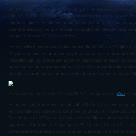
júliusa óta már öt alkalommal használták – idén eddig már három
én. A mostani startkísérlet helyszíne is a Kína északnyugati rész
volt. Az LS-130 jelű starthely egy kereskedelmi alapon működő légi
zónában fekszik. Az előző startokhoz hasonlóan a hasznos teherk
számára alacsony poláris napszinkron pályákat céloztak meg. Az 
magyar idő szerint 2:03-kor történt.
A négy szilárd hajtóanyagú fokozattal működő Licsien-1 (Lijian-1,
Y6 jelű repülése azonban mintegy 3 másodperccel a harmadik fok
instabillá vált. Így a fedélzeti autonóm biztonsági rendszer működé
parancsot az önmegsemmisítésre. Az első és második rakétafokoz
dolgukat. A probléma okának kiderítését természetesen megkezdt
A fő hasznos teher, a DEAR-3 (B300-L01) infografikája. (
Kép
: AZS
Az odaveszett űreszközök között volt a DEAR-3
(Discovery Explor
egy súlytalansági kísérleti platformként működő, a Földre való vi
Tulajdonosa az AZSpace nevű vállalkozás. Sikeres start esetén az
egy francia CubeSat, a 2 egységes (2U, 10 cm × 10 cm × 22,7 cm
a Marseille-i Asztrofizikai Laboratórium (
Laboratoire d'Astrophysiq