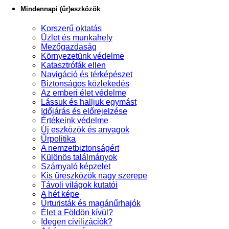
Mindennapi (űr)eszközök
Korszerű oktatás
Üzlet és munkahely
Mezőgazdaság
Környezetünk védelme
Katasztrófák ellen
Navigáció és térképészet
Biztonságos közlekedés
Az emberi élet védelme
Lássuk és halljuk egymást
Időjárás és előrejelzése
Értékeink védelme
Új eszközök és anyagok
Űrpolitika
A nemzetbiztonságért
Különös találmányok
Szárnyaló képzelet
Kis űreszközök nagy szerepe
Távoli világok kutatói
A hét képe
Űrturisták és magánűrhajók
Élet a Földön kívül?
Idegen civilizációk?