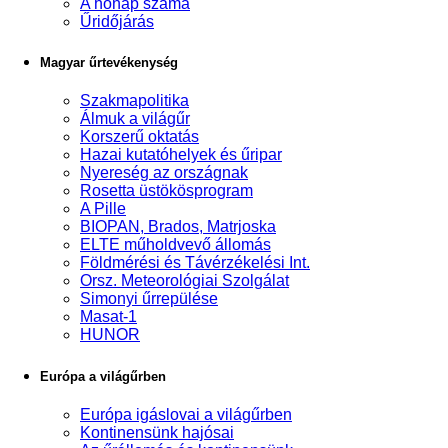
A hónap száma
Űridőjárás
Magyar űrtevékenység
Szakmapolitika
Álmuk a világűr
Korszerű oktatás
Hazai kutatóhelyek és űripar
Nyereség az országnak
Rosetta üstökösprogram
A Pille
BIOPAN, Brados, Matrjoska
ELTE műholdvevő állomás
Földmérési és Távérzékelési Int.
Orsz. Meteorológiai Szolgálat
Simonyi űrrepülése
Masat-1
HUNOR
Európa a világűrben
Európa igáslovai a világűrben
Kontinensünk hajósai