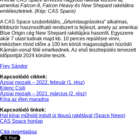
amerikai Falcon-9, Falcon Heavy és New Shepard rakétákra
emlékeztetnek. (Kép: CAS Space)
A CAS Space szuborbitális, „űrturistaugrásokra” alkalmas,
többször hasznosítható rendszert is fejleszt, amely az amerikai
Blue Origin cég New Shepard rakétájára hasonlít. Egyszerre
akár 7 utast tudnak majd kb. 10 perces repülésre vinni,
miközben rövid időre a 100 km körüli magasságban húzódó
Kármán-vonal fölé emelkednek. Az első tesztrepülés tervezett
időpontját 2024 körülre teszik.
Frey Sándor
Kapcsolódó cikkek:
Ázsiai mozaik – 2022. február (1. rész)
Kilenc Csili
Ázsiai mozaik – 2021. március (2. rész)
Kína az élen maradna
Kapcsolódó linkek:
Hat kínai műhold indult új típusú rakétával (Space News)
CAS Space honlap
Cikk nyomtatása