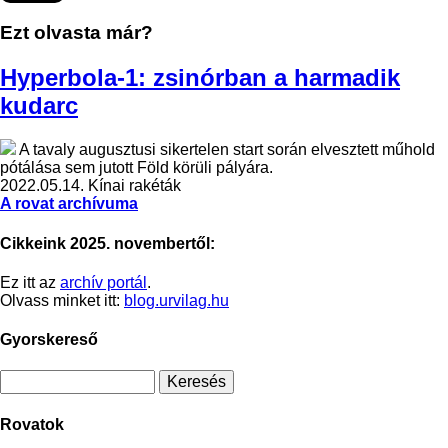
Ezt olvasta már?
Hyperbola-1: zsinórban a harmadik
kudarc
A tavaly augusztusi sikertelen start során elvesztett műhold
pótálása sem jutott Föld körüli pályára.
2022.05.14.
Kínai rakéták
A rovat archívuma
Cikkeink 2025. novembertől:
Ez itt az
archív portál
.
Olvass minket itt:
blog.urvilag.hu
Gyorskereső
Rovatok