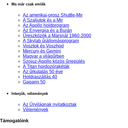
Ma már csak emlék
Az amerikai-orosz Shuttle-Mir
A Szaljutok és a Mir
Az Apollo holdprogram
Az Enyergija és a Burán
Űreszközök a Marsnál 1960-2000
A Skylab űrállomásprogram
Vosztok és Voszhod
Mercury és Gemini
Magyar a világűrben
Szojuz-Apollo közös űrrepülés
A Titan hordozórakéták
Az űrkutatás 50 éve
Holdraszállás 40
Gagarin 50
Interjúk, vélemények
Az Űrvilágnak nyilatkoztak
Vélemények
Támogatóink