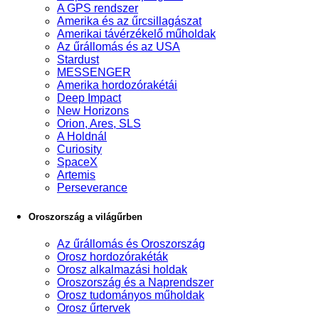
A GPS rendszer
Amerika és az űrcsillagászat
Amerikai távérzékelő műholdak
Az űrállomás és az USA
Stardust
MESSENGER
Amerika hordozórakétái
Deep Impact
New Horizons
Orion, Ares, SLS
A Holdnál
Curiosity
SpaceX
Artemis
Perseverance
Oroszország a világűrben
Az űrállomás és Oroszország
Orosz hordozórakéták
Orosz alkalmazási holdak
Oroszország és a Naprendszer
Orosz tudományos műholdak
Orosz űrtervek