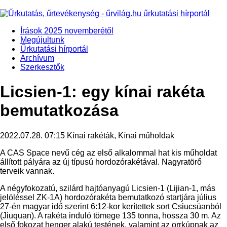
Írások 2025 novemberétől
Megújultunk
Űrkutatási hírportál
Archívum
Szerkesztők
Licsien-1: egy kínai rakéta
bemutatkozása
2022.07.28. 07:15
Kínai rakéták, Kínai műholdak
A CAS Space nevű cég az első alkalommal hat kis műholdat
állított pályára az új típusú hordozórakétával. Nagyratörő
terveik vannak.
A négyfokozatú, szilárd hajtóanyagú Licsien-1 (Lijian-1, más
jelöléssel ZK-1A) hordozórakéta bemutatkozó startjára július
27-én magyar idő szerint 6:12-kor kerítettek sort Csiucsüanból
(Jiuquan). A rakéta induló tömege 135 tonna, hossza 30 m. Az
első fokozat henger alakú testének, valamint az orrkúpnak az