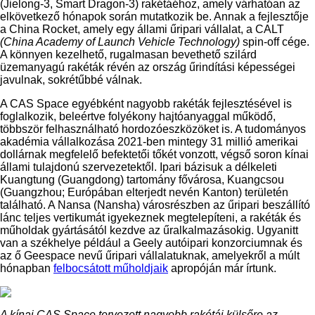
(Jielong-3, Smart Dragon-3) rakétáéhoz, amely várhatóan az
elkövetkező hónapok során mutatkozik be. Annak a fejlesztője
a China Rocket, amely egy állami űripari vállalat, a CALT
(China Academy of Launch Vehicle Technology)
spin-off cége.
A könnyen kezelhető, rugalmasan bevethető szilárd
üzemanyagú rakéták révén az ország űrindítási képességei
javulnak, sokrétűbbé válnak.
A CAS Space egyébként nagyobb rakéták fejlesztésével is
foglalkozik, beleértve folyékony hajtóanyaggal működő,
többször felhasználható hordozóeszközöket is. A tudományos
akadémia vállalkozása 2021-ben mintegy 31 millió amerikai
dollárnak megfelelő befektetői tőkét vonzott, végső soron kínai
állami tulajdonú szervezetektől. Ipari bázisuk a délkeleti
Kuangtung (Guangdong) tartomány fővárosa, Kuangcsou
(Guangzhou; Európában elterjedt nevén Kanton) területén
található. A Nansa (Nansha) városrészben az űripari beszállító
lánc teljes vertikumát igyekeznek megtelepíteni, a rakéták és
műholdak gyártásától kezdve az űralkalmazásokig. Ugyanitt
van a székhelye például a Geely autóipari konzorciumnak és
az ő Geespace nevű űripari vállalatuknak, amelyekről a múlt
hónapban
felbocsátott műholdjaik
apropóján már írtunk.
A kínai CAS Space tervezett nagyobb rakétái külsőre az