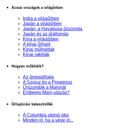
Ázsiai országok a világűrben
India a világűrben
Japán a világűrben
Japán: a Hayabusa űrszonda
Japán és az űrállomás
Kína a világűrben
A kínai űrhajó
Kínai műholdak
Kínai rakéták
Hogyan működik?
Az űrrepülőgép
A Szojuz és a Progressz
Űrszondák a Marsnál
Emberes Mars-utazás?
Űrhajózási katasztrófák
A Columbia utolsó útja
Minden jó, ha a vége jó...