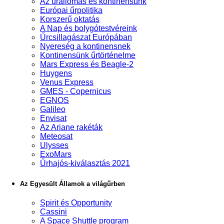
Az űrállomás és kontinensünk
Európai űrpolitika
Korszerű oktatás
A Nap és bolygótestvéreink
Űrcsillagászat Európában
Nyereség a kontinensnek
Kontinensünk űrtörténelme
Mars Express és Beagle-2
Huygens
Venus Express
GMES - Copernicus
EGNOS
Galileo
Envisat
Az Ariane rakéták
Meteosat
Ulysses
ExoMars
Űrhajós-kiválasztás 2021
Az Egyesült Államok a világűrben
Spirit és Opportunity
Cassini
A Space Shuttle program