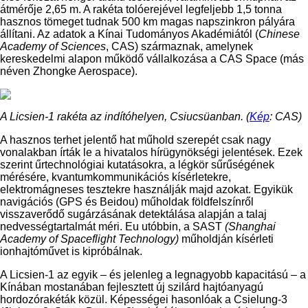
átmérője 2,65 m. A rakéta tolóerejével legfeljebb 1,5 tonna
hasznos tömeget tudnak 500 km magas napszinkron pályára
állítani. Az adatok a Kínai Tudományos Akadémiától (
Chinese
Academy of Sciences
, CAS) származnak, amelynek
kereskedelmi alapon működő vállalkozása a CAS Space (más
néven Zhongke Aerospace).
A Licsien-1 rakéta az indítóhelyen, Csiucsüanban. (
Kép
: CAS)
A hasznos terhet jelentő hat műhold szerepét csak nagy
vonalakban írták le a hivatalos hírügynökségi jelentések. Ezek
szerint űrtechnológiai kutatásokra, a légkör sűrűségének
mérésére, kvantumkommunikációs kísérletekre,
elektromágneses tesztekre használják majd azokat. Egyikük
navigációs (GPS és Beidou) műholdak földfelszínről
visszaverődő sugárzásának detektálása alapján a talaj
nedvességtartalmát méri. Eu utóbbin, a SAST
(Shanghai
Academy of Spaceflight Technology)
műholdján kísérleti
ionhajtóművet is kipróbálnak.
A Licsien-1 az egyik – és jelenleg a legnagyobb kapacitású – a
Kínában mostanában fejlesztett új szilárd hajtóanyagú
hordozórakéták közül. Képességei hasonlóak a Csielung-3