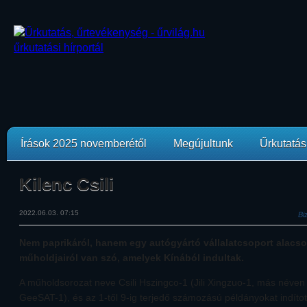
Írások 2025 novemberétől
Megújultunk
Űrkutatási
Kilenc Csili
2022.06.03. 07:15
Bi
Nem paprikáról, hanem egy autógyártó vállalatcsoport alacso
műholdjairól van szó, amelyek Kínából indultak.
A műholdsorozat neve Csili Hszingco-1 (Jili Xingzuo-1, más néve
GeeSAT-1), és az 1-től 9-ig terjedő számozású példányokat indítot