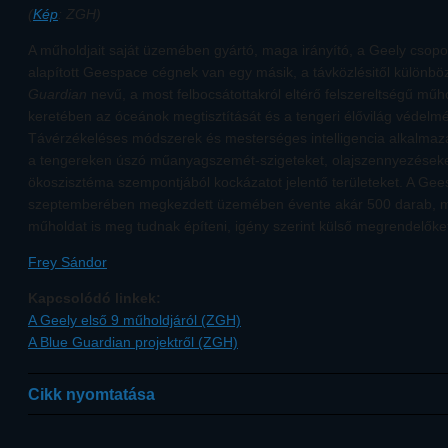
(
Kép
: ZGH)
A műholdjait saját üzemében gyártó, maga irányító, a Geely csopo
alapított Geespace cégnek van egy másik, a távközlésitől különbö
Guardian
nevű, a most felbocsátottakról eltérő felszereltségű műh
keretében az óceánok megtisztítását és a tengeri élővilág védelmét 
Távérzékeléses módszerek és mesterséges intelligencia alkalmaz
a tengereken úszó műanyagszemét-szigeteket, olajszennyezéseke
ökoszisztéma szempontjából kockázatot jelentő területeket. A Ge
szeptemberében megkezdett üzemében évente akár 500 darab, mo
műholdat is meg tudnak építeni, igény szerint külső megrendelőket 
Frey Sándor
Kapcsolódó linkek:
A Geely első 9 műholdjáról (ZGH)
A Blue Guardian projektről (ZGH)
Cikk nyomtatása