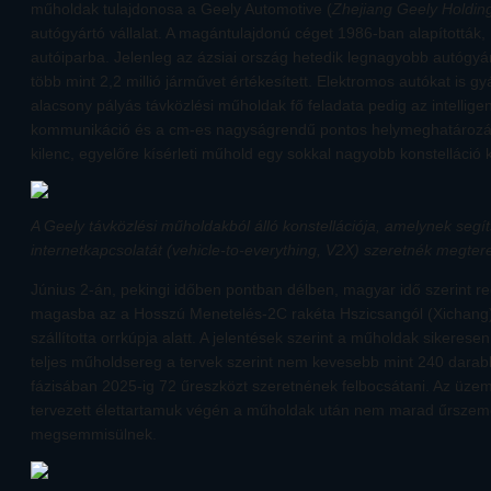
műholdak tulajdonosa a Geely Automotive (
Zhejiang Geely Holdin
autógyártó vállalat. A magántulajdonú céget 1986-ban alapították,
autóiparba. Jelenleg az ázsiai ország hetedik legnagyobb autógyá
több mint 2,2 millió járművet értékesített. Elektromos autókat is gy
alacsony pályás távközlési műholdak fő feladata pedig az intellig
kommunikáció és a cm-es nagyságrendű pontos helymeghatározásu
kilenc, egyelőre kísérleti műhold egy sokkal nagyobb konstelláció k
A Geely távközlési műholdakból álló konstellációja, amelynek segí
internetkapcsolatát (vehicle-to-everything, V2X) szeretnék megter
Június 2-án, pekingi időben pontban délben, magyar idő szerint r
magasba az a Hosszú Menetelés-2C rakéta Hszicsangól (Xichang), 
szállította orrkúpja alatt. A jelentések szerint a műholdak sikeresen e
teljes műholdsereg a tervek szerint nem kevesebb mint 240 darabbó
fázisában 2025-ig 72 űreszközt szeretnének felbocsátani. Az üzeme
tervezett élettartamuk végén a műholdak után nem marad űrszemé
megsemmisülnek.