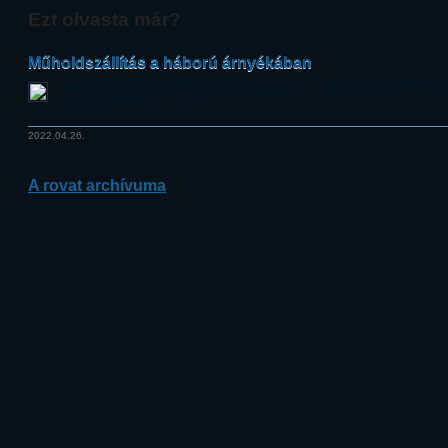
Ezt olvasta már?
Műholdszállítás a háború árnyékában
Orosz és ukrán speciális repülőgépek estek ki a rakétafokozatok és műh
feladatából a háború miatt.
2022.04.26.
A rovat archívuma