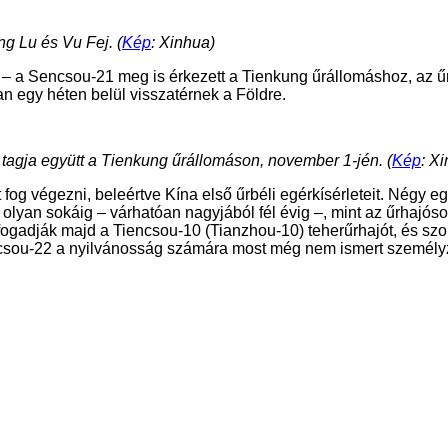
g Lu és Vu Fej. (
Kép
: Xinhua)
n – a Sencsou-21 meg is érkezett a Tienkung űrállomáshoz, az ű
an egy héten belül visszatérnek a Földre.
tagja együtt a Tienkung űrállomáson, november 1-jén. (
Kép
: X
t fog végezni, beleértve Kína első űrbéli egérkísérleteit. Négy 
lyan sokáig – várhatóan nagyjából fél évig –, mint az űrhajóso
fogadják majd a Tiencsou-10 (Tianzhou-10) teherűrhajót, és szo
ncsou-22 a nyilvánosság számára most még nem ismert személy