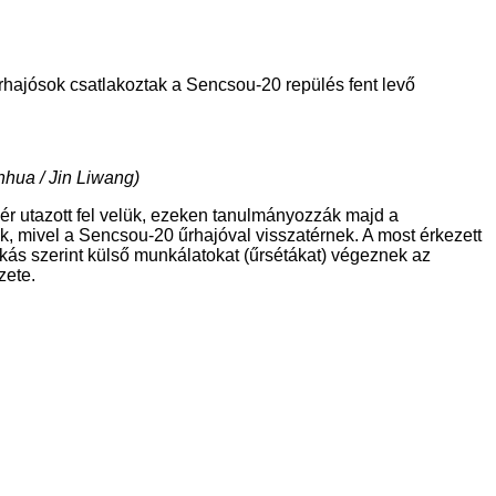
rhajósok csatlakoztak a Sencsou-20 repülés fent levő
inhua / Jin Liwang)
egér utazott fel velük, ezeken tanulmányozzák majd a
k, mivel a Sencsou-20 űrhajóval visszatérnek. A most érkezett
kás szerint külső munkálatokat (űrsétákat) végeznek az
zete.