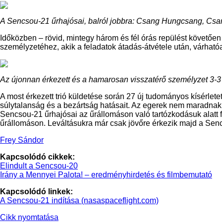
A Sencsou-21 űrhajósai, balról jobbra: Csang Hungcsang, Csan
Időközben – rövid, mintegy három és fél órás repülést követőe
személyzetéhez, akik a feladatok átadás-átvétele után, várható
Az újonnan érkezett és a hamarosan visszatérő személyzet 3-3 
A most érkezett trió küldetése során 27 új tudományos kísérlete
súlytalanság és a bezártság hatásait. Az egerek nem maradnak o
Sencsou-21 űrhajósai az űrállomáson való tartózkodásuk alatt 
űrállomáson. Leváltásukra már csak jövőre érkezik majd a Se
Frey Sándor
Kapcsolódó cikkek:
Elindult a Sencsou-20
Irány a Mennyei Palota! – eredményhirdetés és filmbemutató
Kapcsolódó linkek:
A Sencsou-21 indítása (nasaspaceflight.com)
Cikk nyomtatása