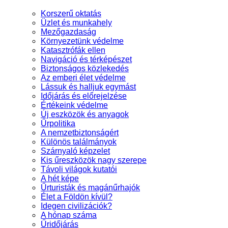
Korszerű oktatás
Üzlet és munkahely
Mezőgazdaság
Környezetünk védelme
Katasztrófák ellen
Navigáció és térképészet
Biztonságos közlekedés
Az emberi élet védelme
Lássuk és halljuk egymást
Időjárás és előrejelzése
Értékeink védelme
Új eszközök és anyagok
Űrpolitika
A nemzetbiztonságért
Különös találmányok
Szárnyaló képzelet
Kis űreszközök nagy szerepe
Távoli világok kutatói
A hét képe
Űrturisták és magánűrhajók
Élet a Földön kívül?
Idegen civilizációk?
A hónap száma
Űridőjárás