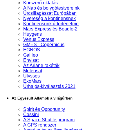
Korszerű oktatás
A Nap és bolygótestvéreink
Űrcsillagászat Európában
Nyereség a kontinensnek
Kontinensünk űrtörténelme
Mars Express és Beagle-2
Huygens
Venus Express
GMES - Copernicus
EGNOS
Galileo
Envisat
Az Ariane rakéták
Meteosat
Ulysses
ExoMars
Űrhajós-kiválasztás 2021
Az Egyesült Államok a világűrben
Spirit és Opportunity
Cassini
A Space Shuttle program
A GPS rendszer