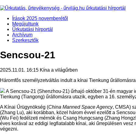
Írások 2025 novemberétől
Megújultunk
Űrkutatási hírportál
Archívum
Szerkesztők
Sencsou-21
2025.11.01. 16:15
Kína a világűrben
Háromfős személyzetváltás indult a kínai Tienkung űrállomásra
A Sencsou-21 (Shenzhou-21) űrhajó október 31-én magyar idő
Tienkung (Tiangong) űrállomásra utazik, egyben a 16. személyz
A Kínai Űrügynökség (
China Manned Space Agency
, CMSA) sz
(Zhang Lu), aki korábban, közel három évvel ezelőtt a Sencsou-
(Wu Fei) fedélzeti mérnök és Csang Hungcsang (Zhang Hongzhan
éves korával az eddigi legfiatalabb kínai, aki űrrepülésen vesz r
végezni.