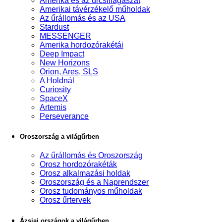
Amerika és az űrcsillagászat
Amerikai távérzékelő műholdak
Az űrállomás és az USA
Stardust
MESSENGER
Amerika hordozórakétái
Deep Impact
New Horizons
Orion, Ares, SLS
A Holdnál
Curiosity
SpaceX
Artemis
Perseverance
Oroszország a világűrben
Az űrállomás és Oroszország
Orosz hordozórakéták
Orosz alkalmazási holdak
Oroszország és a Naprendszer
Orosz tudományos műholdak
Orosz űrtervek
Ázsiai országok a világűrben