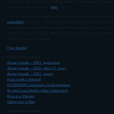
augusztus végi állomáshelye délen látható. A két helyszínt összek
kivehetők a marsi porban. (
Kép
: NAOC)
A kínai rover leszállóhelyének geológiai viszonyairól nemrég az
Ic
szakcikket
a kutatók. Azonosítják azokat a felszínformákat, amelye
tudományos szempontból a legfontosabbnak tartják. A rover jó mű
túlélte minimális tervezett élettartamát, a kutatásokat így a kommu
helyreállása után folytatják.
Frey Sándor
Kapcsolódó cikkek:
Ázsiai mozaik – 2021. augusztus
Ázsiai mozaik – 2021. július (2. rész)
Ázsiai mozaik – 2021. június
Kínai szelfi a Marsról
GYORSHÍR! Legördült a kínai marsjáró
Az első kínai képek a Mars felszínéről
Kína is a Marson
Útban lesz a Nap
Kapcsolódó linkek: