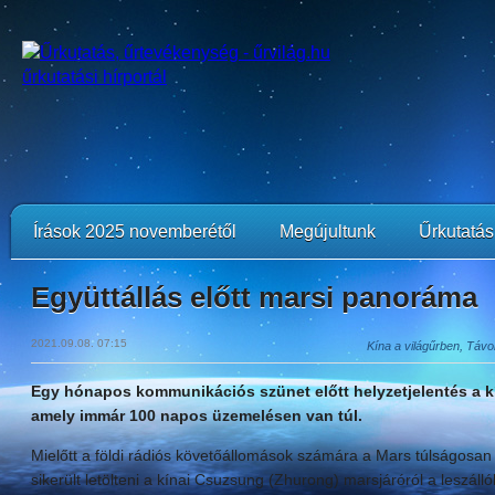
Írások 2025 novemberétől
Megújultunk
Űrkutatási
Együttállás előtt marsi panoráma
2021.09.08. 07:15
Kína a világűrben, Távo
Egy hónapos kommunikációs szünet előtt helyzetjelentés a kí
amely immár 100 napos üzemelésen van túl.
Mielőtt a földi rádiós követőállomások számára a Mars túlságosan
sikerült letölteni a kínai Csuzsung (Zhurong) marsjáróról a leszáll