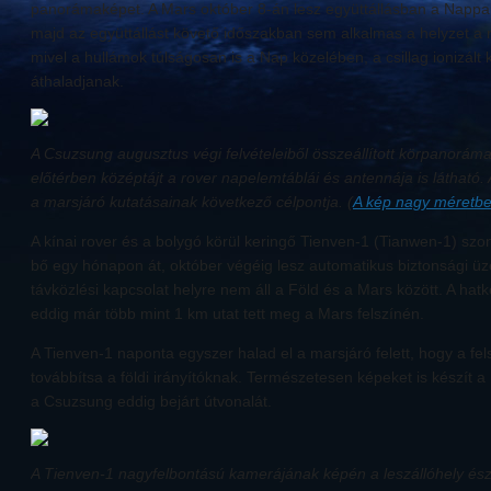
panorámaképet. A Mars október 8-án lesz együttállásban a Nappa
majd az együttállást követő időszakban sem alkalmas a helyzet a
mivel a hullámok túlságosan is a Nap közelében, a csillag ionizált 
áthaladjanak.
A Csuzsung augusztus végi felvételeiből összeállított körpanoráma
előtérben középtájt a rover napelemtáblái és antennája is látható.
a marsjáró kutatásainak következő célpontja. (
A kép nagy méretb
A kínai rover és a bolygó körül keringő Tienven-1 (Tianwen-1) sz
bő egy hónapon át, október végéig lesz automatikus biztonsági
távközlési kapcsolat helyre nem áll a Föld és a Mars között. A ha
eddig már több mint 1 km utat tett meg a Mars felszínén.
A Tienven-1 naponta egyszer halad el a marsjáró felett, hogy a fel
továbbítsa a földi irányítóknak. Természetesen képeket is készít a 
a Csuzsung eddig bejárt útvonalát.
A Tienven-1 nagyfelbontású kamerájának képén a leszállóhely és