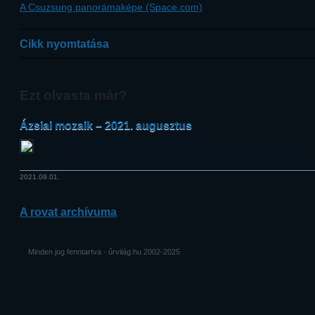
A Csuzsung panorámaképe (Space.com)
Cikk nyomtatása
Ezt olvasta már?
Ázsiai mozaik – 2021. augusztus
Havi sorozatunkban az ázsiai országok űrtevékenységével kapcsolatos o
melyek önálló cikkekhez túl rövidek, ám talán mégsem érdektelenek.
2021.09.01.
A rovat archívuma
Minden jog fenntartva - űrvilág.hu 2002-2025