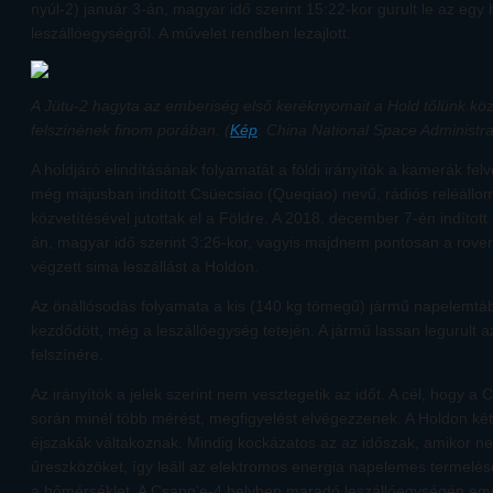
nyúl-2) január 3-án, magyar idő szerint 15:22-kor gurult le az eg
leszállóegységről. A művelet rendben lezajlott.
A Jütu-2 hagyta az emberiség első keréknyomait a Hold tőlünk köz
felszínének finom porában. (
Kép
: China National Space Administra
A holdjáró elindításának folyamatát a földi irányítók a kamerák felv
még májusban indított Csüecsiao (Queqiao) nevű, rádiós reléállo
közvetítésével jutottak el a Földre. A 2018. december 7-én indított
án, magyar idő szerint 3:26-kor, vagyis majdnem pontosan a rover e
végzett sima leszállást a Holdon.
Az önállósodás folyamata a kis (140 kg tömegű) jármű napelemtábl
kezdődött, még a leszállóegység tetején. A jármű lassan legurult a
felszínére.
Az irányítók a jelek szerint nem vesztegetik az időt. A cél, hogy a
során minél több mérést, megfigyelést elvégezzenek. A Holdon két
éjszakák váltakoznak. Mindig kockázatos az az időszak, amikor n
űreszközöket, így leáll az elektromos energia napelemes termelé
a hőmérséklet. A Csang'e-4 helyben maradó leszállóegységén egy