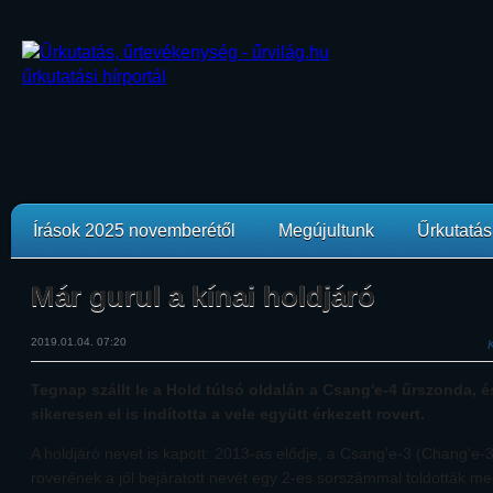
Írások 2025 novemberétől
Megújultunk
Űrkutatási
Már gurul a kínai holdjáró
2019.01.04. 07:20
K
Tegnap szállt le a Hold túlsó oldalán a Csang'e-4 űrszonda, 
sikeresen el is indította a vele együtt érkezett rovert.
A holdjáró nevet is kapott: 2013-as elődje, a Csang'e-3 (Chang'e-
roverének a jól bejáratott nevét egy 2-es sorszámmal toldották me