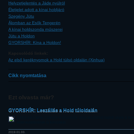
Helyzetjelentés a Jáde nyúlról
Életjelet adott a kínai holdjáró
Szegény Jütu
Álomban az Esők Tengerén
A kínai holdszonda műszerei
Jütu a Holdon
GYORSHÍR: Kína a Holdon!
Kapcsolódó linkek:
Az első keréknyomok a Hold túlsó oldalán (Xinhua)
Cikk nyomtatása
Ezt olvasta már?
GYORSHÍR: Leszállás a Hold túloldalán
Célba ért a kínai Csang'e-4 űrszonda: sima leszállást hajtott végre a 
Hold kutatásának új korszakát.
2019.01.03.