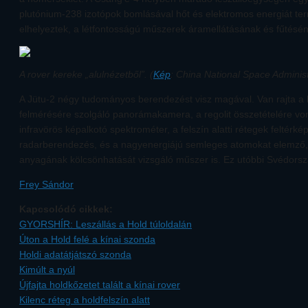
plutónium-238 izotópok bomlásával hőt és elektromos energiát te
elhelyeztek, a létfontosságú műszerek áramellátásának és fűtésén
A rover kereke „alulnézetből”. (
Kép
: China National Space Administ
A Jütu-2 négy tudományos berendezést visz magával. Van rajta a 
felmérésére szolgáló panorámakamera, a regolit összetételére v
infravörös képalkotó spektrométer, a felszín alatti rétegek feltérk
radarberendezés, és a nagyenergiájú semleges atomokat elemző, 
anyagának kölcsönhatását vizsgáló műszer is. Ez utóbbi Svédorsz
Frey Sándor
Kapcsolódó cikkek:
GYORSHÍR: Leszállás a Hold túloldalán
Úton a Hold felé a kínai szonda
Holdi adatátjátszó szonda
Kimúlt a nyúl
Újfajta holdkőzetet talált a kínai rover
Kilenc réteg a holdfelszín alatt