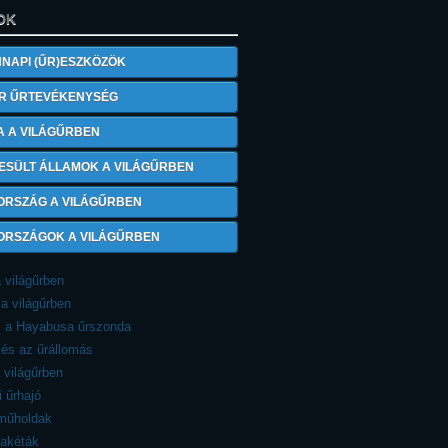
OK
NAPI (ŰR)ESZKÖZÖK
R ŰRTEVÉKENYSÉG
A A VILÁGŰRBEN
ESÜLT ÁLLAMOK A VILÁGŰRBEN
ORSZÁG A VILÁGŰRBEN
 ORSZÁGOK A VILÁGŰRBEN
a világűrben
a világűrben
: a Hayabusa űrszonda
és az űrállomás
 világűrben
i űrhajó
 műholdak
rakéták