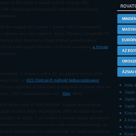
japán H-2A rakéta a tervek szerint még az idén
ROVAT
AT-GW üvegházgáz-megfigyelő műhold felbocsátását,
akétáknak.
MINDEN
26-án magyar idő szerint 7:24-kor volt a Tanegasima
MAGYA
 azonos nevű kis szigeten, Kjúsú (Kyushu) szigetétől 40
i szempontból Kagosima (Kagoshima) prefektúrához
EURÓP
 közül a délnyugati fekvésű.) A startot eredetileg
a hónap
AZ EGY
zbeszólt.
OROSZ
ÁZSIAI
ználták, a mostani volt a 49. és egyben utolsó előtti
alkalommal, az
IGS Optical-8 műhold felbocsátásakor
India 
43-szor végezték el sikeresen a dolgukat. A rakéta első és
Japán 
zelőtt, 2003 novemberében volt. (
Kép
: MHI)
Japán
ról figyeli majd a Föld felszínét. A japán kormányzati
Japán 
pán területe fölött végrehajtott 1988-as észak-koreai
Kína a
 sorozatból az előző, 7-es számú űreszköz tavaly januárban
A kína
tt adatokat természetesen nem csak nemzetbiztonsági, de
Kínai
elyzetek elhárításakor is alkalmazzák. Az újabb generációs
Kínai 