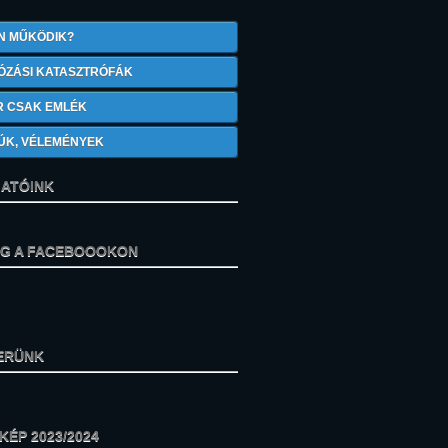
N MŰKÖDIK?
ÓZÁSI KATASZTRÓFÁK
R CSAK EMLÉK
ÚK, VÉLEMÉNYEK
ATÓINK
ÁG A FACEBOOOKON
ERÜNK
ÉP 2023/2024