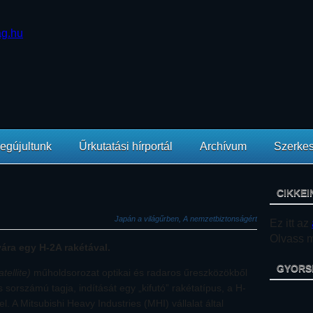
egújultunk
Űrkutatási hírportál
Archívum
Szerkes
CIKKEI
Japán a világűrben, A nemzetbiztonságért
Ez itt az
Olvass mi
ára egy H-2A rakétával.
GYORS
tellite)
műholdsorozat optikai és radaros űreszközökből
s sorszámú tagja, indítását egy „kifutó” rakétatípus, a H-
l. A Mitsubishi Heavy Industries (MHI) vállalat által