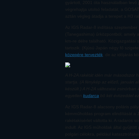
gyártott, 2001 óta használatban levő 
végrehajtja utolsó feladatát, a GOS
aztán végleg átadja a terepet a H3 r
Az IGS Radar-8 indítása szeptember 
(Tanegashima) űrközpontból, amely az
km-re délre található. Közigazgatás
tartozik. (Kjúsú Japán négy fő szigete
közepére tervezték
, de az időjárás kö
A H-2A rakétát idén már másodszor has
startja. (A fénykép az előző, januári 
készült.) A H-2A változatai zsinórban 
egyetlen
kudarca
bő két évtizeddel e
Az IGS Radar-8 alacsony poláris pályá
kémműholdas program elindítását a Ja
rakétakísérlet váltotta ki. A radaros
indult. Az IGS műholdak által gyűjtö
polgári célokra, például katasztrófah