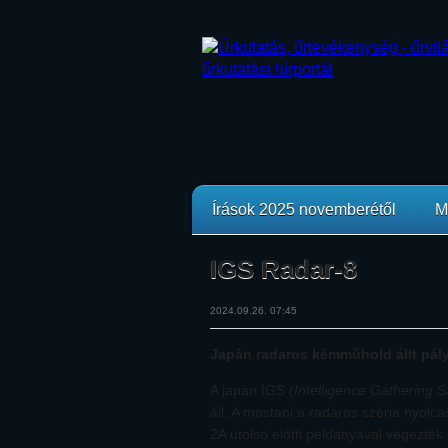
Írások 2025 novemberétől
M
IGS Radar-8
2024.09.26. 07:45
Japán radaros kémműhold állt pály
A japán IGS
(Intelligence Gathering Sa
áll. A mostani a radaros széria nyolca
2A utolsó előtti példányával végezték e