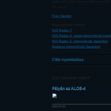
radarműholdak felszíni felbontása fél
30 cm-es.
Frey Sándor
Kapcsolódó cikkek:
IGS Radar-7
IGS Radar-6: japán kémműhold indul
IGS Radar-5: kémműhold Japánból
Radaros kémműhold Japánból
Cikk nyomtatása
Ezt olvasta már?
Pályán az ALOS-4
A fejlett japán radaros földmegfigyelő
juttatták alacsony Föld körüli pályára.
2024.07.02.