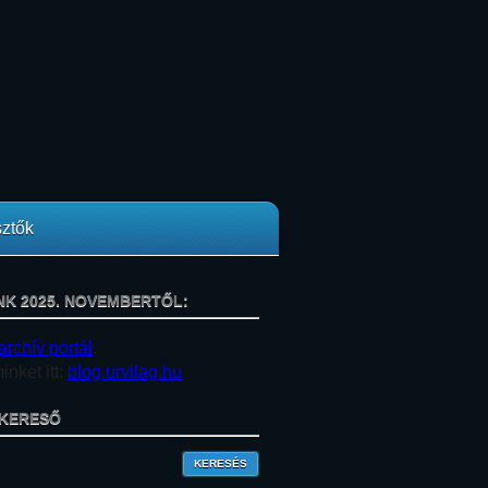
ztők
NK 2025. NOVEMBERTŐL:
archív portál
.
nket itt:
blog.urvilag.hu
KERESŐ