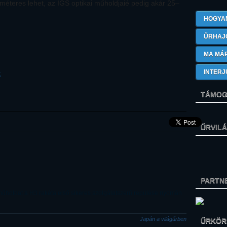
 méteres lehet, az IGS optikai műholdjaié pedig akár 25–
HOGYA
ŰRHAJ
MA MÁ
INTERJ
t
TÁMOG
ŰRVIL
PARTN
 műholdat a H3 rakéta első sikeres szolgálatszerű repülése nyomán
Japán a világűrben
ŰRKÖRK