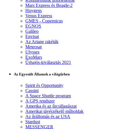
Kontinensünk űrtörténelme
Mars Express és Beagle-2
Huygens
Venus Express
GMES - Copernicus
EGNOS
Galileo
Envisat
Az Ariane rakéták
Meteosat
Ulysses
ExoMars
Űrhajós-kiválasztás 2021
Az Egyesült Államok a világűrben
Spirit és Opportunity
Cassini
A Space Shuttle program
A GPS rendszer
Amerika és az űrcsillagászat
Amerikai távérzékelő műholdak
Az űrállomás és az USA
Stardust
MESSENGER