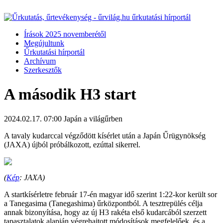
Írások 2025 novemberétől
Megújultunk
Űrkutatási hírportál
Archívum
Szerkesztők
A második H3 start
2024.02.17. 07:00
Japán a világűrben
A tavaly kudarccal végződött kísérlet után a Japán Űrügynökség
(JAXA) újból próbálkozott, ezúttal sikerrel.
(
Kép
: JAXA)
A startkísérletre február 17-én magyar idő szerint 1:22-kor került sor
a Tanegasima (Tanegashima) űrközpontból. A tesztrepülés célja
annak bizonyítása, hogy az új H3 rakéta első kudarcából szerzett
tapasztalatok alapján végrehajtott módosítások megfelelőek, és a