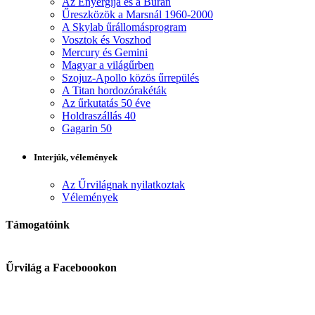
Az Enyergija és a Burán
Űreszközök a Marsnál 1960-2000
A Skylab űrállomásprogram
Vosztok és Voszhod
Mercury és Gemini
Magyar a világűrben
Szojuz-Apollo közös űrrepülés
A Titan hordozórakéták
Az űrkutatás 50 éve
Holdraszállás 40
Gagarin 50
Interjúk, vélemények
Az Űrvilágnak nyilatkoztak
Vélemények
Támogatóink
Űrvilág a Faceboookon