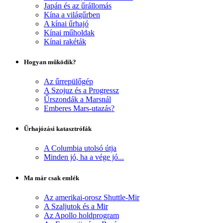
Japán és az űrállomás
Kína a világűrben
A kínai űrhajó
Kínai műholdak
Kínai rakéták
Hogyan működik?
Az űrrepülőgép
A Szojuz és a Progressz
Űrszondák a Marsnál
Emberes Mars-utazás?
Űrhajózási katasztrófák
A Columbia utolsó útja
Minden jó, ha a vége jó...
Ma már csak emlék
Az amerikai-orosz Shuttle-Mir
A Szaljutok és a Mir
Az Apollo holdprogram