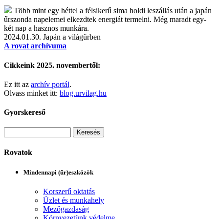
Több mint egy héttel a félsikerű sima holdi leszállás után a japán
űrszonda napelemei elkezdtek energiát termelni. Még maradt egy-
két nap a hasznos munkára.
2024.01.30.
Japán a világűrben
A rovat archívuma
Cikkeink 2025. novembertől:
Ez itt az
archív portál
.
Olvass minket itt:
blog.urvilag.hu
Gyorskereső
Rovatok
Mindennapi (űr)eszközök
Korszerű oktatás
Üzlet és munkahely
Mezőgazdaság
Környezetünk védelme