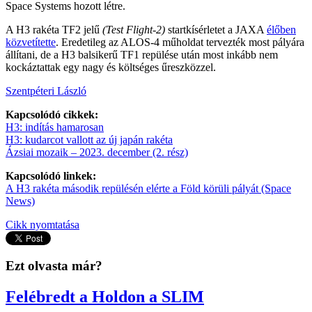
Space Systems hozott létre.
A H3 rakéta TF2 jelű
(Test Flight-2)
startkísérletet a JAXA
élőben
közvetítette
. Eredetileg az ALOS-4 műholdat tervezték most pályára
állítani, de a H3 balsikerű TF1 repülése után most inkább nem
kockáztattak egy nagy és költséges űreszközzel.
Szentpéteri László
Kapcsolódó cikkek:
H3: indítás hamarosan
H3: kudarcot vallott az új japán rakéta
Ázsiai mozaik – 2023. december (2. rész)
Kapcsolódó linkek:
A H3 rakéta második repülésén elérte a Föld körüli pályát (Space
News)
Cikk nyomtatása
Ezt olvasta már?
Felébredt a Holdon a SLIM