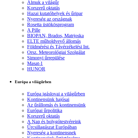
Álmuk a világűr
Korszerű oktatás
Hazai kutatóhelyek és űripar
Nyereség az országnak
Rosetta üstökösprogram
A Pille
BIOPAN, Brados, Matrjoska
ELTE műholdvevő állomás
Földmérési és Távérzékelési Int.
Orsz. Meteorológiai Szolgálat
Simonyi űrrepülése
Masat-1
HUNOR
Európa a világűrben
Európa igáslovai a világűrben
Kontinensünk hajósai
Az űrállomás és kontinensünk
Európai űrpolitika
Korszerű oktatás
A Nap és bolygótestvéreink
Űrcsillagászat Európában
Nyereség a kontinensnek