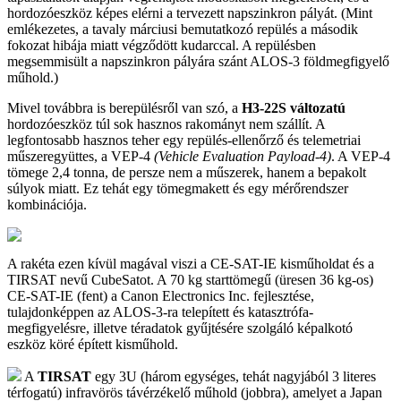
hordozóeszköz képes elérni a tervezett napszinkron pályát. (Mint
emlékezetes, a tavaly márciusi bemutatkozó repülés a második
fokozat hibája miatt végződött kudarccal. A repülésben
megsemmisült a napszinkron pályára szánt ALOS-3 földmegfigyelő
műhold.)
Mivel továbbra is berepülésről van szó, a
H3-22S változatú
hordozóeszköz túl sok hasznos rakományt nem szállít. A
legfontosabb hasznos teher egy repülés-ellenőrző és telemetriai
műszeregyüttes, a VEP-4
(Vehicle Evaluation Payload-4)
. A VEP-4
tömege 2,4 tonna, de persze nem a műszerek, hanem a bepakolt
súlyok miatt. Ez tehát egy tömegmakett és egy mérőrendszer
kombinációja.
A rakéta ezen kívül magával viszi a CE-SAT-IE kisműholdat és a
TIRSAT nevű CubeSatot. A 70 kg starttömegű (üresen 36 kg-os)
CE-SAT-IE (fent) a Canon Electronics Inc. fejlesztése,
tulajdonképpen az ALOS-3-ra telepített és katasztrófa-
megfigyelésre, illetve téradatok gyűjtésére szolgáló képalkotó
eszköz köré épített kisműhold.
A
TIRSAT
egy 3U (három egységes, tehát nagyjából 3 literes
térfogatú) infravörös távérzékelő műhold (jobbra), amelyet a Japan