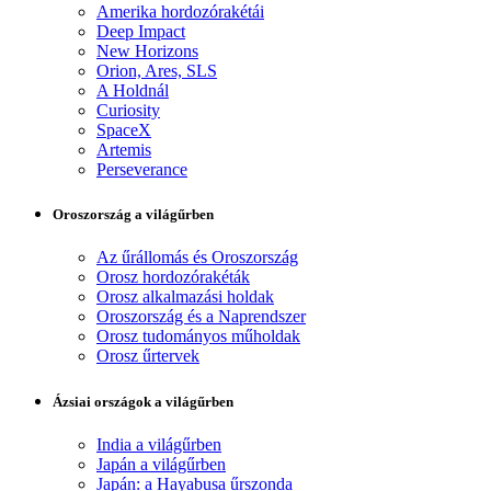
Amerika hordozórakétái
Deep Impact
New Horizons
Orion, Ares, SLS
A Holdnál
Curiosity
SpaceX
Artemis
Perseverance
Oroszország a világűrben
Az űrállomás és Oroszország
Orosz hordozórakéták
Orosz alkalmazási holdak
Oroszország és a Naprendszer
Orosz tudományos műholdak
Orosz űrtervek
Ázsiai országok a világűrben
India a világűrben
Japán a világűrben
Japán: a Hayabusa űrszonda