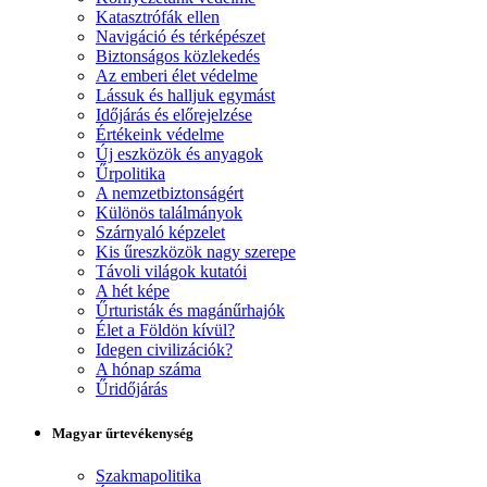
Katasztrófák ellen
Navigáció és térképészet
Biztonságos közlekedés
Az emberi élet védelme
Lássuk és halljuk egymást
Időjárás és előrejelzése
Értékeink védelme
Új eszközök és anyagok
Űrpolitika
A nemzetbiztonságért
Különös találmányok
Szárnyaló képzelet
Kis űreszközök nagy szerepe
Távoli világok kutatói
A hét képe
Űrturisták és magánűrhajók
Élet a Földön kívül?
Idegen civilizációk?
A hónap száma
Űridőjárás
Magyar űrtevékenység
Szakmapolitika