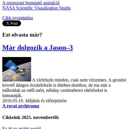
A monszunt bemutató animáció
NASA Scientific Visualization Studio
Cikk nyomtatása
Ezt olvasta már?
Már dolgozik a Jason–3
A vízfelszín minden, csak nem vízszintes. A geoidot
követő átlagos óceánfelszín is dimbes-dombos, de ma már a
műholdak az ettől mért, néhány centiméteres eltéréseket is
kimutatják.
2016.05.10.
Időjárás és előrejelzése
A rovat archívuma
Cikkeink 2025. novembertől:
Ez itt az
archív portál
.