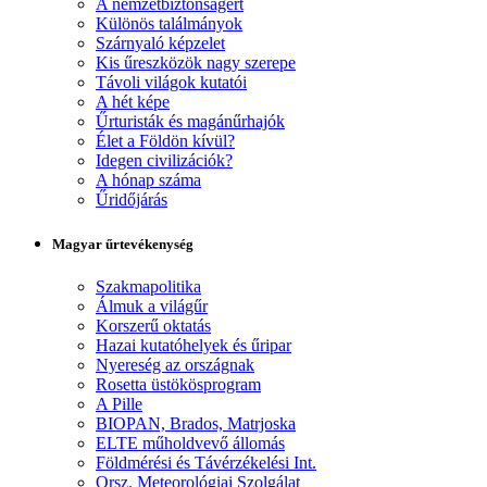
A nemzetbiztonságért
Különös találmányok
Szárnyaló képzelet
Kis űreszközök nagy szerepe
Távoli világok kutatói
A hét képe
Űrturisták és magánűrhajók
Élet a Földön kívül?
Idegen civilizációk?
A hónap száma
Űridőjárás
Magyar űrtevékenység
Szakmapolitika
Álmuk a világűr
Korszerű oktatás
Hazai kutatóhelyek és űripar
Nyereség az országnak
Rosetta üstökösprogram
A Pille
BIOPAN, Brados, Matrjoska
ELTE műholdvevő állomás
Földmérési és Távérzékelési Int.
Orsz. Meteorológiai Szolgálat