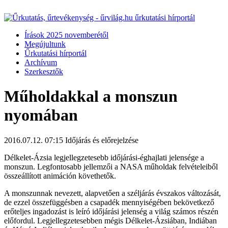
Írások 2025 novemberétől
Megújultunk
Űrkutatási hírportál
Archívum
Szerkesztők
Műholdakkal a monszun
nyomában
2016.07.12. 07:15
Időjárás és előrejelzése
Délkelet-Ázsia legjellegzetesebb időjárási-éghajlati jelensége a
monszun. Legfontosabb jellemzői a NASA műholdak felvételeiből
összeállított animáción követhetők.
A monszunnak nevezett, alapvetően a széljárás évszakos változását,
de ezzel összefüggésben a csapadék mennyiségében bekövetkező
erőteljes ingadozást is leíró időjárási jelenség a világ számos részén
előfordul. Legjellegzetesebben mégis Délkelet-Ázsiában, Indiában