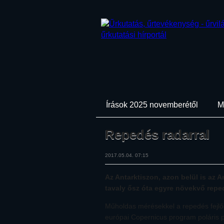
Írások 2025 novemberétől
M
Repedés radarral
2017.05.04. 07:15
Az Antarktiszon, azon belül is az An
tavaly ősz óta egyre növekvő reped
Műholdas mérésekkel a repedés fejl
európai Copernicus program poláris 