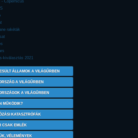
- Copernicus
S
o
t
ane rakéták
sat
es
rs
s-kiválasztás 2021
ESÜLT ÁLLAMOK A VILÁGŰRBEN
ORSZÁG A VILÁGŰRBEN
 ORSZÁGOK A VILÁGŰRBEN
N MŰKÖDIK?
ÓZÁSI KATASZTRÓFÁK
R CSAK EMLÉK
ÚK, VÉLEMÉNYEK