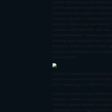
például néhány napos időközönként tu
követő radarmérés alapján előállítha
időpontok között a jégfelszín műholdi
esetében egy ciklus a hullámhossz fe
átellenes oldalain más-más mértékűt
jelenség ezeken feltűnőbb, mint akár
műholdfelvételeken. Ráadásul az utóbb
sötétség idején egyáltalán nem is leh
fényképek. Ezzel szemben a radar éjjel
mérések pótolhatatlanok a jég változ
felismerésében.
A Larsen C-jégself repedése (jobb olda
radaros méréseiből előállított interfe
2017 / Anna Hogg / CPOM / Priestly 
A selfjég a partról a tenger fölé ben
leszakad, szabadon úszó jéghegyek j
keletkező jéghegy területe rekordmér
vastagsága 350 m. Hogy pontosan mil