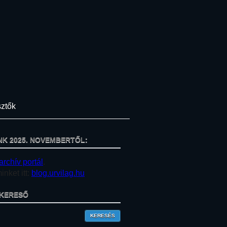
ztők
NK 2025. NOVEMBERTŐL:
archív portál
.
nket itt:
blog.urvilag.hu
KERESŐ