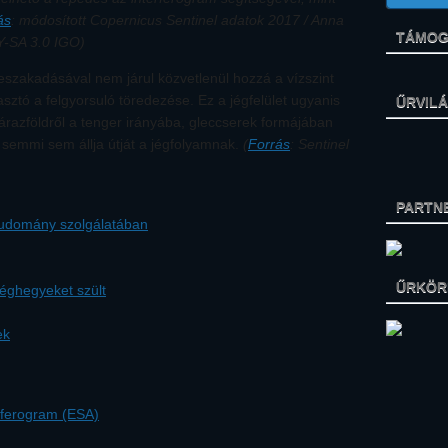
ás
: módosított Copernicus Sentinel adatok 2017 / Anna
TÁMOG
Y-SA 3.0 IGO)
 leszakadásával nem járul közvetlenül hozzá a vízszint
tó a felgyorsuló töredezése. Ez a jégfelület ugyanis
ŰRVIL
árazföldről a tenger irányába, gleccserek formájában
 semmi sem állja útját a jégfolyamnak.
(
Forrás
: Sentinel
PARTN
tudomány szolgálatában
ŰRKÖRK
jéghegyeket szült
ek
rferogram (ESA)