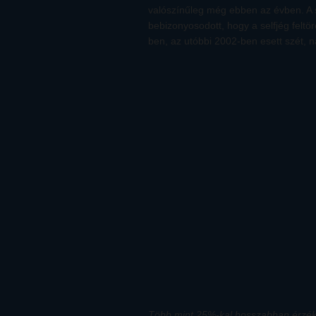
valószínűleg még ebben az évben. A
bebizonyosodott, hogy a selfjég feltö
ben, az utóbbi 2002-ben esett szét, na
Több mint 25%-kal hosszabban érzéke