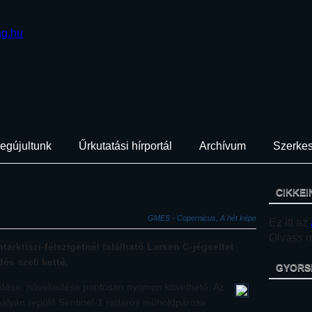
egújultunk
Űrkutatási hírportál
Archívum
Szerkes
CIKKEI
GMES - Copernicus, A hét képe
Ez itt az
Olvass mi
tarktiszi-félszigetnél található Larsen C-jégselfet
és szeli ketté.
GYORS
ődése, növekedése pontosan nyomon követhető. Az
pályán repülő Sentinel-1 radaros műholdpárosa