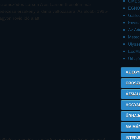
GMES 
 szomszédos Larsen A és Larsen B esetén már
EGNO
redezése érzékeny a klíma változására. Az előbbi 1995-
Galile
gyon rövid idő alatt.
Envisa
Az Ari
Meteo
Ulyss
ExoMa
Űrhajó
AZ EGY
OROSZ
ÁZSIAI
HOGYA
ŰRHAJ
MA MÁ
INTERJ
lhető a repedés az interferogram segítségével, mint