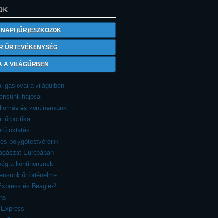
OK
NAPI (ŰR)ESZKÖZÖK
R ŰRTEVÉKENYSÉG
A A VILÁGŰRBEN
 igáslovai a világűrben
ensünk hajósai
llomás és kontinensünk
i űrpolitika
rű oktatás
és bolygótestvéreink
lagászat Európában
ség a kontinensnek
ensünk űrtörténelme
Express és Beagle-2
ns
 Express