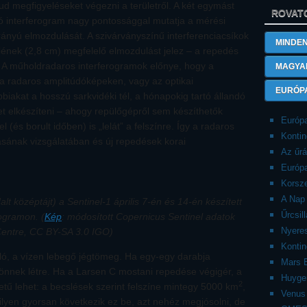
d megfigyeléseket végezni a területről. A két egymást
ROVAT
tó interferogram nagy pontossággal mutatja a mérési
rányú elmozdulását. A szivárványszínű interferenciacsíkok
MINDEN
lének (2,8 cm) megfelelő elmozdulást jelez – a repedés
. A műholdradaros interferogramok előnye, hogy a
MAGYA
 a radaros amplitúdóképeken, vagy az optikai
EURÓP
iakat a hosszú sarkvidéki tél, a hónapokig tartó állandó
et elkészíteni – ahogy repülőgépről sem készíthetők
Európa
 (és borult időben) is „lelát” a felszínre. Így a radaros
Kontin
ásának vizsgálatában és új repedések korai
Az űrá
Európa
Korsze
A Nap 
lt középtájt) a Sentinel-1 április 7-én és 14-én készített
Űrcsil
rogramon. (
Kép
: módosított Copernicus Sentinel adatok
Nyere
Centre, CC BY-SA 3.0 IGO)
Kontin
yúló, a vízen lebegő jégtömeg. Ha egy-egy darabja
Mars 
önnek létre. Ha a Larsen C mostani repedése végigér, a
Huyge
2
etű lehet: a becslések szerint felszíne mintegy 5000 km
,
Venus
yen gyorsan következik ez be, azt nehéz megjósolni, de