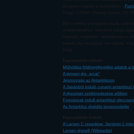
ahogyan csupán a radarképen. (
Forr
Hogg / CPOM / Priestly Centre, CC B
Bár a selfjég a tengeren úszik, ezért
emelkedéséhez, közvetve mégis aggasz
egyfajta „dugóként” akadályozza a sz
haladó jég mozgását. Ha eltűnik, már
blog)
Kapcsolódó cikkek:
Műholdas földmegfigyelési adatok a 
A tengeri jég „arcai”
Jégmozgás az Antarktiszon
A Japánból induló cunami antarktiszi 
A jégsziget széttöredezése előben
Fogyásnak indult antarktiszi gleccser
Az Antarktisz digitális terepmodellje
Kapcsolódó linkek:
A Larsen C repedése: Sentinel-1 inte
Larsen-jégself (Wikipedia)