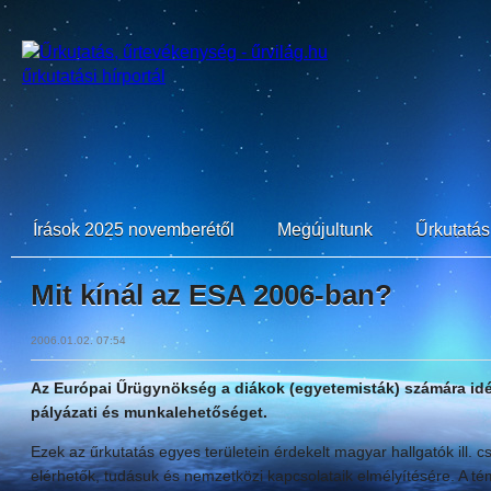
Írások 2025 novemberétől
Megújultunk
Űrkutatási
Mit kínál az ESA 2006-ban?
2006.01.02. 07:54
Az Európai Űrügynökség a diákok (egyetemisták) számára idé
pályázati és munkalehetőséget.
Ezek az űrkutatás egyes területein érdekelt magyar hallgatók ill. c
elérhetők, tudásuk és nemzetközi kapcsolataik elmélyítésére. A tém