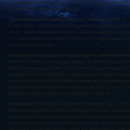
itt csak címszavakban tudjuk felvillantani. A programok részleteirő
(ld. lent) tájékozódhatnak az érdeklődők.
A
parabolarepülési kampány
jelentkezési határideje (január 15.)
át 2006 elejére. Korábban mi is időben jeleztük a pályázati lehető
először, annak már valószínűleg késő, de az év második felében biz
27 év közötti fiatalok csoportjai rövid ideig tartó súlytalanságban 
ötletével jelentkezhetnek.
A
Nemzetközi Asztronautikai Kongresszuson való részvételt
i
elmúlt évek során számos magyar hallgató is sikerrel pályázott err
2006-os kongresszus október 2-6. között lesz Spanyolországban, 
közelsége miatt idén feltehetően a megszokottnál is több résztvev
rendelkezésre álló keretből. Pályázni a kongresszuson bemutatan
kivonatával lehet. A jelentkezési határidő közeli: 2006. január 31. A
korlátozott számban doktorandusz hallgatók is lehetnek.
A
STRAPLEX
(STRAtospheric PLatform EXperiment) egy, a Portói
kezdeményezett sztratoszférikus ballonkísérlet-sorozat. A diákcs
lehetővé teszi a sztratoszféráig emelkedő, héliummal töltött ballono
végrehajtását. A ballon a terheléstől függően akár 40 km-es maga
repüléseket évente két kampány során, 6-6 alkalommal tervezik vé