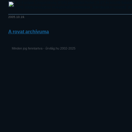
Az Európai Űrügynökség (ESA) pályázatot hirdet 18-27 év közötti fiatalo
tartó súlytalanságban elvégzendő kísérletekre. Jelentkezési határidő: d
2005.10.19.
A rovat archívuma
Minden jog fenntartva - űrvilág.hu 2002-2025