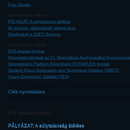
Frey Sándor
Kapcsolódó cikkek:
PÁLYÁZAT: A súlytalanság átélése
Az európai „diákműhold” startra kész
Elhallgatott a SSETI Express
Kapcsolódó linkek:
ESA oktatási honlap
Részvételi pályázat az 57. Nemzetközi Asztronautikai Kongresszu
Stratospheric Platform Experiment (STRAPLEX) honlap
Student Space Exploration and Technology Initiative (SSETI)
Young Engineers\' Satellite (YES)
Cikk nyomtatása
Ezt olvasta már?
PÁLYÁZAT: A súlytalanság átélése