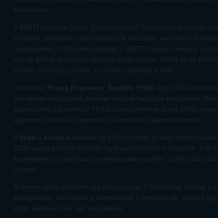
kezdődően.
A
SSETI
(Student Space Exploration and Technology Initiative) egy
program, amelynek célja űreszközök készítése európai és kanadai
részvételével. 2005-ben indították a SSETI Express miniatűr műhol
van az ESEO (European Student Earth Orbiter, 2008) és az ESM
Orbiter, 2010-12) projekt. Ez utóbbi célpontja a Hold.
A második
Young Engineers' Satellite (YES)
egy 2007-ben indíta
álló mesterséges hold, amelyet európai hallgatók készítenek. Ha
kapcsolódni a következő YES hold készítésébe. E két utóbbi prog
egyetemi (tanszéki) csoportok folyamatosan jelentkezhetnek.
A
Vega-1 oktatási kísérlet
az ESA tervezett új Vega hordozórakétá
2007 végén juttatna közel 80 kg hasznos terhet a világűrbe. A távközl
kísérleteket is tartalmazó projektjavaslat egyelőre az elbírálás f
várható.
Érdemes tehát időnként újra felkeresni az ESA oktatási oldalait a v
közeljövőben várhatóan új lehetőségek is megnyílnak, például egy
szóló konferencián való részvételre.