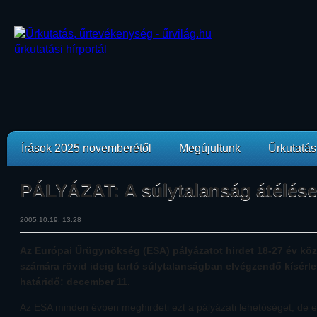
Írások 2025 novemberétől
Megújultunk
Űrkutatási
PÁLYÁZAT: A súlytalanság átélése
2005.10.19. 13:28
Az Európai Űrügynökség (ESA) pályázatot hirdet 18-27 év közöt
számára rövid ideig tartó súlytalanságban elvégzendő kísérle
határidő: december 11.
Az ESA minden évben meghirdeti ezt a pályázati lehetőséget, de