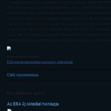
– magyarok még nem pályáztak. A nyertes pályázó csoportok 2006
ESA által szervezett parabolarepülésen, ahol az általuk kitalált és j
elvégezhetik. Egy csoport négy hallgatóból és egy kísérőből áll, 
tanárból. A kísérlet időtartamának illeszkednie kell a kb. 20 másod
repüléshez. PhD-hallgatók ugyan nem pályázhatnak, de kísérőként
programban. Jelentkezési határidő: 2005. december 11. A kísérlet 
fizikai, stb., a hallgatott szak nincs meghatározva. Részletes infor
az ESA parabolarepülési honlapján keresztül (a linket ld. lent) érhe
Kapcsolódó linkek:
ESA parabolarepülési kampány diákoknak
Cikk nyomtatása
Ezt olvasta már?
Az ESA új oktatási honlapja
Az Európai Űrügynökség új oktatási honlapot indított a sci.esa.int/educa