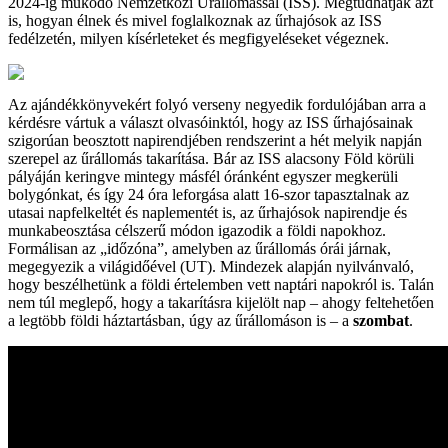
2024-ig működő Nemzetközi Űrállomással (ISS). Megtudhatják azt
is, hogyan élnek és mivel foglalkoznak az űrhajósok az ISS
fedélzetén, milyen kísérleteket és megfigyeléseket végeznek.
Az ajándékkönyvekért folyó verseny negyedik fordulójában arra a
kérdésre vártuk a választ olvasóinktól, hogy az ISS űrhajósainak
szigorúan beosztott napirendjében rendszerint a hét melyik napján
szerepel az űrállomás takarítása. Bár az ISS alacsony Föld körüli
pályáján keringve mintegy másfél óránként egyszer megkerüli
bolygónkat, és így 24 óra leforgása alatt 16-szor tapasztalnak az
utasai napfelkeltét és naplementét is, az űrhajósok napirendje és
munkabeosztása célszerű módon igazodik a földi napokhoz.
Formálisan az „időzóna”, amelyben az űrállomás órái járnak,
megegyezik a világidőével (UT). Mindezek alapján nyilvánvaló,
hogy beszélhetünk a földi értelemben vett naptári napokról is. Talán
nem túl meglepő, hogy a takarításra kijelölt nap – ahogy feltehetően
a legtöbb földi háztartásban, úgy az űrállomáson is – a
szombat
.