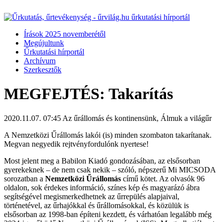
Írások 2025 novemberétől
Megújultunk
Űrkutatási hírportál
Archívum
Szerkesztők
MEGFEJTÉS: Takarítás
2020.11.07. 07:45
Az űrállomás és kontinensünk, Álmuk a világűr
A Nemzetközi Űrállomás lakói (is) minden szombaton takarítanak.
Megvan negyedik rejtvényfordulónk nyertese!
Most jelent meg a Babilon Kiadó gondozásában, az elsősorban
gyerekeknek – de nem csak nekik – szóló, népszerű Mi MICSODA
sorozatban a
Nemzetközi Űrállomás
című kötet. Az olvasók 96
oldalon, sok érdekes információ, színes kép és magyarázó ábra
segítségével megismerkedhetnek az űrrepülés alapjaival,
történetével, az űrhajókkal és űrállomásokkal, és közülük is
elsősorban az 1998-ban építeni kezdett, és várhatóan legalább még