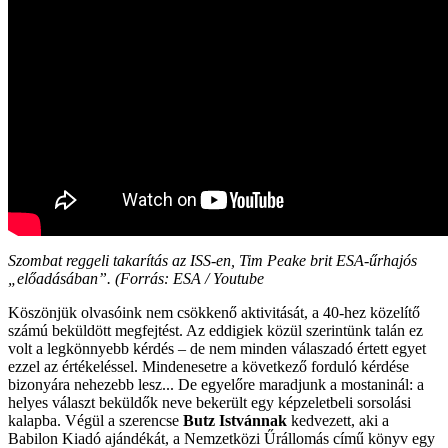
Szombat reggeli takarítás az ISS-en, Tim Peake brit ESA-űrhajós
„előadásában”. (Forrás: ESA / Youtube
Köszönjük olvasóink nem csökkenő aktivitását, a 40-hez közelítő
számú beküldött megfejtést. Az eddigiek közül szerintünk talán ez
volt a legkönnyebb kérdés – de nem minden válaszadó értett egyet
ezzel az értékeléssel. Mindenesetre a következő forduló kérdése
bizonyára nehezebb lesz... De egyelőre maradjunk a mostaninál: a
helyes választ beküldők neve bekerült egy képzeletbeli sorsolási
kalapba. Végül a szerencse
Butz Istvánnak
kedvezett, aki a
Babilon Kiadó ajándékát, a Nemzetközi Űrállomás című könyv egy