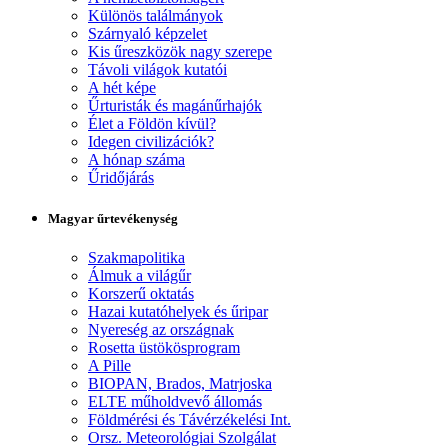
Különös találmányok
Szárnyaló képzelet
Kis űreszközök nagy szerepe
Távoli világok kutatói
A hét képe
Űrturisták és magánűrhajók
Élet a Földön kívül?
Idegen civilizációk?
A hónap száma
Űridőjárás
Magyar űrtevékenység
Szakmapolitika
Álmuk a világűr
Korszerű oktatás
Hazai kutatóhelyek és űripar
Nyereség az országnak
Rosetta üstökösprogram
A Pille
BIOPAN, Brados, Matrjoska
ELTE műholdvevő állomás
Földmérési és Távérzékelési Int.
Orsz. Meteorológiai Szolgálat