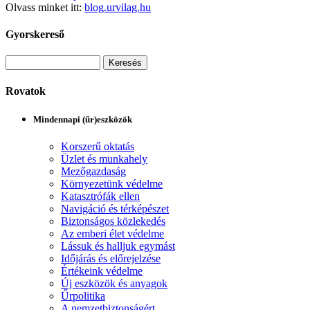
Olvass minket itt:
blog.urvilag.hu
Gyorskereső
Rovatok
Mindennapi (űr)eszközök
Korszerű oktatás
Üzlet és munkahely
Mezőgazdaság
Környezetünk védelme
Katasztrófák ellen
Navigáció és térképészet
Biztonságos közlekedés
Az emberi élet védelme
Lássuk és halljuk egymást
Időjárás és előrejelzése
Értékeink védelme
Új eszközök és anyagok
Űrpolitika
A nemzetbiztonságért