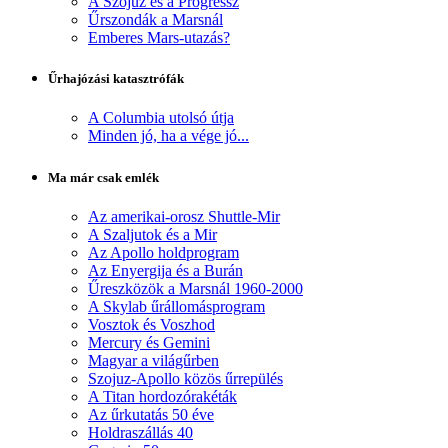
A Szojuz és a Progressz
Űrszondák a Marsnál
Emberes Mars-utazás?
Űrhajózási katasztrófák
A Columbia utolsó útja
Minden jó, ha a vége jó...
Ma már csak emlék
Az amerikai-orosz Shuttle-Mir
A Szaljutok és a Mir
Az Apollo holdprogram
Az Enyergija és a Burán
Űreszközök a Marsnál 1960-2000
A Skylab űrállomásprogram
Vosztok és Voszhod
Mercury és Gemini
Magyar a világűrben
Szojuz-Apollo közös űrrepülés
A Titan hordozórakéták
Az űrkutatás 50 éve
Holdraszállás 40