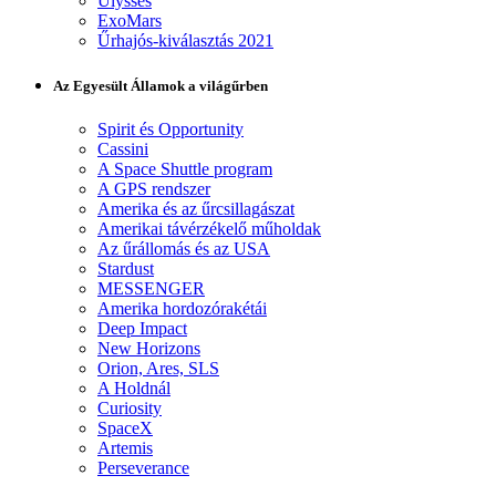
Ulysses
ExoMars
Űrhajós-kiválasztás 2021
Az Egyesült Államok a világűrben
Spirit és Opportunity
Cassini
A Space Shuttle program
A GPS rendszer
Amerika és az űrcsillagászat
Amerikai távérzékelő műholdak
Az űrállomás és az USA
Stardust
MESSENGER
Amerika hordozórakétái
Deep Impact
New Horizons
Orion, Ares, SLS
A Holdnál
Curiosity
SpaceX
Artemis
Perseverance