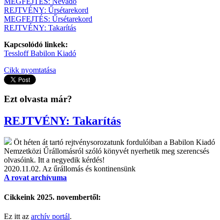
MEGFEJTÉS: Névadó
REJTVÉNY: Űrsétarekord
MEGFEJTÉS: Űrsétarekord
REJTVÉNY: Takarítás
Kapcsolódó linkek:
Tessloff Babilon Kiadó
Cikk nyomtatása
Ezt olvasta már?
REJTVÉNY: Takarítás
Öt héten át tartó rejtvénysorozatunk fordulóiban a Babilon Kiadó
Nemzetközi Űrállomásról szóló könyvét nyerhetik meg szerencsés
olvasóink. Itt a negyedik kérdés!
2020.11.02.
Az űrállomás és kontinensünk
A rovat archívuma
Cikkeink 2025. novembertől:
Ez itt az
archív portál
.