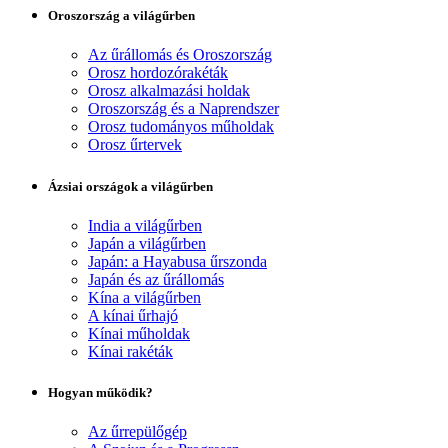
Oroszország a világűrben
Az űrállomás és Oroszország
Orosz hordozórakéták
Orosz alkalmazási holdak
Oroszország és a Naprendszer
Orosz tudományos műholdak
Orosz űrtervek
Ázsiai országok a világűrben
India a világűrben
Japán a világűrben
Japán: a Hayabusa űrszonda
Japán és az űrállomás
Kína a világűrben
A kínai űrhajó
Kínai műholdak
Kínai rakéták
Hogyan működik?
Az űrrepülőgép