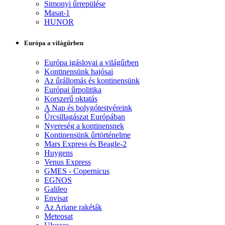
Simonyi űrrepülése
Masat-1
HUNOR
Európa a világűrben
Európa igáslovai a világűrben
Kontinensünk hajósai
Az űrállomás és kontinensünk
Európai űrpolitika
Korszerű oktatás
A Nap és bolygótestvéreink
Űrcsillagászat Európában
Nyereség a kontinensnek
Kontinensünk űrtörténelme
Mars Express és Beagle-2
Huygens
Venus Express
GMES - Copernicus
EGNOS
Galileo
Envisat
Az Ariane rakéták
Meteosat