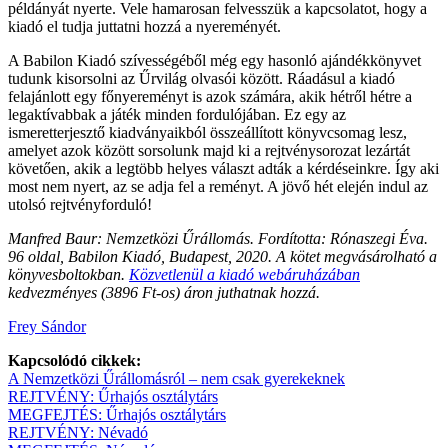
példányát nyerte. Vele hamarosan felvesszük a kapcsolatot, hogy a
kiadó el tudja juttatni hozzá a nyereményét.
A Babilon Kiadó szívességéből még egy hasonló ajándékkönyvet
tudunk kisorsolni az Űrvilág olvasói között. Ráadásul a kiadó
felajánlott egy főnyereményt is azok számára, akik hétről hétre a
legaktívabbak a játék minden fordulójában. Ez egy az
ismeretterjesztő kiadványaikból összeállított könyvcsomag lesz,
amelyet azok között sorsolunk majd ki a rejtvénysorozat lezártát
követően, akik a legtöbb helyes választ adták a kérdéseinkre. Így aki
most nem nyert, az se adja fel a reményt. A jövő hét elején indul az
utolsó rejtvényforduló!
Manfred Baur: Nemzetközi Űrállomás. Fordította: Rónaszegi Éva.
96 oldal, Babilon Kiadó, Budapest, 2020. A kötet megvásárolható a
könyvesboltokban.
Közvetlenül a kiadó webáruházában
kedvezményes (3896 Ft-os) áron juthatnak hozzá.
Frey Sándor
Kapcsolódó cikkek:
A Nemzetközi Űrállomásról – nem csak gyerekeknek
REJTVÉNY: Űrhajós osztálytárs
MEGFEJTÉS: Űrhajós osztálytárs
REJTVÉNY: Névadó